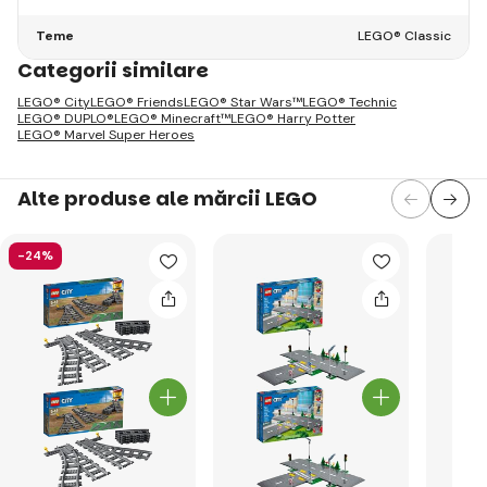
Teme
LEGO® Classic
Categorii similare
LEGO® City
LEGO® Friends
LEGO® Star Wars™
LEGO® Technic
LEGO® DUPLO®
LEGO® Minecraft™
LEGO® Harry Potter
LEGO® Marvel Super Heroes
Alte produse ale mărcii LEGO
-24%