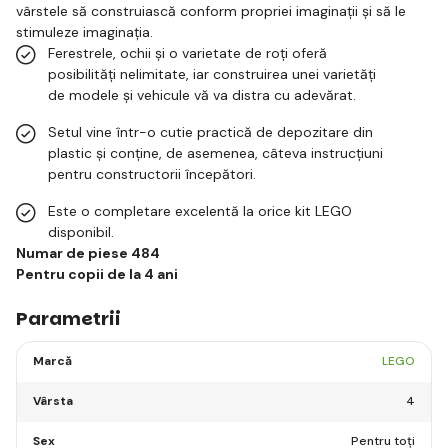
vârstele să construiască conform propriei imaginații și să le
stimuleze imaginația.
Ferestrele, ochii și o varietate de roți oferă
posibilități nelimitate, iar construirea unei varietăți
de modele și vehicule vă va distra cu adevărat.
Setul vine într-o cutie practică de depozitare din
plastic și conține, de asemenea, câteva instrucțiuni
pentru constructorii începători.
Este o completare excelentă la orice kit LEGO
disponibil.
Numar de piese 484
Pentru copii de la 4 ani
Parametrii
Marcă
LEGO
Vârsta
4
Sex
Pentru toți