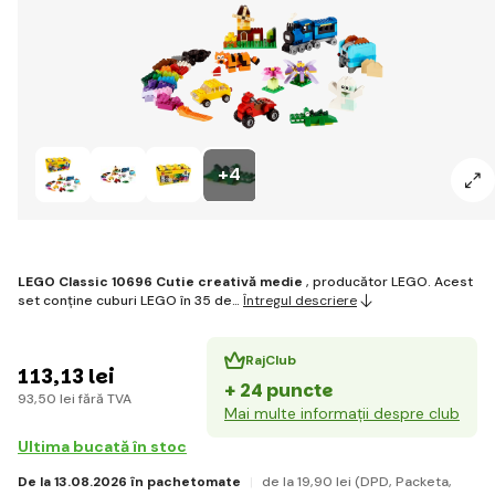
+4
LEGO Classic 10696 Cutie creativă medie
, producător LEGO. Acest
set conține cuburi LEGO în 35 de…
Întregul descriere
RajClub
113
,13 lei
+ 24 puncte
93
,50 lei
fără TVA
Mai multe informații despre club
Ultima bucată în stoc
De la 13.08.2026 în pachetomate
de la 19
,90 lei
(DPD, Packeta,