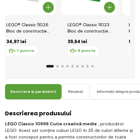
LEGO® Classic 11026
LEGO® Classic 11023
LEGO
Bloc de construcție
Bloc de construcție
Floar
alb
verde
34
,97 lei
39
,64 lei
56
,4
+ 7 puncte
+ 8 puncte
+ 
Descriere și parametrii
Recenzii
Informații despre prod
Descrierea produsului
LEGO Classic 10696 Cutie creativă medie
, producător
LEGO. Acest set conține cuburi LEGO în 35 de culori diferite și
a fost conceput pentru a permite constructorilor de toate