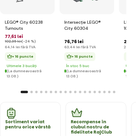
LEGO® City 60238
Intersecție LEGO®
LEGO®
Turnouts
City 60304
10280
77
,61 lei
76
,76 lei
242
,
102
,35 lei
(-24 %)
64
,14 lei
fără TVA
63
,44 lei
fără TVA
200
,27
+ 16 puncte
+ 16 puncte
+ 
Ultimele 3 bucăți
În stoc 5 buc
Ultim
(La dumneavoastră
(La dumneavoastră
(La d
13.08.)
13.08.)
13.08.
Sortiment variat
Recompense în
pentru orice vârstă
clubul nostru de
fidelitate RajClub