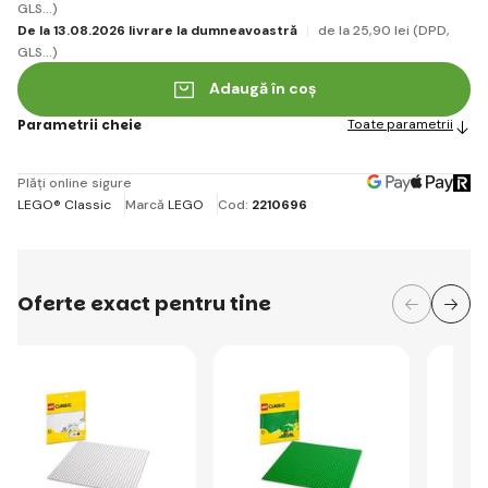
GLS...)
De la 13.08.2026 livrare la dumneavoastră
de la 25
,90 lei
(DPD,
GLS...)
Adaugă în coș
Parametrii cheie
Toate parametrii
Plăți online sigure
LEGO® Classic
Marcă
LEGO
Cod:
2210696
Oferte exact pentru tine