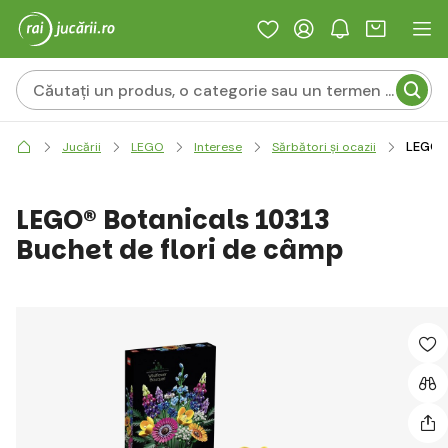
LEGO® 
Jucării
LEGO
Interese
Sărbători și ocazii
LEGO® Botanicals 10313
Buchet de flori de câmp