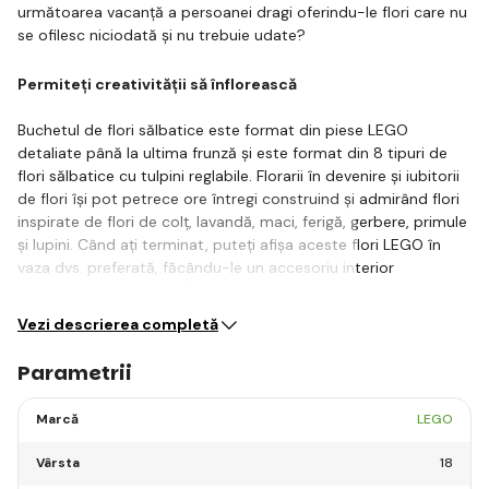
următoarea vacanță a persoanei dragi oferindu-le flori care nu
se ofilesc niciodată și nu trebuie udate?
Permiteți creativității să înflorească
Buchetul de flori sălbatice este format din piese LEGO
detaliate până la ultima frunză și este format din 8 tipuri de
flori sălbatice cu tulpini reglabile. Florarii în devenire și iubitorii
de flori își pot petrece ore întregi construind și admirând flori
inspirate de flori de colț, lavandă, maci, ferigă, gerbere, primule
și lupini. Când ați terminat, puteți afișa aceste flori LEGO în
vaza dvs. preferată, făcându-le un accesoriu interior
impresionant care va planta…
Vezi descrierea completă
Parametrii
Marcă
LEGO
Vârsta
18