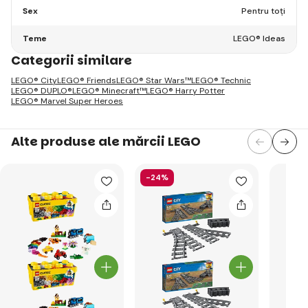
Sex
Pentru toți
Teme
LEGO® Ideas
Categorii similare
LEGO® City
LEGO® Friends
LEGO® Star Wars™
LEGO® Technic
LEGO® DUPLO®
LEGO® Minecraft™
LEGO® Harry Potter
LEGO® Marvel Super Heroes
Alte produse ale mărcii LEGO
-24%