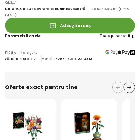
GLS...)
De la 13.08.2026 livrare la dumneavoastră
de la 25
,90 lei
(DPD,
GLS...)
Adaugă în coș
Parametrii cheie
Toate parametrii
Plăți online sigure
Sărbători și ocazii
Marcă
LEGO
Cod:
2210313
Oferte exact pentru tine