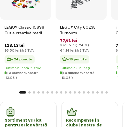
LEGO® Classic 10696
LEGO® City 60238
Inter
Cutie creativă medie
Turnouts
City 
LEGO®
77
,61 lei
113
,13 lei
76
,76
102
,35 lei
(-24 %)
93
,50 lei
fără TVA
64
,14 lei
fără TVA
63
,44 
+ 24 puncte
+ 16 puncte
+ 
Ultima bucată în stoc
Ultimele 3 bucăți
În st
(La dumneavoastră
(La dumneavoastră
(La d
13.08.)
13.08.)
13.08.
Sortiment variat
Recompense în
pentru orice vârstă
clubul nostru de