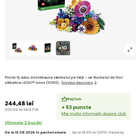
+10
Florile îți aduc întotdeauna zâmbetul pe față – iar Buchetul de flori
sălbatice LEGO® Icons (10313)…
Întregul descriere
RajClub
244
,48 lei
+ 53 puncte
202
,05 lei
fără TVA
Mai multe informații despre club
Ultimele 2 bucăți
De la 13.08.2026 în pachetomate
de la 19
,90 lei
(DPD, Packeta,