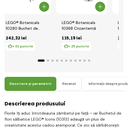
LEGO® Botanicals
LEGO® Botanicals
LEGO
10280 Buchet de
10368 Crizantemă
1034
flori
frumo
242
,32 lei
115
,19 lei
250
,
+ 52 puncte
+ 25 puncte
+
Descriere și parametrii
Recenzii
Informații despre prod
Descrierea produsului
Florile îți aduc întotdeauna zâmbetul pe față – iar Buchetul de
flori sălbatice LEGO® Icons (10313) adaugă un plus de
creativitate acestui cadou atemporal. Ce zici să sărbătorești