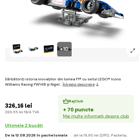
+10
Sărbătoriți istoria inovațiilor din lumea F1® cu setul LEGO® Icons
Williams Racing FW14B și Nigel…
Întregul descriere
RajClub
326
,16 lei
+ 70 puncte
269
,55 lei
fără TVA
Mai multe informații despre club
Ultimele 2 bucăți
De la 13.08.2026 în pachetomate
de la 19
,90 lei
(DPD, Packeta,