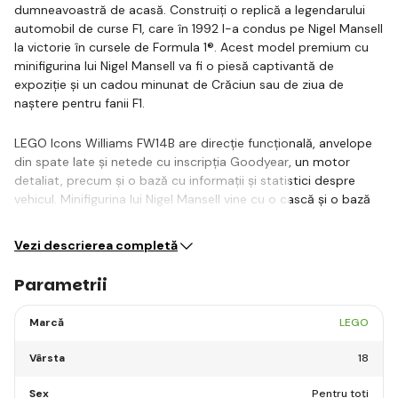
dumneavoastră de acasă. Construiți o replică a legendarului
automobil de curse F1, care în 1992 l-a condus pe Nigel Mansell
la victorie în cursele de Formula 1®. Acest model premium cu
minifigurina lui Nigel Mansell va fi o piesă captivantă de
expoziție și un cadou minunat de Crăciun sau de ziua de
naștere pentru fanii F1.
LEGO Icons Williams FW14B are direcție funcțională, anvelope
din spate late și netede cu inscripția Goodyear, un motor
detaliat, precum și o bază cu informații și statistici despre
vehicul. Minifigurina lui Nigel Mansell vine cu o cască și o bază
de podium cu o fotografie și un citat al…
Vezi descrierea completă
Parametrii
Marcă
LEGO
Vârsta
18
Sex
Pentru toți