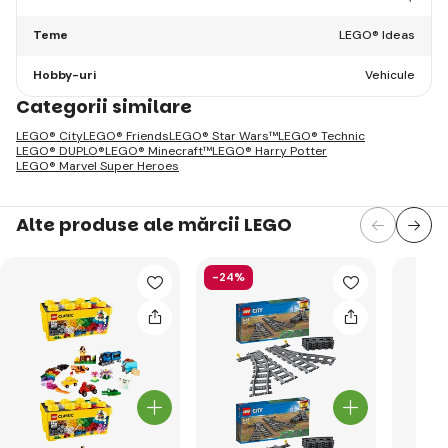
Teme
LEGO® Ideas
Hobby-uri
Vehicule
Categorii similare
LEGO® City
LEGO® Friends
LEGO® Star Wars™
LEGO® Technic
LEGO® DUPLO®
LEGO® Minecraft™
LEGO® Harry Potter
LEGO® Marvel Super Heroes
Alte produse ale mărcii LEGO
-24%