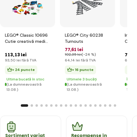
LEGO® Classic 10696
LEGO® City 60238
Inter
Cutie creativă medie
Turnouts
City 
LEGO®
77
,61 lei
113
,13 lei
76
,76
102
,35 lei
(-24 %)
93
,50 lei
fără TVA
64
,14 lei
fără TVA
63
,44 
+ 24 puncte
+ 16 puncte
+ 
Ultima bucată în stoc
Ultimele 3 bucăți
În st
(La dumneavoastră
(La dumneavoastră
(La d
13.08.)
13.08.)
13.08.
Sortiment variat
Recompense în