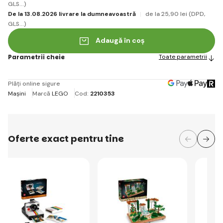
GLS...)
De la 13.08.2026 livrare la dumneavoastră
de la 25
,90 lei
(DPD,
GLS...)
Adaugă în coș
Parametrii cheie
Toate parametrii
Plăți online sigure
Mașini
Marcă
LEGO
Cod:
2210353
Oferte exact pentru tine