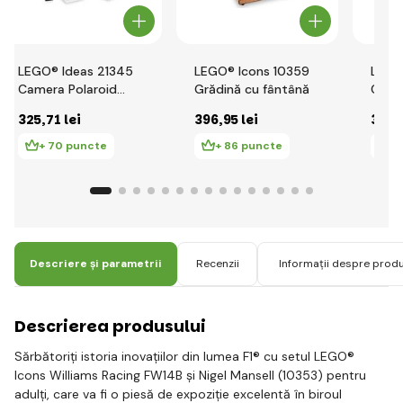
LEGO® Ideas 21345
LEGO® Icons 10359
LEGO
Camera Polaroid
Grădină cu fântână
Cafe
OneStep SX-70
325
,71 lei
396
,95 lei
329
,
+ 70 puncte
+ 86 puncte
+ 
Descriere și parametrii
Recenzii
Informații despre prod
Descrierea produsului
Sărbătoriți istoria inovațiilor din lumea F1® cu setul LEGO®
Icons Williams Racing FW14B și Nigel Mansell (10353) pentru
adulți, care va fi o piesă de expoziție excelentă în biroul