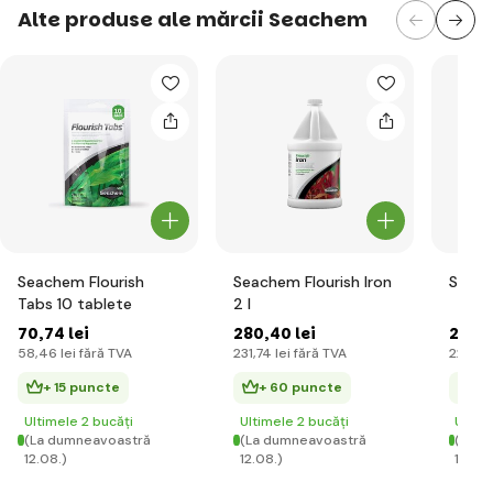
Alte produse ale mărcii Seachem
Seachem Flourish
Seachem Flourish Iron
Seach
Tabs 10 tablete
2 l
70
,74 lei
280
,40 lei
268
,4
58
,46 lei
fără TVA
231
,74 lei
fără TVA
221
,83 
+ 15 puncte
+ 60 puncte
+ 
Ultimele 2 bucăți
Ultimele 2 bucăți
Ultim
(La dumneavoastră
(La dumneavoastră
(La d
12.08.)
12.08.)
12.08.