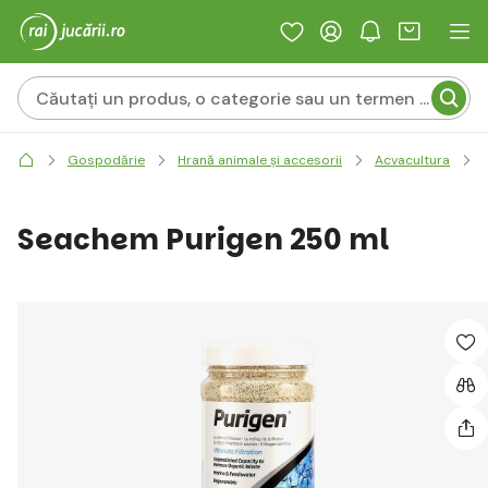
Gospodărie
Hrană animale și accesorii
Acvacultura
Seachem Purigen 250 ml