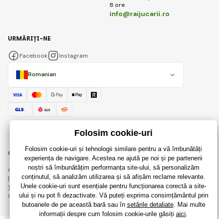
8 ore
info@raijucarii.ro
URMĂRIȚI-NE
Facebook
Instagram
Romanian
© 2018 - 2026 RaiJucării.ro, Toate drepturile rezervate
Această pagină este protejată prin reCAPTCHA și se aplică
Regulile de protecție a datelor personale
companiile Google și ale lor
Termeni și condiții
.
Crearea de magazine online eficiente de la
RIESENIA