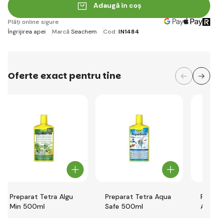
Adaugă în coș
Plăți online sigure
Îngrijirea apei
Marcă
Seachem
Cod:
IN1484
Oferte exact pentru tine
Preparat Tetra Algu
Preparat Tetra Aqua
Prep
Min 500ml
Safe 500ml
Akvaj
curăț