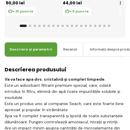
50
,00 lei
44
,00 lei
14
,7
130m
+ 10 puncte
+ 9 puncte
+
Descriere și parametrii
Recenzii
Informații despre prod
Descrierea produsului
Va va face apa dvs. cristalină și complet limpede.
Este un adsorbant filtrant premium special, care, odată
introdus în filtru, elimină din apă toate impuritățile solubile și
insolubile.
Este un produs unic al companiei Seach, care este foarte bine
apreciat și popular în străinătate.
Apa va fi complet transparentă și lipsită de toate substanțele
dăunătoare. Purigen controlează amoniacul, nitrații și nitriții.
Are un impact minim asupra cantității de microelemente din