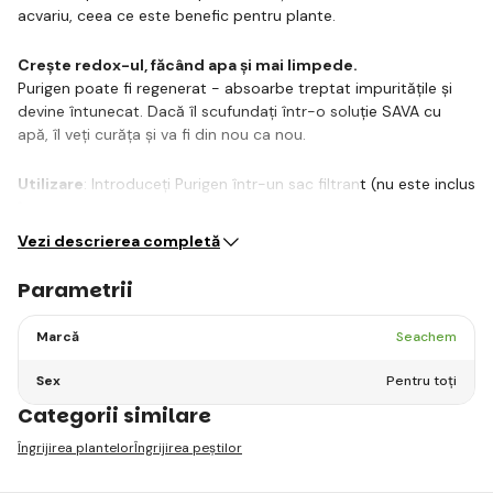
acvariu, ceea ce este benefic pentru plante.
Crește redox-ul, făcând apa și mai limpede.
Purigen poate fi regenerat - absoarbe treptat impuritățile și
devine întunecat. Dacă îl scufundați într-o soluție SAVA cu
apă, îl veți curăța și va fi din nou ca nou.
Utilizare
: Introduceți Purigen într-un sac filtrant (nu este inclus
în…
Vezi descrierea completă
Parametrii
Marcă
Seachem
Sex
Pentru toți
Categorii similare
Îngrijirea plantelor
Îngrijirea peștilor