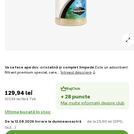
Va va face apa dvs. cristalină și complet limpede.
Este un adsorbant
filtrant premium special, care,…
Întregul descriere
RajClub
129
,94 lei
+ 28 puncte
107
,39 lei
fără TVA
Mai multe informații despre club
Ultima bucată în stoc
De la 12.08.2026 livrare la dumneavoastră
de la 25
,90 lei
(DPD,
GLS...)