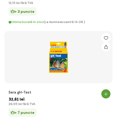
12
,15 lei
fără TVA
+ 3 puncte
Ultima bucată în stoc
(La dumneavoastră 14.08.)
Sera gH-Test
32
,61 lei
26
,95 lei
fără TVA
+ 7 puncte