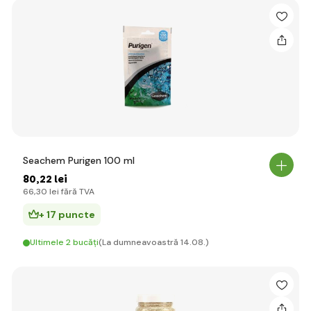
Seachem Purigen 100 ml
80
,22 lei
66
,30 lei
fără TVA
+ 17 puncte
Ultimele 2 bucăți
(La dumneavoastră 14.08.)