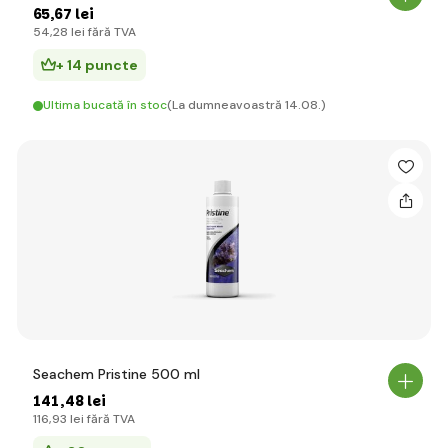
65
,67 lei
54
,28 lei
fără TVA
+ 14 puncte
Ultima bucată în stoc
(La dumneavoastră 14.08.)
Seachem Pristine 500 ml
141
,48 lei
116
,93 lei
fără TVA