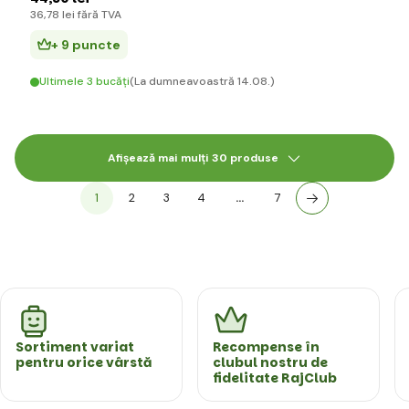
36
,78 lei
fără TVA
+ 9 puncte
Ultimele 3 bucăți
(La dumneavoastră 14.08.)
Afișează mai mulți 30 produse
1
2
3
4
…
7
Sortiment variat
Recompense în
pentru orice vârstă
clubul nostru de
fidelitate RajClub