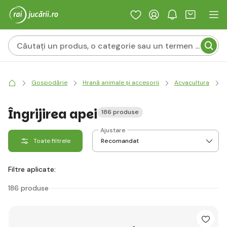
Gospodărie
Hrană animale și accesorii
Acvacultura
Îngrijirea apei
186 produse
Ajustare
Toate filtrele
Filtre aplicate:
186 produse