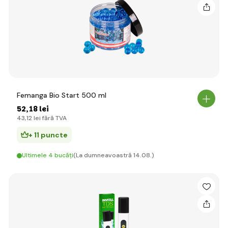
Femanga Bio Start 500 ml
52
,18 lei
43
,12 lei
fără TVA
+ 11 puncte
Ultimele 4 bucăți
(La dumneavoastră 14.08.)