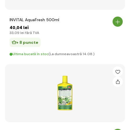
INVITAL AquaFresh 500ml
40
,04 lei
33
,09 lei
fără TVA
+ 8 puncte
Ultima bucată în stoc
(La dumneavoastră 14.08.)