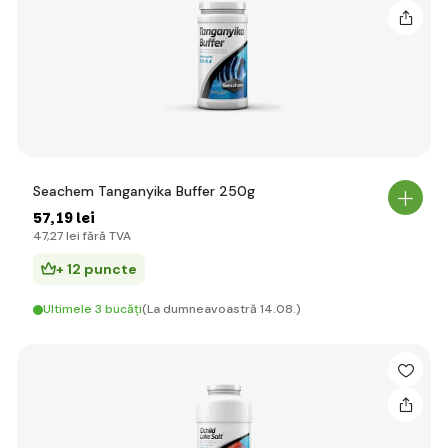
Seachem Tanganyika Buffer 250g
57
,19 lei
47
,27 lei
fără TVA
+ 12 puncte
Ultimele 3 bucăți
(La dumneavoastră 14.08.)