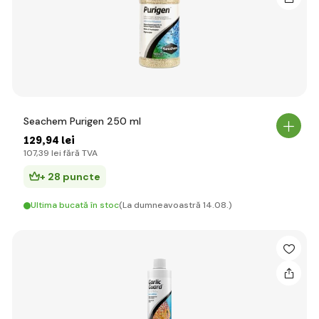
Seachem Purigen 250 ml
129
,94 lei
107
,39 lei
fără TVA
+ 28 puncte
Ultima bucată în stoc
(La dumneavoastră 14.08.)