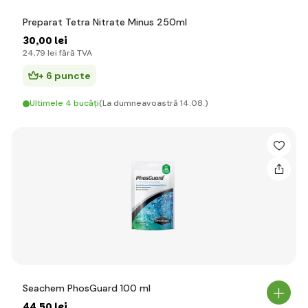
Preparat Tetra Nitrate Minus 250ml
30
,00 lei
24
,79 lei
fără TVA
+ 6 puncte
Ultimele 4 bucăți
(La dumneavoastră 14.08.)
Seachem PhosGuard 100 ml
44
,50 lei