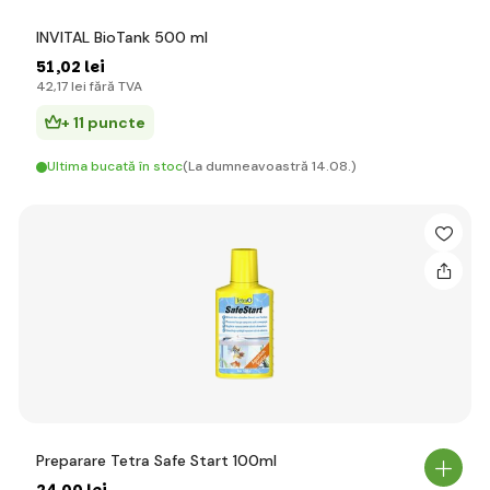
INVITAL BioTank 500 ml
51
,02 lei
42
,17 lei
fără TVA
+ 11 puncte
Ultima bucată în stoc
(La dumneavoastră 14.08.)
Preparare Tetra Safe Start 100ml