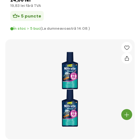
24
,00 lei
19
,83 lei
fără TVA
+ 5 puncte
În stoc > 5 buc
(La dumneavoastră 14.08.)