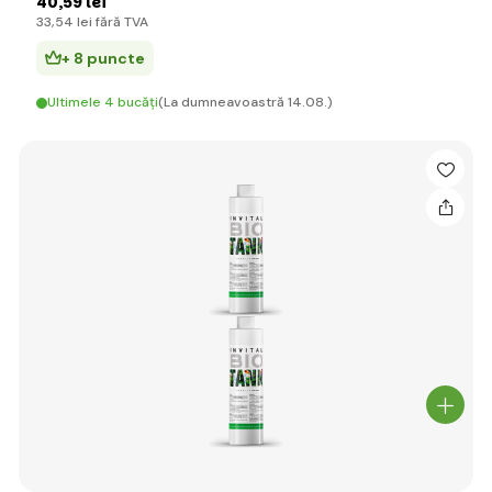
40
,59 lei
33
,54 lei
fără TVA
+ 8 puncte
Ultimele 4 bucăți
(La dumneavoastră 14.08.)