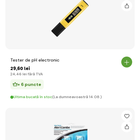
Tester de pH electronic
29
,60 lei
24
,46 lei
fără TVA
+ 6 puncte
Ultima bucată în stoc
(La dumneavoastră 14.08.)