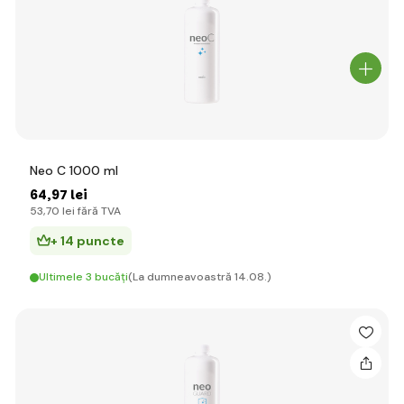
Neo C 1000 ml
64
,97 lei
53
,70 lei
fără TVA
+ 14 puncte
Ultimele 3 bucăți
(La dumneavoastră 14.08.)