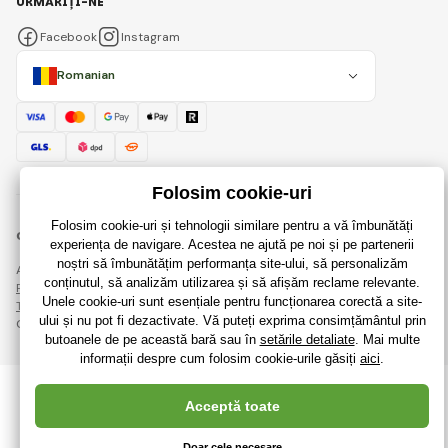
URMĂRIȚI-NE
Facebook
Instagram
Romanian
© 2018 - 2026 RaiJucării.ro, Toate drepturile rezervate
Această pagină este protejată prin reCAPTCHA și se aplică
Regulile de protecție a datelor personale
companiile Google și ale lor
Termeni și condiții
.
Crearea de magazine online eficiente de la
RIESENIA