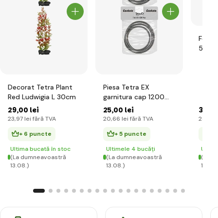
Feed 
500m
Decorat Tetra Plant
Piesa Tetra EX
Red Ludwigia L 30cm
garnitura cap 1200
Plus
29
,00 lei
25
,00 lei
34
,00
23
,97 lei
fără TVA
20
,66 lei
fără TVA
28
,10 l
+ 6 puncte
+ 5 puncte
+ 
Ultima bucată în stoc
Ultimele 4 bucăți
Ultim
(La dumneavoastră
(La dumneavoastră
(La d
13.08.)
13.08.)
13.08.