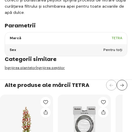
curățarea filtrului și schimbarea apei pentru toate acvariile de
apă dulce.
Parametrii
Marcă
TETRA
Sex
Pentru toți
Categorii similare
Îngrijirea plantelor
Îngrijirea peștilor
Alte produse ale mărcii TETRA