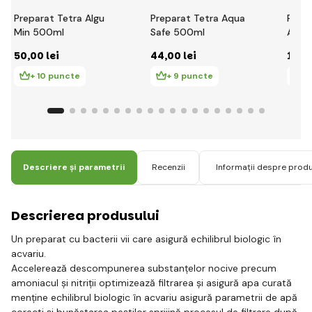
Preparat Tetra Algu
Preparat Tetra Aqua
Prep
Min 500ml
Safe 500ml
Akvaj
curăț
50
,00 lei
44
,00 lei
14
,7
130m
+ 10 puncte
+ 9 puncte
+
Descriere și parametrii
Recenzii
Informații despre prod
Descrierea produsului
Un preparat cu bacterii vii care asigură echilibrul biologic în
acvariu.
Accelerează descompunerea substanțelor nocive precum
amoniacul și nitriții optimizează filtrarea și asigură apa curată
menține echilibrul biologic în acvariu asigură parametrii de apă
corecti și bunăstarea peștilor sprijină procesul de filtrare după