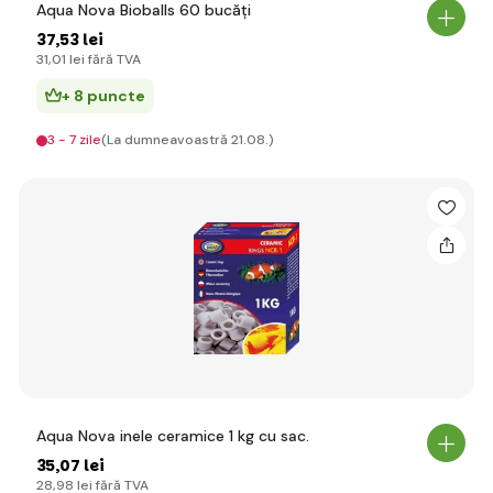
Aqua Nova Bioballs 60 bucăți
37
,53 lei
31
,01 lei
fără TVA
+ 8 puncte
3 - 7 zile
(La dumneavoastră 21.08.)
Aqua Nova inele ceramice 1 kg cu sac.
35
,07 lei
28
,98 lei
fără TVA