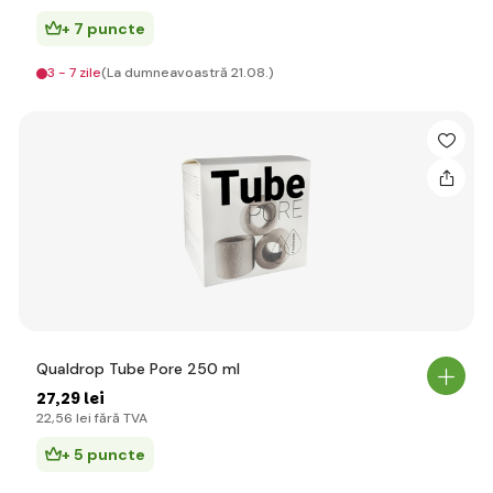
+ 7 puncte
3 - 7 zile
(La dumneavoastră 21.08.)
Qualdrop Tube Pore 250 ml
27
,29 lei
22
,56 lei
fără TVA
+ 5 puncte