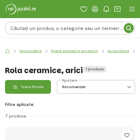
Gospodărie
Hrană animale și accesorii
Acvacultura
Rola ceramice, arici
7 produse
Ajustare
Toate filtrele
Filtre aplicate:
7 produse