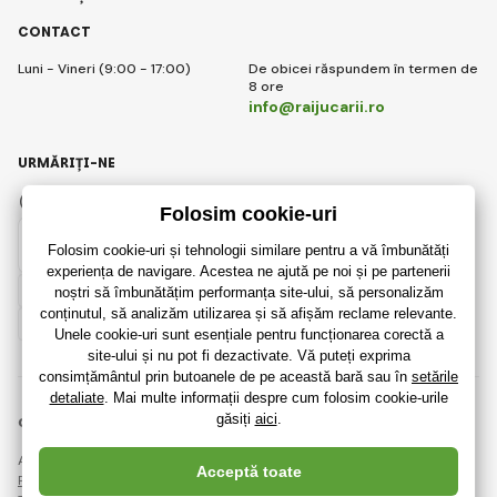
CONTACT
Luni - Vineri (9:00 - 17:00)
De obicei răspundem în termen de
8 ore
info@raijucarii.ro
URMĂRIȚI-NE
Facebook
Instagram
Romanian
© 2018 - 2026 RaiJucării.ro, Toate drepturile rezervate
Această pagină este protejată prin reCAPTCHA și se aplică
Regulile de protecție a datelor personale
companiile Google și ale lor