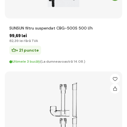
SUNSUN filtru suspendat CBG-500S 500 l/h
99
,69 lei
82
,39 lei
fără TVA
+ 21 puncte
Ultimele 3 bucăți
(La dumneavoastră 14.08.)