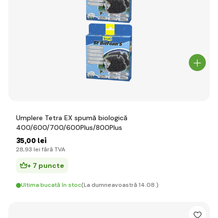
Umplere Tetra EX spumă biologică
400/600/700/600Plus/800Plus
35
,00 lei
28
,93 lei
fără TVA
+ 7 puncte
Ultima bucată în stoc
(La dumneavoastră 14.08.)