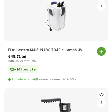
Filtrul extern SUNSUN HW-704B cu lampă UV
649
,71 lei
536
,95 lei
fără TVA
+ 141 puncte
Ultimele 4 bucăți
(La dumneavoastră 14.08.)