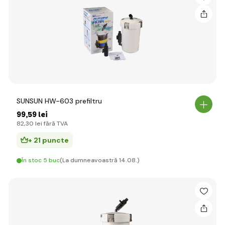
SUNSUN HW-603 prefiltru
99
,59 lei
82
,30 lei
fără TVA
+ 21 puncte
În stoc 5 buc
(La dumneavoastră 14.08.)