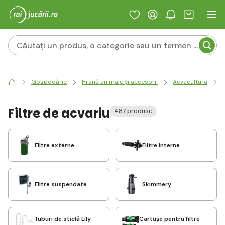
Gospodărie
Hrană animale și accesorii
Acvacultura
Filtre de acvariu
487 produse
Filtre externe
Filtre interne
Filtre suspendate
Skimmery
Tuburi de sticlă Lily
Cartușe pentru filtre