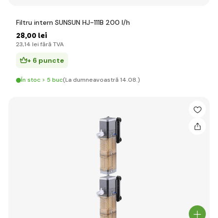
Filtru intern SUNSUN HJ-111B 200 l/h
28
,00 lei
23
,14 lei
fără TVA
+ 6 puncte
În stoc > 5 buc
(La dumneavoastră 14.08.)