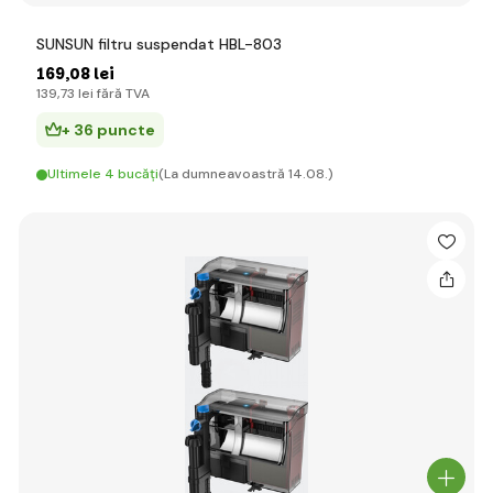
SUNSUN filtru suspendat HBL-803
169
,08 lei
139
,73 lei
fără TVA
+ 36 puncte
Ultimele 4 bucăți
(La dumneavoastră 14.08.)