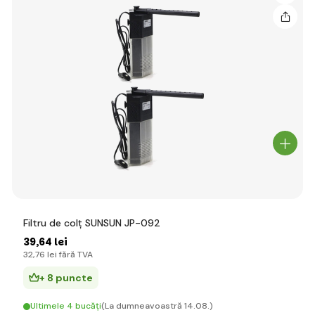
Filtru de colț SUNSUN JP-092
39
,64 lei
32
,76 lei
fără TVA
+ 8 puncte
Ultimele 4 bucăți
(La dumneavoastră 14.08.)