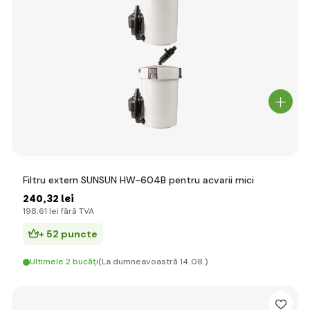
Filtru extern SUNSUN HW-604B pentru acvarii mici
240
,32 lei
198
,61 lei
fără TVA
+ 52 puncte
Ultimele 2 bucăți
(La dumneavoastră 14.08.)