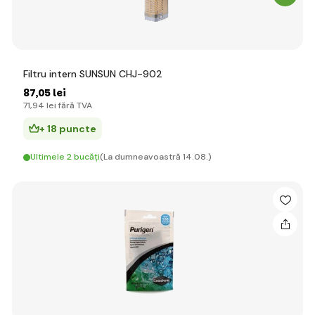
Filtru intern SUNSUN CHJ-902
87
,05 lei
71
,94 lei
fără TVA
+ 18 puncte
Ultimele 2 bucăți
(La dumneavoastră 14.08.)