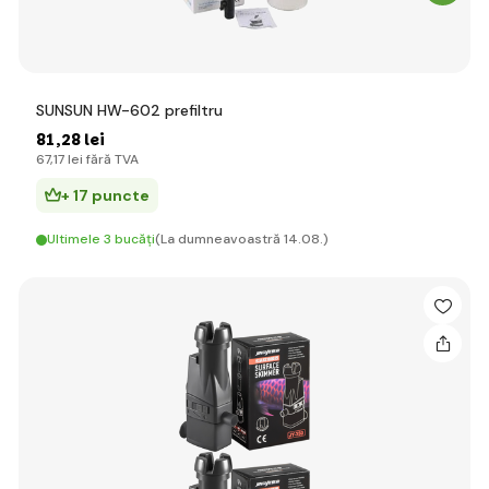
SUNSUN HW-602 prefiltru
81
,28 lei
67
,17 lei
fără TVA
+ 17 puncte
Ultimele 3 bucăți
(La dumneavoastră 14.08.)