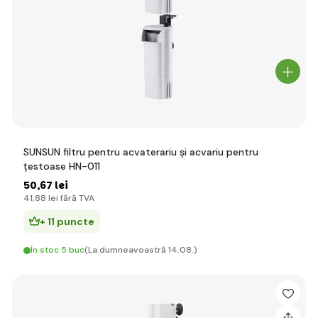
SUNSUN filtru pentru acvaterariu și acvariu pentru
țestoase HN-011
50
,67 lei
41
,88 lei
fără TVA
+ 11 puncte
În stoc 5 buc
(La dumneavoastră 14.08.)