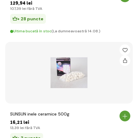
129
,94 lei
107
,39 lei
fără TVA
+ 28 puncte
Ultima bucată în stoc
(La dumneavoastră 14.08.)
SUNSUN inele ceramice 500g
16
,21 lei
13
,39 lei
fără TVA