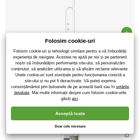
Țeavă de aspirație 16/22mm
51
,63 lei
42
,67 lei
fără TVA
+ 11 puncte
Ultima bucată în stoc
(La dumneavoastră 14.08.)