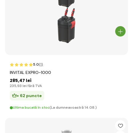
5.0
(1
)
INVITAL EXPRO-1000
285
,47 lei
235
,93 lei
fără TVA
+ 62 puncte
Ultima bucată în stoc
(La dumneavoastră 14.08.)