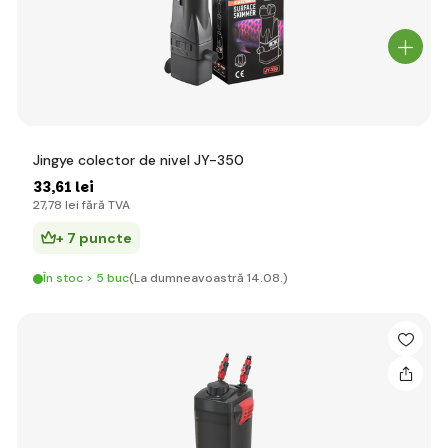
Jingye colector de nivel JY-350
33
,61 lei
27
,78 lei
fără TVA
+ 7 puncte
În stoc > 5 buc
(La dumneavoastră 14.08.)