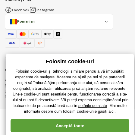
Facebook
Instagram
Romanian
© 2018 - 2026 RaiJucării.ro, Toate drepturile rezervate
Această pagină este protejată prin reCAPTCHA și se aplică
Regulile de protecție a datelor personale
companiile Google și ale lor
Termeni și condiții
.
Crearea de magazine online eficiente de la
RIESENIA