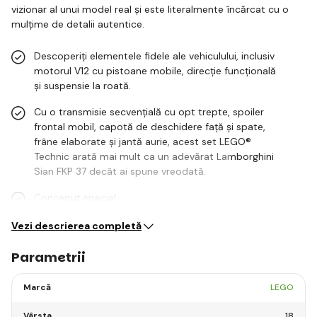
vizionar al unui model real și este literalmente încărcat cu o
mulțime de detalii autentice.
Descoperiți elementele fidele ale vehiculului, inclusiv
motorul V12 cu pistoane mobile, direcție funcțională
și suspensie la roată.
Cu o transmisie secvențială cu opt trepte, spoiler
frontal mobil, capotă de deschidere față și spate,
frâne elaborate și jantă aurie, acest set LEGO®
Technic arată mai mult ca un adevărat Lamborghini
Sian FKP 37 decât ai spune vreodată.
Conceput special…
Vezi descrierea completă
Parametrii
Marcă
LEGO
Vârsta
18