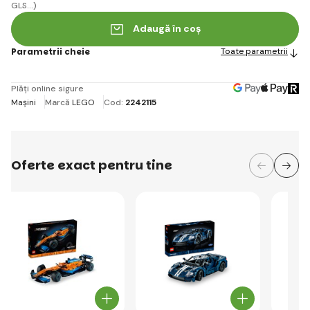
GLS...)
Adaugă în coș
Parametrii cheie
Toate parametrii
Plăți online sigure
Mașini
Marcă
LEGO
Cod:
2242115
Oferte exact pentru tine