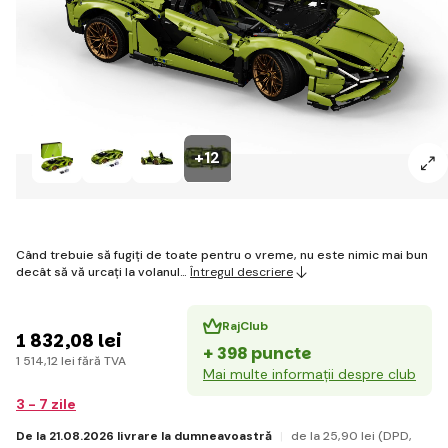
+12
Când trebuie să fugiți de toate pentru o vreme, nu este nimic mai bun
decât să vă urcați la volanul…
Întregul descriere
RajClub
1 832
,08 lei
+ 398 puncte
1 514
,12 lei
fără TVA
Mai multe informații despre club
3 - 7 zile
De la 21.08.2026 livrare la dumneavoastră
de la 25
,90 lei
(DPD,