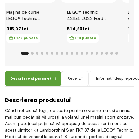
Mașină de curse
LEGO® Technic
LEGO
LEGO® Technic
42154 2022 Ford
4213
42141 McLaren
GT
RR
815
,07 lei
514
,25 lei
1 03
Formula 1™
+ 177 puncte
+ 111 puncte
+
Descriere și parametrii
Recenzii
Informații despre prod
Descrierea produsului
Când trebuie să fugiți de toate pentru o vreme, nu este nimic
mai bun decât să vă urcați la volanul unei mașini sport grozave.
Acum puteți cel puțin să vă apropiați de acest sentiment cu
acest uimitor kit Lamborghini Sian FKP 37 de la LEGO® Technic.
Modelul de vehicul la scara 1: 8 surprinde perfect designul