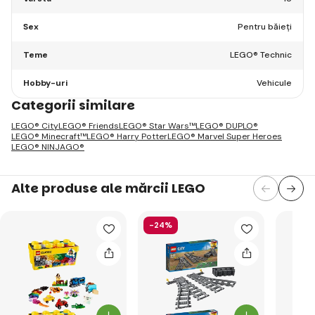
Sex
Pentru băieți
Teme
LEGO® Technic
Hobby-uri
Vehicule
Categorii similare
LEGO® City
LEGO® Friends
LEGO® Star Wars™
LEGO® DUPLO®
LEGO® Minecraft™
LEGO® Harry Potter
LEGO® Marvel Super Heroes
LEGO® NINJAGO®
Alte produse ale mărcii LEGO
-24%