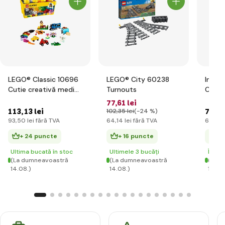
LEGO® Classic 10696
LEGO® City 60238
Inter
Cutie creativă medie
Turnouts
City 
LEGO®
77
,61 lei
113
,13 lei
76
,76
102
,35 lei
(-24 %)
93
,50 lei
fără TVA
64
,14 lei
fără TVA
63
,44 
+ 24 puncte
+ 16 puncte
+ 
Ultima bucată în stoc
Ultimele 3 bucăți
În st
(La dumneavoastră
(La dumneavoastră
(La d
14.08.)
14.08.)
14.08