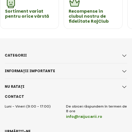
Sortiment variat
Recompense în
pentru orice vârstă
clubul nostru de
fidelitate RajClub
CATEGORII
INFORMAȚII IMPORTANTE
NU RATAȚI
CONTACT
Luni - Vineri (9:00 - 17:00)
De obicei răspundem în termen de
8 ore
info@raijucarii.ro
URMĂRIȚI-NE