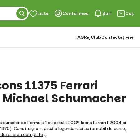
Liste
Contul meu
Știri
Coș
FAQ
RajClub
Contactați-ne
ons 11375 Ferrari
i Michael Schumacher
 a curselor de Formula 1 cu setul LEGO® Icons Ferrari F2004 și
375). Construiți o replică a legendarului automobil de curse,
 descrierea completă