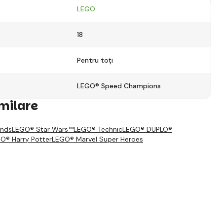
LEGO
18
Pentru toți
LEGO® Speed Champions
imilare
ends
LEGO® Star Wars™
LEGO® Technic
LEGO® DUPLO®
O® Harry Potter
LEGO® Marvel Super Heroes