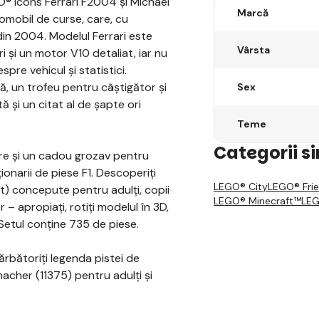
O® Icons Ferrari F2004 și Michael
Marcă
omobil de curse, care, cu
in 2004. Modelul Ferrari este
Vârsta
 și un motor V10 detaliat, iar nu
pre vehicul și statistici.
ă, un trofeu pentru câștigător și
Sex
 și un citat al de șapte ori
Teme
Categorii s
re și un cadou grozav pentru
ionarii de piese F1. Descoperiți
LEGO® City
LEGO® Fri
t) concepute pentru adulți, copii
LEGO® Minecraft™
LEG
r – apropiați, rotiți modelul în 3D,
. Setul conține 735 de piese.
bătoriți legenda pistei de
cher (11375) pentru adulți și