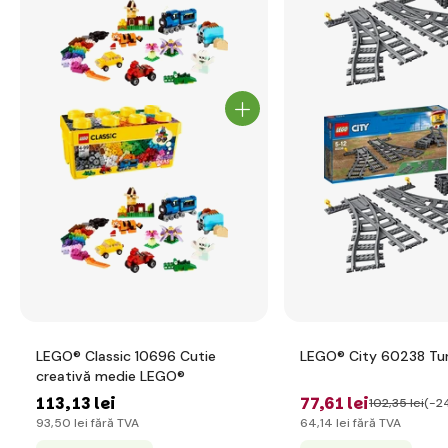
LEGO® Classic 10696 Cutie
LEGO® City 60238 Tu
creativă medie LEGO®
113
,13 lei
77
,61 lei
102
,35 lei
(-2
93
,50 lei
fără TVA
64
,14 lei
fără TVA