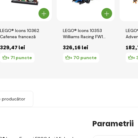
LEGO® Icons 10362
LEGO® Icons 10353
LEGO®
Cafenea franceză
Williams Racing FW14B
Adve
și Nigel Mansell
Aloy ș
329
,47 lei
326
,16 lei
182
,
Walke
+ 71 puncte
+ 70 puncte
+ 
e producător
Parametrii