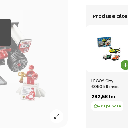
Produse alte
LEGO® City
60505 Remix:
Avion, vehicul de
282
,56 lei
service și
hovercraft
+ 61 puncte