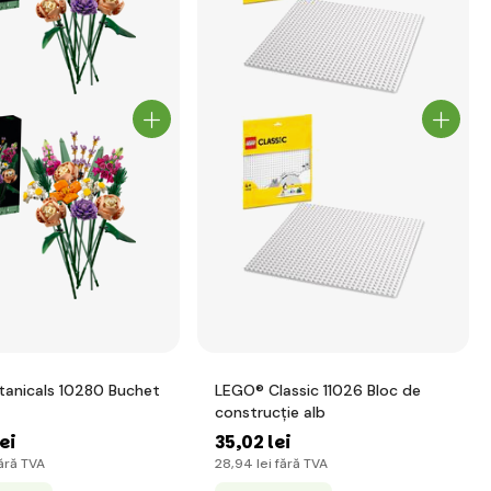
anicals 10280 Buchet
LEGO® Classic 11026 Bloc de
construcție alb
lei
35
,02 lei
ără TVA
28
,94 lei
fără TVA