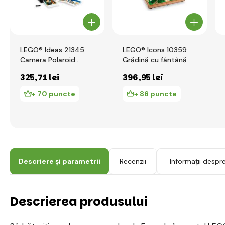
LEGO® Ideas 21345
LEGO® Icons 10359
Camera Polaroid
Grădină cu fântână
OneStep SX-70
325
,71 lei
396
,95 lei
+ 70 puncte
+ 86 puncte
Descriere și parametrii
Recenzii
Informații despr
Descrierea produsului