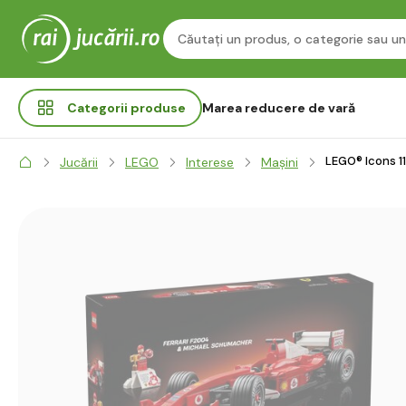
Categorii
produse
Marea reducere de vară
LEGO® Icons 1
Jucării
LEGO
Interese
Mașini