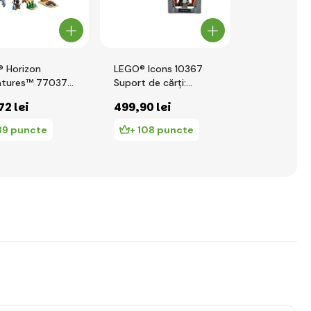
 Horizon
LEGO® Icons 10367
LEGO® Icons
ntures™ 77037
Suport de cărți:
Cabana și g
i Varl vs. Shell-
Stăpânul Inelelor –
toamnă
72 lei
499
,90 lei
472
,06 le
r și Sawtooth
Balrog™
39 puncte
+ 108 puncte
+ 102 p