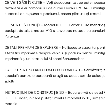
CE VEȚI GĂSI ÎN CUTIE – Veți descoperi tot ce este necesar
detaliată a automobilului de curse Ferrari F2004 F1, minifi
suportul de expunere, podiumul, casca pilotului și trofeul
ELEMENTE ȘI FUNCȚII – Modelul LEGO Ferrari F1 se mândreșt
cockpit detaliat, motor V10 și anvelope netede cu caneluri
Potenza
DETALII PREMIUM DE EXPUNERE – Nu lipsește suportul pent
statistici imprimate despre vehicul și podium pentru minifig
imprimată și un citat al lui Michael Schumacher
CADOU PENTRU FANII CURSELOR FORMULA 1 – Sărbătoriți zil
specială pentru o persoană dragă cu acest set de colecți
adulți
INSTRUCȚIUNI DE CONSTRUCȚIE 3D – Bucurați-vă de setul Fe
LEGO Builder, în care puteți vizualiza modelul în 3D, urmări p
modele