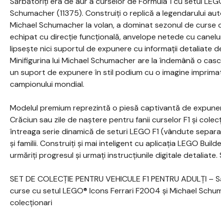
Sărbătoriți era de aur a curselor de Formula 1 cu setul LEG
Schumacher (11375). Construiți o replică a legendarului aut
Michael Schumacher la volan, a dominat sezonul de curse d
echipat cu direcție funcțională, anvelope netede cu caneluri
lipsește nici suportul de expunere cu informații detaliate des
Minifigurina lui Michael Schumacher are la îndemână o casc
un suport de expunere în stil podium cu o imagine imprimată
campionului mondial.
Modelul premium reprezintă o piesă captivantă de expune
Crăciun sau zile de naștere pentru fanii curselor F1 și colecț
întreaga serie dinamică de seturi LEGO F1 (vândute separa
și familii. Construiți și mai inteligent cu aplicația LEGO Builde
urmăriți progresul și urmați instrucțiunile digitale detaliate
SET DE COLECȚIE PENTRU VEHICULE F1 PENTRU ADULȚI – Săr
curse cu setul LEGO® Icons Ferrari F2004 și Michael Schuma
colecționari