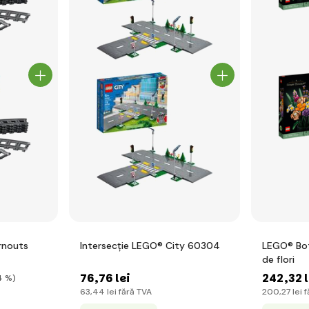
rnouts
Intersecție LEGO® City 60304
LEGO® Bot
de flori
76
,76 lei
242
,32 
4 %)
63
,44 lei
fără TVA
200
,27 lei
f