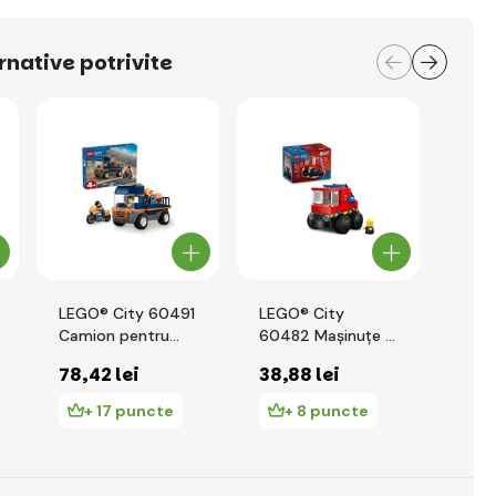
rnative potrivite
LEGO® City 60491
LEGO® City
LEGO
Camion pentru
60482 Mașinuțe –
6048
transportul
Mașina de
78
,42 lei
38
,88 lei
38
,
motocicletelor
pompieri
+ 17 puncte
+ 8 puncte
+