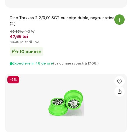
Disc Traxxas 2,2/3,0" SCT cu spițe duble, negru satinat
(2)
49
,37 lei
(-3 %)
47
,66 lei
39
,39 lei
fără TVA
+ 10 puncte
Expediere in 48 de ore
(La dumneavoastră 17.08.)
-7%