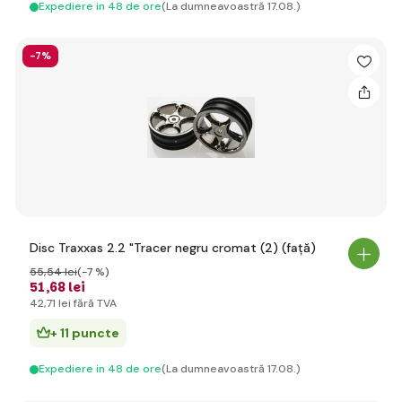
Expediere in 48 de ore
(La dumneavoastră 17.08.)
-7%
Disc Traxxas 2.2 "Tracer negru cromat (2) (față)
55
,54 lei
(-7 %)
51
,68 lei
42
,71 lei
fără TVA
+ 11 puncte
Expediere in 48 de ore
(La dumneavoastră 17.08.)