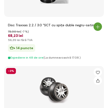
Disc Traxxas 2.2 / 3.0 "SCT cu spițe duble negru-satin (2)
73
,00 lei
(-7 %)
68
,23 lei
56
,39 lei
fără TVA
+ 14 puncte
Expediere in 48 de ore
(La dumneavoastră 17.08.)
-3%