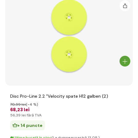
Disc Pro-Line 2.2 "Velocity spate H12 galben (2)
70
,99 lei
(-4 %)
68
,23 lei
56
,39 lei
fără TVA
+ 14 puncte
Ultima bucată în stoc
(La dumneavoastră 13.08.)