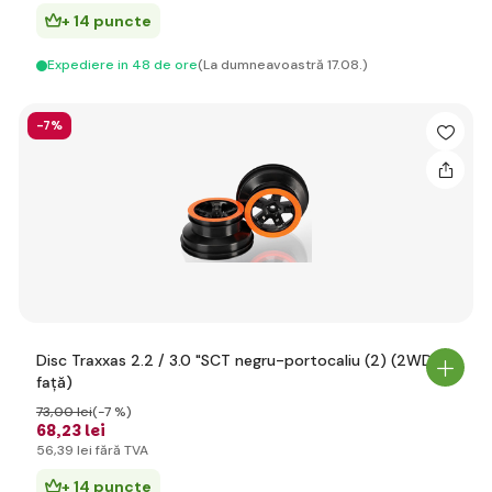
+ 14 puncte
Expediere in 48 de ore
(La dumneavoastră 17.08.)
-7%
Disc Traxxas 2.2 / 3.0 "SCT negru-portocaliu (2) (2WD
față)
73
,00 lei
(-7 %)
68
,23 lei
56
,39 lei
fără TVA
+ 14 puncte