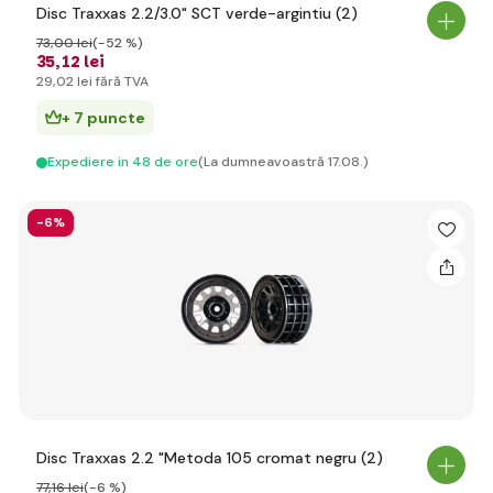
Disc Traxxas 2.2/3.0" SCT verde-argintiu (2)
73
,00 lei
(-52 %)
35
,12 lei
29
,02 lei
fără TVA
+ 7 puncte
Expediere in 48 de ore
(La dumneavoastră 17.08.)
-6%
Disc Traxxas 2.2 "Metoda 105 cromat negru (2)
77
,16 lei
(-6 %)