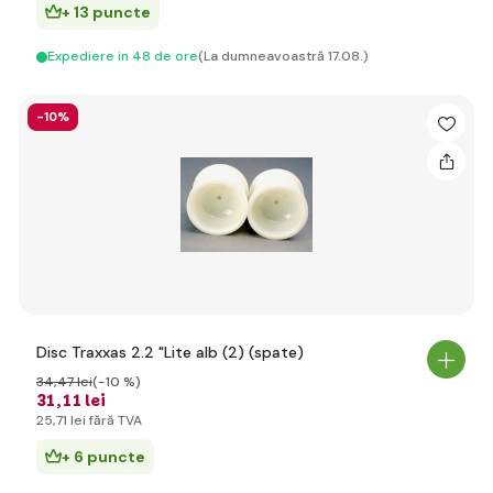
+ 13 puncte
Expediere in 48 de ore
(La dumneavoastră 17.08.)
-10%
Disc Traxxas 2.2 "Lite alb (2) (spate)
34
,47 lei
(-10 %)
31
,11 lei
25
,71 lei
fără TVA
+ 6 puncte