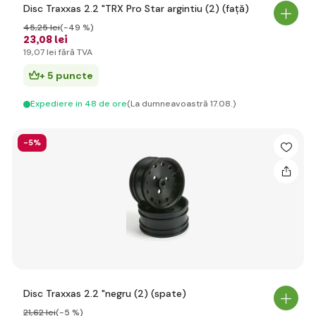
Disc Traxxas 2.2 "TRX Pro Star argintiu (2) (față)
45
,25 lei
(-49 %)
23
,08 lei
19
,07 lei
fără TVA
+ 5 puncte
Expediere in 48 de ore
(La dumneavoastră 17.08.)
-5%
Disc Traxxas 2.2 "negru (2) (spate)
21
,62 lei
(-5 %)