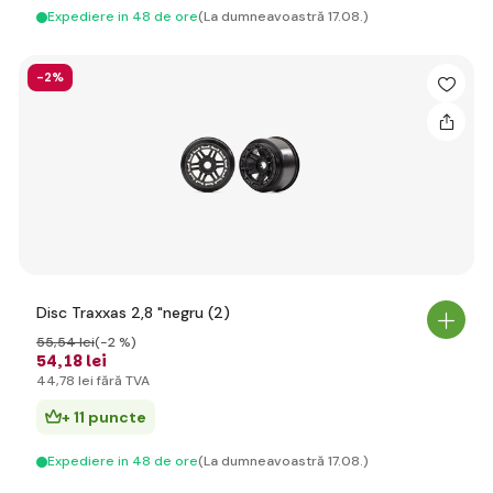
Expediere in 48 de ore
(La dumneavoastră 17.08.)
-2%
Disc Traxxas 2,8 "negru (2)
55
,54 lei
(-2 %)
54
,18 lei
44
,78 lei
fără TVA
+ 11 puncte
Expediere in 48 de ore
(La dumneavoastră 17.08.)