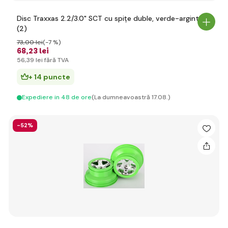
Disc Traxxas 2.2/3.0" SCT cu spițe duble, verde-argintiu
(2)
73
,00 lei
(-7 %)
68
,23 lei
56
,39 lei
fără TVA
+ 14 puncte
Expediere in 48 de ore
(La dumneavoastră 17.08.)
-52%