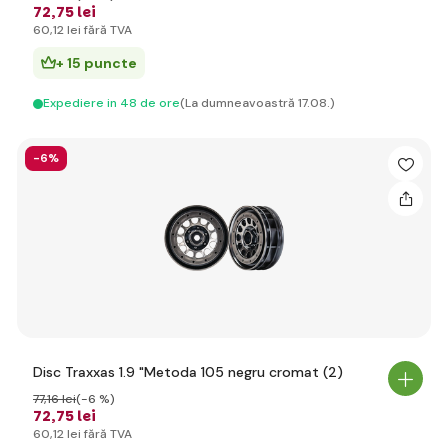
72
,75 lei
60
,12 lei
fără TVA
+ 15 puncte
Expediere in 48 de ore
(La dumneavoastră 17.08.)
-6%
Disc Traxxas 1.9 "Metoda 105 negru cromat (2)
77
,16 lei
(-6 %)
72
,75 lei
60
,12 lei
fără TVA