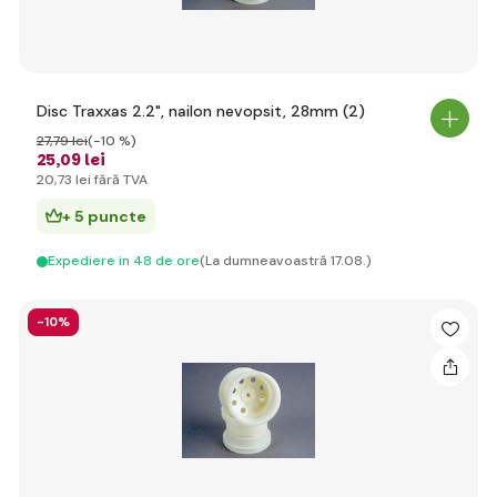
Disc Traxxas 2.2", nailon nevopsit, 28mm (2)
27
,79 lei
(-10 %)
25
,09 lei
20
,73 lei
fără TVA
+ 5 puncte
Expediere in 48 de ore
(La dumneavoastră 17.08.)
-10%