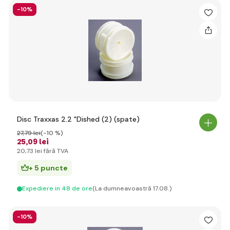
-10%
Disc Traxxas 2.2 "Dished (2) (spate)
27
,79 lei
(-10 %)
25
,09 lei
20
,73 lei
fără TVA
+ 5 puncte
Expediere in 48 de ore
(La dumneavoastră 17.08.)
-10%