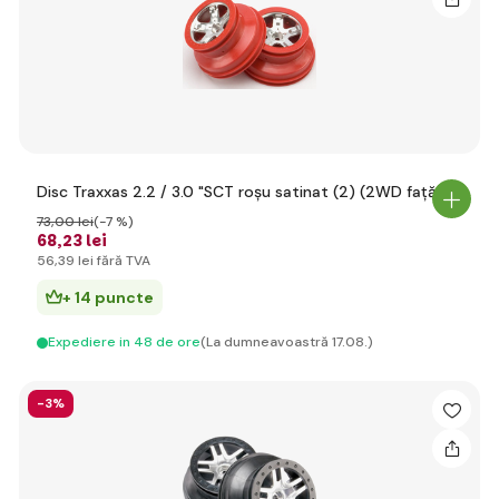
Disc Traxxas 2.2 / 3.0 "SCT roșu satinat (2) (2WD față)
73
,00 lei
(-7 %)
68
,23 lei
56
,39 lei
fără TVA
+ 14 puncte
Expediere in 48 de ore
(La dumneavoastră 17.08.)
-3%