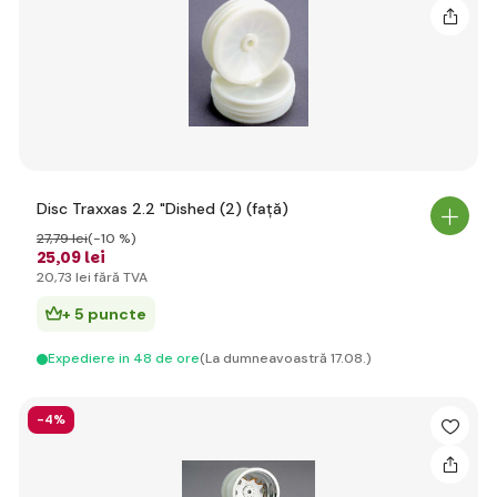
Disc Traxxas 2.2 "Dished (2) (față)
27
,79 lei
(-10 %)
25
,09 lei
20
,73 lei
fără TVA
+ 5 puncte
Expediere in 48 de ore
(La dumneavoastră 17.08.)
-4%