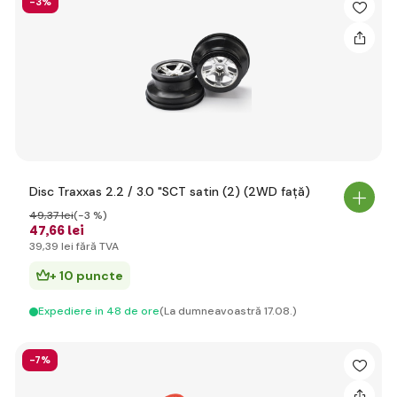
-3%
Disc Traxxas 2.2 / 3.0 "SCT satin (2) (2WD față)
49
,37 lei
(-3 %)
47
,66 lei
39
,39 lei
fără TVA
+ 10 puncte
Expediere in 48 de ore
(La dumneavoastră 17.08.)
-7%