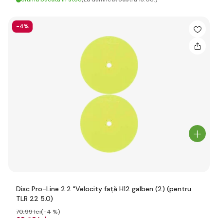
-4%
Disc Pro-Line 2.2 "Velocity față H12 galben (2) (pentru
TLR 22 5.0)
70
,99 lei
(-4 %)