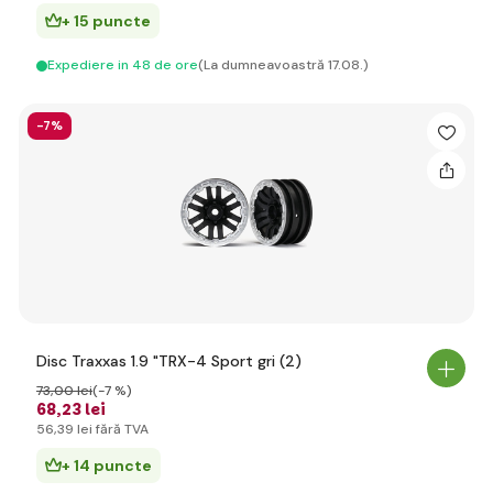
+ 15 puncte
Expediere in 48 de ore
(La dumneavoastră 17.08.)
-7%
Disc Traxxas 1.9 "TRX-4 Sport gri (2)
73
,00 lei
(-7 %)
68
,23 lei
56
,39 lei
fără TVA
+ 14 puncte