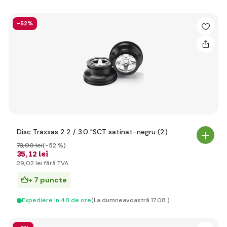
-52%
Disc Traxxas 2.2 / 3.0 "SCT satinat-negru (2)
73
,00 lei
(-52 %)
35
,12 lei
29
,02 lei
fără TVA
+ 7 puncte
Expediere in 48 de ore
(La dumneavoastră 17.08.)