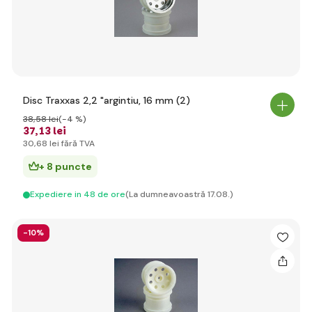
Disc Traxxas 2,2 "argintiu, 16 mm (2)
38
,58 lei
(-4 %)
37
,13 lei
30
,68 lei
fără TVA
+ 8 puncte
Expediere in 48 de ore
(La dumneavoastră 17.08.)
-10%