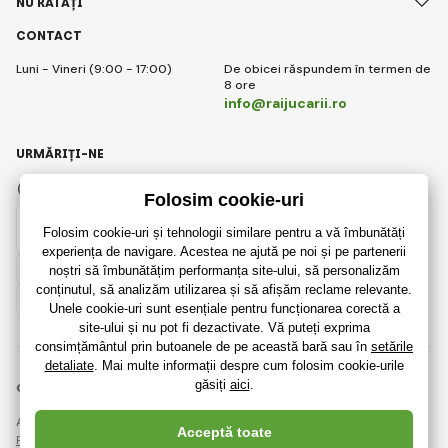
NU RATAȚI
CONTACT
Luni - Vineri (9:00 - 17:00)
De obicei răspundem în termen de
8 ore
info@raijucarii.ro
URMĂRIȚI-NE
Facebook
Instagram
Romanian
© 2018 - 2026 RaiJucării.ro, Toate drepturile rezervate
Această pagină este protejată prin reCAPTCHA și se aplică
Regulile de protecție a datelor personale
companiile Google și ale lor