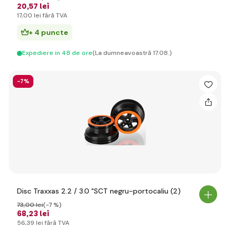
20
,57 lei
17
,00 lei
fără TVA
+ 4 puncte
Expediere in 48 de ore
(La dumneavoastră 17.08.)
-7%
Disc Traxxas 2.2 / 3.0 "SCT negru-portocaliu (2)
73
,00 lei
(-7 %)
68
,23 lei
56
,39 lei
fără TVA