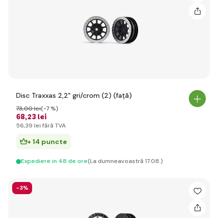
Disc Traxxas 2,2" gri/crom (2) (față)
73
,00 lei
(-7 %)
68
,23 lei
56
,39 lei
fără TVA
+ 14 puncte
Expediere in 48 de ore
(La dumneavoastră 17.08.)
-3%