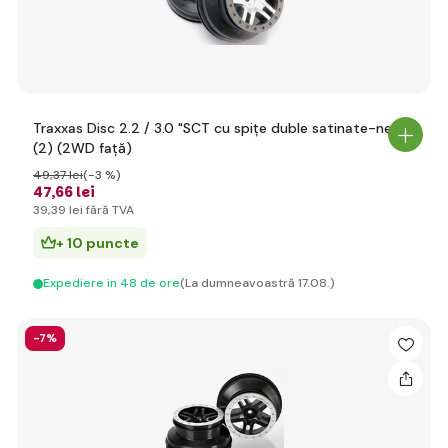
Traxxas Disc 2.2 / 3.0 "SCT cu spițe duble satinate-negru
(2) (2WD față)
49
,37 lei
(-3 %)
47
,66 lei
39
,39 lei
fără TVA
+ 10 puncte
Expediere in 48 de ore
(La dumneavoastră 17.08.)
-7%