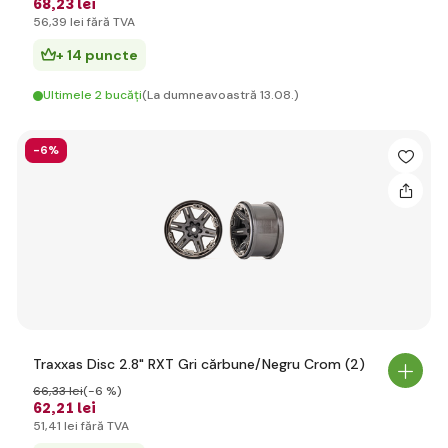
68
,23 lei
56
,39 lei
fără TVA
+ 14 puncte
Ultimele 2 bucăți
(La dumneavoastră 13.08.)
-6%
Traxxas Disc 2.8" RXT Gri cărbune/Negru Crom (2)
66
,33 lei
(-6 %)
62
,21 lei
51
,41 lei
fără TVA