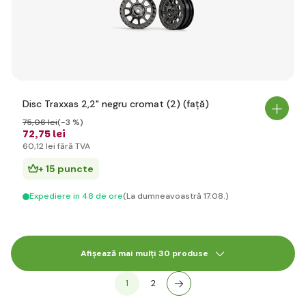
Disc Traxxas 2,2" negru cromat (2) (față)
75
,06 lei
(-3 %)
72
,75 lei
60
,12 lei
fără TVA
+ 15 puncte
Expediere in 48 de ore
(La dumneavoastră 17.08.)
Afișează mai mulți 30 produse
1
2