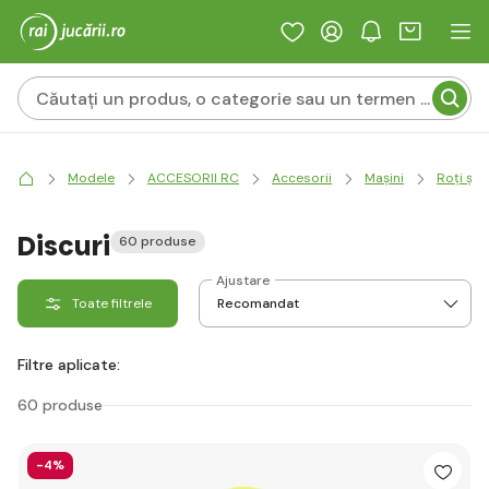
Modele
ACCESORII RC
Accesorii
Mașini
Roți și 
Discuri
60 produse
Ajustare
Toate filtrele
Filtre aplicate:
60 produse
-4%