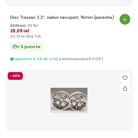
Disc Traxxas 2.2", nailon nevopsit, 16mm (pereche)
27
,79 lei
(-10 %)
25
,09 lei
20
,73 lei
fără TVA
+ 5 puncte
Expediere in 48 de ore
(La dumneavoastră 17.08.)
-49%