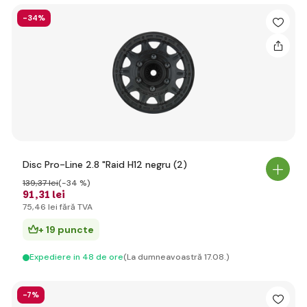
-34%
Disc Pro-Line 2.8 "Raid H12 negru (2)
139
,37 lei
(-34 %)
91
,31 lei
75
,46 lei
fără TVA
+ 19 puncte
Expediere in 48 de ore
(La dumneavoastră 17.08.)
-7%