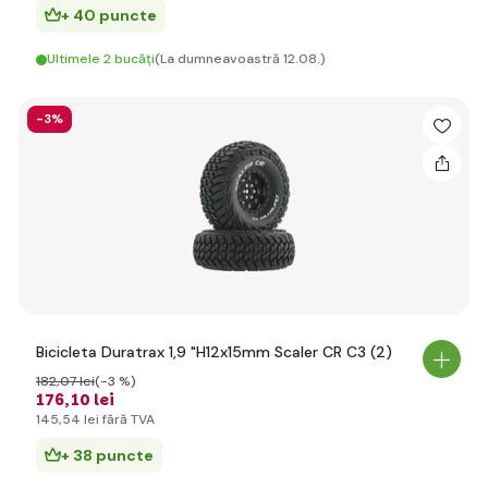
+ 40 puncte
Ultimele 2 bucăți
(La dumneavoastră 12.08.)
-3%
Bicicleta Duratrax 1,9 "H12x15mm Scaler CR C3 (2)
182
,07 lei
(-3 %)
176
,10 lei
145
,54 lei
fără TVA
+ 38 puncte