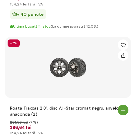
154
,24 lei
fără TVA
+ 40 puncte
Ultima bucată în stoc
(La dumneavoastră 12.08.)
-7%
Roata Traxxas 2.8", disc All-Star cromat negru, anvelope
anaconda (2)
201
,59 lei
(-7 %)
186
,64 lei
154
,24 lei
fără TVA