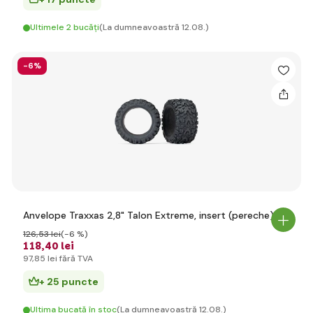
Ultimele 2 bucăți
(La dumneavoastră 12.08.)
-6%
Anvelope Traxxas 2,8" Talon Extreme, insert (pereche)
126
,53 lei
(-6 %)
118
,40 lei
97
,85 lei
fără TVA
+ 25 puncte
Ultima bucată în stoc
(La dumneavoastră 12.08.)