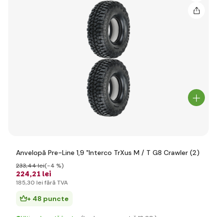
Anvelopă Pre-Line 1,9 "Interco TrXus M / T G8 Crawler (2)
233
,44 lei
(-4 %)
224
,21 lei
185
,30 lei
fără TVA
+ 48 puncte