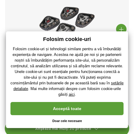
Șasiu pe șenile Traxxas Traxx
1 071
,20 lei
(-3 %)
1 036
,53 lei
856
,63 lei
fără TVA
+ 225 puncte
Expediere in 48 de ore
(La dumneavoastră 14.08.)
Afișează mai mulți 30 produse