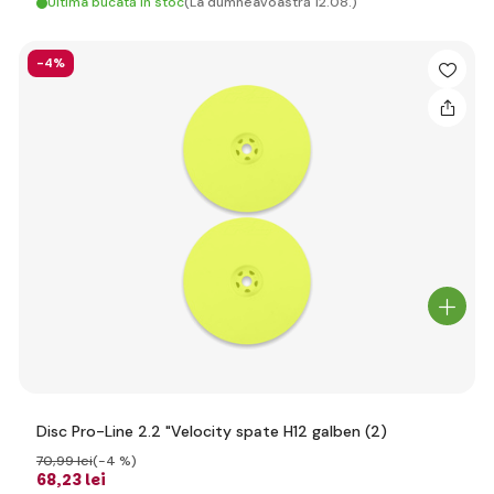
Ultima bucată în stoc
(La dumneavoastră 12.08.)
-4%
Disc Pro-Line 2.2 "Velocity spate H12 galben (2)
70
,99 lei
(-4 %)
68
,23 lei