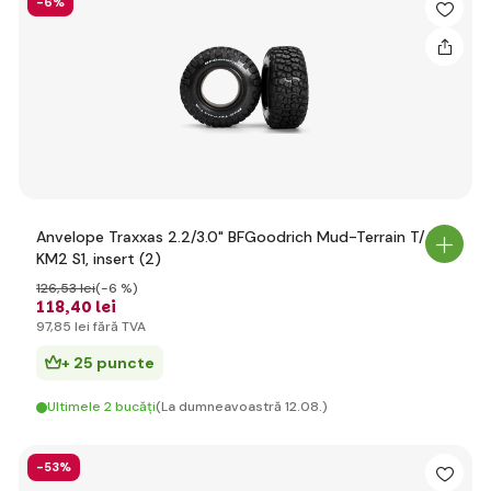
-6%
Anvelope Traxxas 2.2/3.0" BFGoodrich Mud-Terrain T/A
KM2 S1, insert (2)
126
,53 lei
(-6 %)
118
,40 lei
97
,85 lei
fără TVA
+ 25 puncte
Ultimele 2 bucăți
(La dumneavoastră 12.08.)
-53%