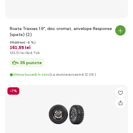
Roata Traxxas 1.9", disc cromat, anvelope Response
(spate) (2)
171
,23 lei
(-6 %)
161
,55 lei
133
,51 lei
fără TVA
+ 35 puncte
Ultima bucată în stoc
(La dumneavoastră 12.08.)
-7%