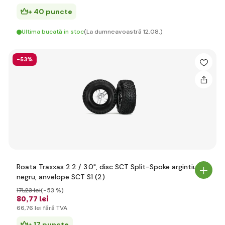
+ 40 puncte
Ultima bucată în stoc
(La dumneavoastră 12.08.)
-53%
Roata Traxxas 2.2 / 3.0", disc SCT Split-Spoke argintiu-
negru, anvelope SCT S1 (2)
171
,23 lei
(-53 %)
80
,77 lei
66
,76 lei
fără TVA
+ 17 puncte