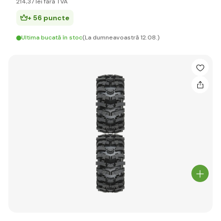
214
,37 lei
fără TVA
+ 56 puncte
Ultima bucată în stoc
(La dumneavoastră 12.08.)