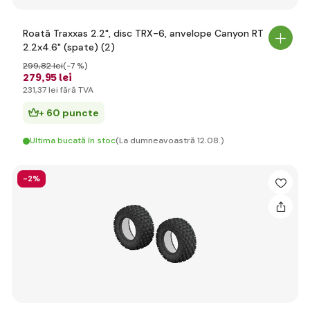
Roată Traxxas 2.2", disc TRX-6, anvelope Canyon RT
2.2x4.6" (spate) (2)
299
,82 lei
(-7 %)
279
,95 lei
231
,37 lei
fără TVA
+ 60 puncte
Ultima bucată în stoc
(La dumneavoastră 12.08.)
-2%