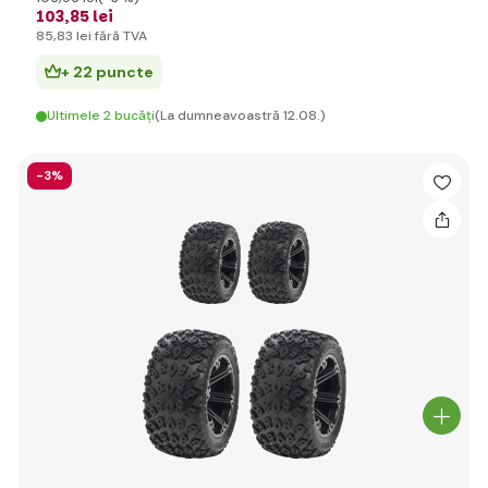
103
,85 lei
85
,83 lei
fără TVA
+ 22 puncte
Ultimele 2 bucăți
(La dumneavoastră 12.08.)
-3%