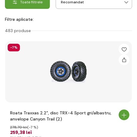
Toate filtrele
Filtre aplicate:
483 produse
-7%
Roata Traxxas 2.2", disc TRX-4 Sport gri/albastru,
anvelope Canyon Trail (2)
278
,70 lei
(-7 %)
259
,38 lei