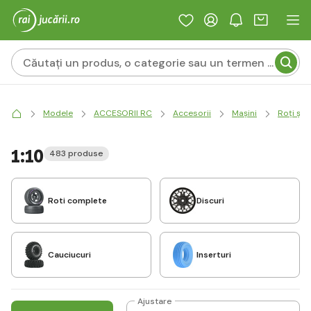
Modele
ACCESORII RC
Accesorii
Mașini
Roți și 
1:10
483 produse
Roti complete
Discuri
Cauciucuri
Inserturi
Ajustare