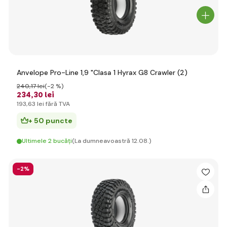
Anvelope Pro-Line 1,9 "Clasa 1 Hyrax G8 Crawler (2)
240
,17 lei
(-2 %)
234
,30 lei
193
,63 lei
fără TVA
+ 50 puncte
Ultimele 2 bucăți
(La dumneavoastră 12.08.)
-2%