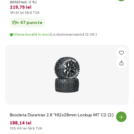
227
,27 lei
(-3 %)
219
,75 lei
181
,61 lei
fără TVA
+ 47 puncte
Ultima bucată în stoc
(La dumneavoastră 12.08.)
Bicicleta Duratrax 2.8 "H12x28mm Lockup MT C2 (2)
188
,14 lei
155
,49 lei
fără TVA