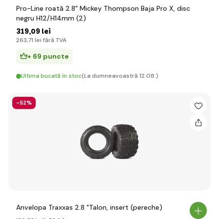
Pro-Line roată 2.8" Mickey Thompson Baja Pro X, disc
negru H12/H14mm (2)
319
,09 lei
263
,71 lei
fără TVA
+ 69 puncte
Ultima bucată în stoc
(La dumneavoastră 12.08.)
-52%
Anvelopa Traxxas 2.8 "Talon, insert (pereche)