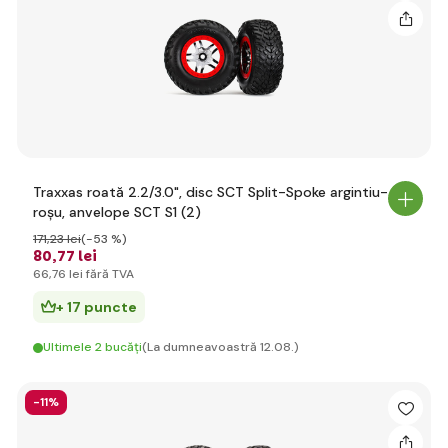
Traxxas roată 2.2/3.0", disc SCT Split-Spoke argintiu-
roșu, anvelope SCT S1 (2)
171
,23 lei
(-53 %)
80
,77 lei
66
,76 lei
fără TVA
+ 17 puncte
Ultimele 2 bucăți
(La dumneavoastră 12.08.)
-11%