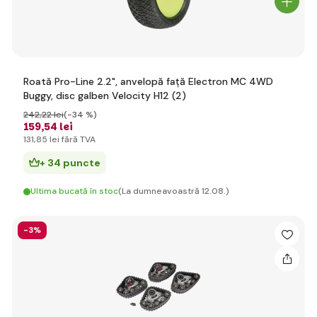
Roată Pro-Line 2.2", anvelopă față Electron MC 4WD
Buggy, disc galben Velocity H12 (2)
242
,22 lei
(-34 %)
159
,54 lei
131
,85 lei
fără TVA
+ 34 puncte
Ultima bucată în stoc
(La dumneavoastră 12.08.)
-3%