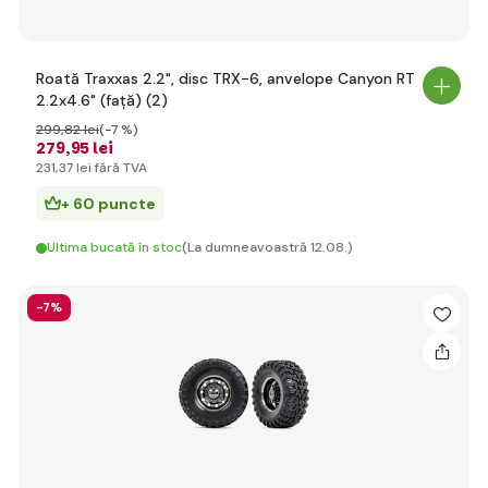
Roată Traxxas 2.2", disc TRX-6, anvelope Canyon RT
2.2x4.6" (față) (2)
299
,82 lei
(-7 %)
279
,95 lei
231
,37 lei
fără TVA
+ 60 puncte
Ultima bucată în stoc
(La dumneavoastră 12.08.)
-7%