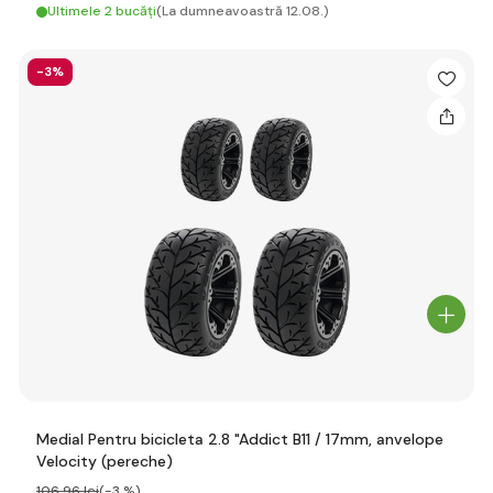
Ultimele 2 bucăți
(La dumneavoastră 12.08.)
-3%
Medial Pentru bicicleta 2.8 "Addict B11 / 17mm, anvelope
Velocity (pereche)
106
,96 lei
(-3 %)