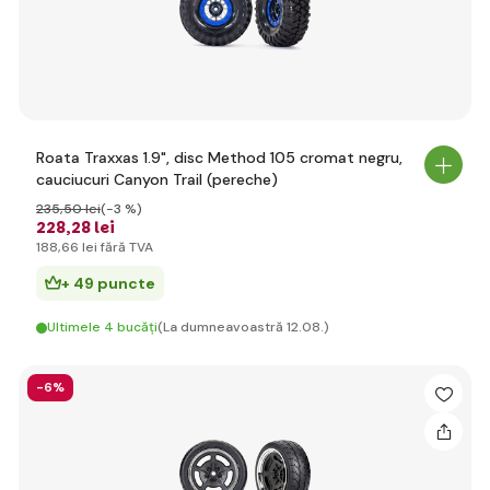
Roata Traxxas 1.9", disc Method 105 cromat negru,
cauciucuri Canyon Trail (pereche)
235
,50 lei
(-3 %)
228
,28 lei
188
,66 lei
fără TVA
+ 49 puncte
Ultimele 4 bucăți
(La dumneavoastră 12.08.)
-6%