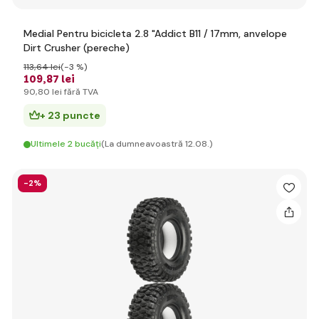
Medial Pentru bicicleta 2.8 "Addict B11 / 17mm, anvelope
Dirt Crusher (pereche)
113
,64 lei
(-3 %)
109
,87 lei
90
,80 lei
fără TVA
+ 23 puncte
Ultimele 2 bucăți
(La dumneavoastră 12.08.)
-2%