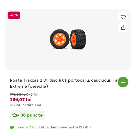
-6%
Roata Traxxas 2.8", disc RXT portocaliu, cauciucuri Talon
Extreme (pereche)
175
,90 lei
(-6 %)
166
,07 lei
137
,24 lei
fără TVA
+ 36 puncte
Ultimele 2 bucăți
(La dumneavoastră 12.08.)