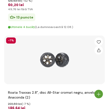
126
,53 lei
(-52 %)
60
,20 lei
49
,76 lei
fără TVA
+ 13 puncte
Ultimele 4 bucăți
(La dumneavoastră 12.08.)
-7%
Roata Traxxas 2.8", disc All-Star cromat negru, anvelope
Anaconda (2)
201
,59 lei
(-7 %)
186
,64 lei