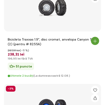
Bicicleta Traxxas 1.9", disc cromat, anvelopa Canyon Trail
(2) (pentru # 8255A)
267
,91 lei
(-11 %)
238
,31 lei
196
,95 lei
fără TVA
+ 51 puncte
Ultimele 2 bucăți
(La dumneavoastră 12.08.)
-3%