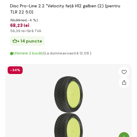
Disc Pro-Line 2.2 "Velocity față H12 galben (2) (pentru
TLR 22 5.0)
70
,99 lei
(-4 %)
68
,23 lei
56
,39 lei
fără TVA
+ 14 puncte
Ultimele 2 bucăți
(La dumneavoastră 12.08.)
-34%