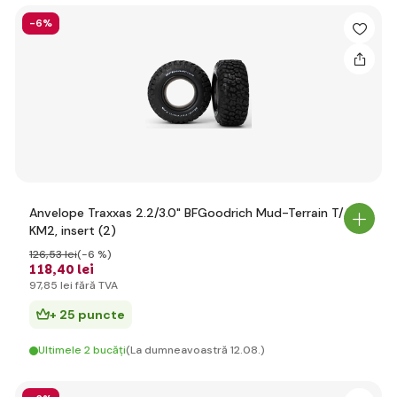
-6%
Anvelope Traxxas 2.2/3.0" BFGoodrich Mud-Terrain T/A
KM2, insert (2)
126
,53 lei
(-6 %)
118
,40 lei
97
,85 lei
fără TVA
+ 25 puncte
Ultimele 2 bucăți
(La dumneavoastră 12.08.)