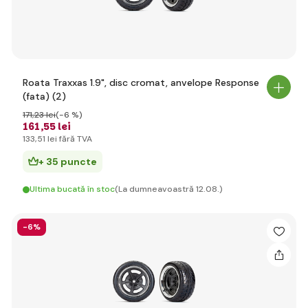
Roata Traxxas 1.9", disc cromat, anvelope Response
(fata) (2)
171
,23 lei
(-6 %)
161
,55 lei
133
,51 lei
fără TVA
+ 35 puncte
Ultima bucată în stoc
(La dumneavoastră 12.08.)
-6%