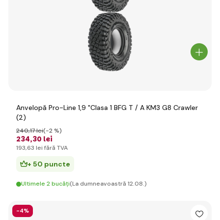
Anvelopă Pro-Line 1,9 "Clasa 1 BFG T / A KM3 G8 Crawler
(2)
240
,17 lei
(-2 %)
234
,30 lei
193
,63 lei
fără TVA
+ 50 puncte
Ultimele 2 bucăți
(La dumneavoastră 12.08.)
-4%