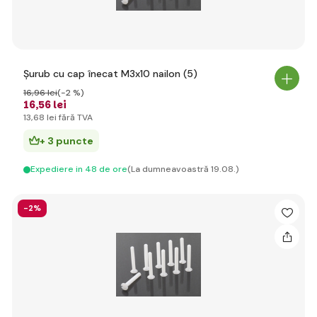
Șurub cu cap înecat M3x10 nailon (5)
16
,96 lei
(-2 %)
16
,56 lei
13
,68 lei
fără TVA
+ 3 puncte
Expediere in 48 de ore
(La dumneavoastră 19.08.)
-2%