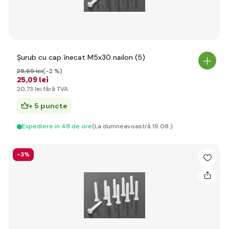
Șurub cu cap înecat M5x30 nailon (5)
25
,69 lei
(-2 %)
25
,09 lei
20
,73 lei
fără TVA
+ 5 puncte
Expediere in 48 de ore
(La dumneavoastră 19.08.)
-3%