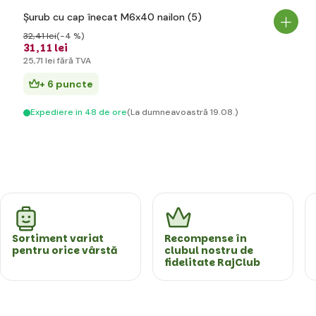
Șurub cu cap înecat M6x40 nailon (5)
32
,41 lei
(-4 %)
31
,11 lei
25
,71 lei
fără TVA
+ 6 puncte
Expediere in 48 de ore
(La dumneavoastră 19.08.)
Sortiment variat
Recompense în
pentru orice vârstă
clubul nostru de
fidelitate RajClub