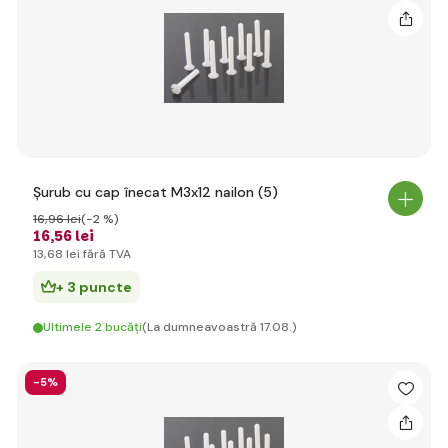
Șurub cu cap înecat M3x12 nailon (5)
16
,96 lei
(-2 %)
16
,56 lei
13
,68 lei
fără TVA
+ 3 puncte
Ultimele 2 bucăți
(La dumneavoastră 17.08.)
-5%