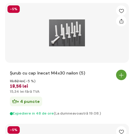
-5%
Șurub cu cap înecat M4x30 nailon (5)
19
,52 lei
(-5 %)
18
,56 lei
15
,34 lei
fără TVA
+ 4 puncte
Expediere in 48 de ore
(La dumneavoastră 19.08.)
-5%