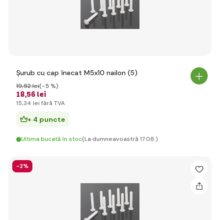
Șurub cu cap înecat M5x10 nailon (5)
19
,52 lei
(-5 %)
18
,56 lei
15
,34 lei
fără TVA
+ 4 puncte
Ultima bucată în stoc
(La dumneavoastră 17.08.)
-2%