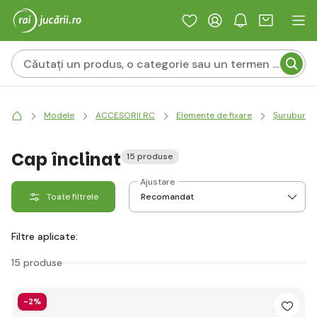
Modele
ACCESORII RC
Elemente de fixare
Șuruburi
Cap înclinat
15 produse
Ajustare
Toate filtrele
Filtre aplicate:
15 produse
-2%