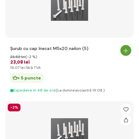
Șurub cu cap înecat M5x20 nailon (5)
23
,63 lei
(-2 %)
23
,08 lei
19
,07 lei
fără TVA
+ 5 puncte
Expediere in 48 de ore
(La dumneavoastră 19.08.)
-2%