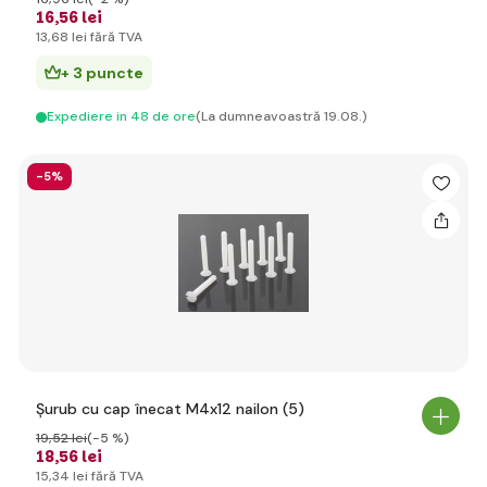
16
,56 lei
13
,68 lei
fără TVA
+ 3 puncte
Expediere in 48 de ore
(La dumneavoastră 19.08.)
-5%
Șurub cu cap înecat M4x12 nailon (5)
19
,52 lei
(-5 %)
18
,56 lei
15
,34 lei
fără TVA