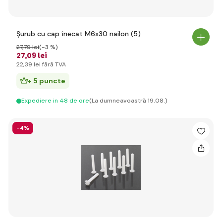
Șurub cu cap înecat M6x30 nailon (5)
27
,79 lei
(-3 %)
27
,09 lei
22
,39 lei
fără TVA
+ 5 puncte
Expediere in 48 de ore
(La dumneavoastră 19.08.)
-4%