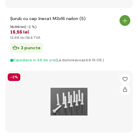
Șurub cu cap înecat M3x16 nailon (5)
16
,96 lei
(-2 %)
16
,56 lei
13
,68 lei
fără TVA
+ 3 puncte
Expediere in 48 de ore
(La dumneavoastră 19.08.)
-2%