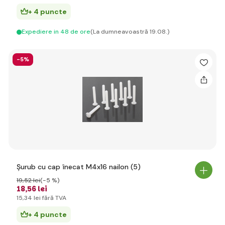
+ 4 puncte
Expediere in 48 de ore
(La dumneavoastră 19.08.)
-5%
Șurub cu cap înecat M4x16 nailon (5)
19
,52 lei
(-5 %)
18
,56 lei
15
,34 lei
fără TVA
+ 4 puncte