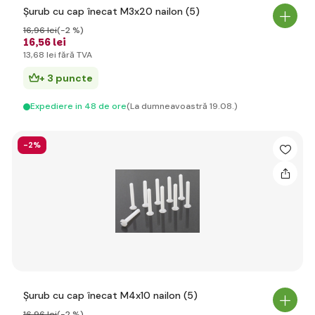
Șurub cu cap înecat M3x20 nailon (5)
16
,96 lei
(-2 %)
16
,56 lei
13
,68 lei
fără TVA
+ 3 puncte
Expediere in 48 de ore
(La dumneavoastră 19.08.)
-2%
Șurub cu cap înecat M4x10 nailon (5)
16
,96 lei
(-2 %)