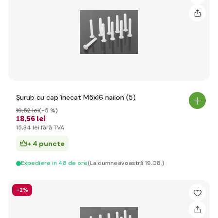
Șurub cu cap înecat M5x16 nailon (5)
19
,52 lei
(-5 %)
18
,56 lei
15
,34 lei
fără TVA
+ 4 puncte
Expediere in 48 de ore
(La dumneavoastră 19.08.)
-2%