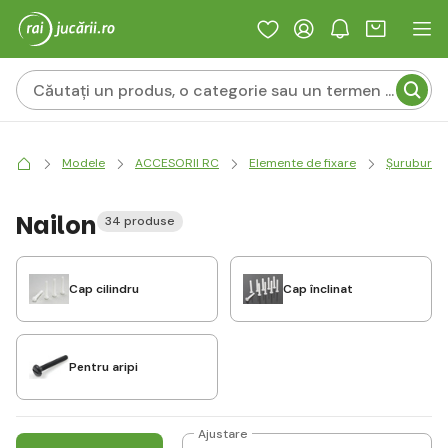
Modele
ACCESORII RC
Elemente de fixare
Șuruburi
Nailon
34 produse
Cap cilindru
Cap înclinat
Pentru aripi
Ajustare