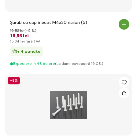
Șurub cu cap înecat M4x30 nailon (5)
19
,52 lei
(-5 %)
18
,56 lei
15
,34 lei
fără TVA
+ 4 puncte
Expediere in 48 de ore
(La dumneavoastră 19.08.)
-5%