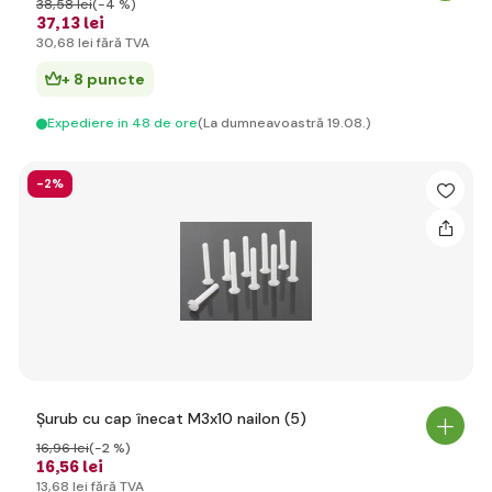
38
,58 lei
(-4 %)
37
,13 lei
30
,68 lei
fără TVA
+ 8 puncte
Expediere in 48 de ore
(La dumneavoastră 19.08.)
-2%
Șurub cu cap înecat M3x10 nailon (5)
16
,96 lei
(-2 %)
16
,56 lei
13
,68 lei
fără TVA