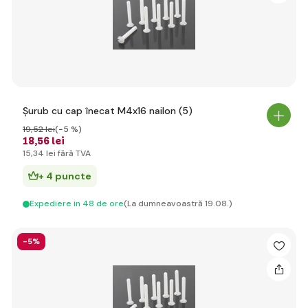
Șurub cu cap înecat M4x16 nailon (5)
19
,52 lei
(-5 %)
18
,56 lei
15
,34 lei
fără TVA
+ 4 puncte
Expediere in 48 de ore
(La dumneavoastră 19.08.)
-5%