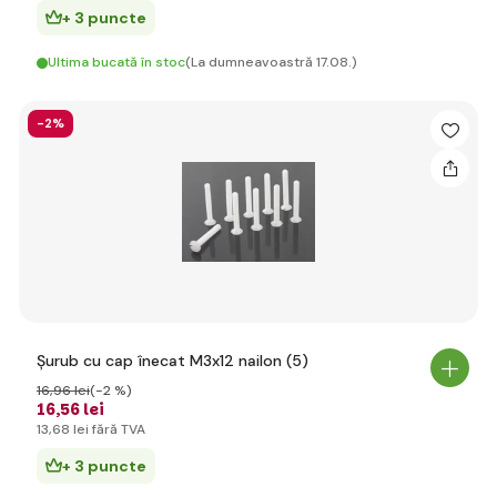
+ 3 puncte
Ultima bucată în stoc
(La dumneavoastră 17.08.)
-2%
Șurub cu cap înecat M3x12 nailon (5)
16
,96 lei
(-2 %)
16
,56 lei
13
,68 lei
fără TVA
+ 3 puncte