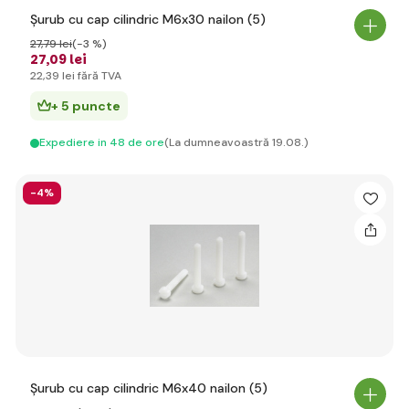
Șurub cu cap cilindric M6x30 nailon (5)
27
,79 lei
(-3 %)
27
,09 lei
22
,39 lei
fără TVA
+ 5 puncte
Expediere in 48 de ore
(La dumneavoastră 19.08.)
-4%
Șurub cu cap cilindric M6x40 nailon (5)