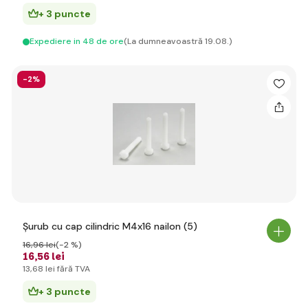
+ 3 puncte
Expediere in 48 de ore
(La dumneavoastră 19.08.)
-2%
Șurub cu cap cilindric M4x16 nailon (5)
16
,96 lei
(-2 %)
16
,56 lei
13
,68 lei
fără TVA
+ 3 puncte