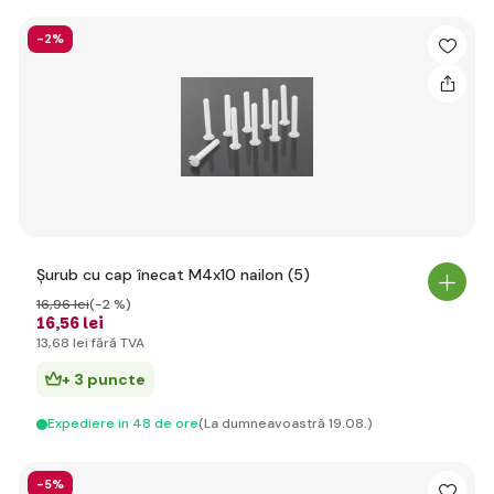
-2%
Șurub cu cap înecat M4x10 nailon (5)
16
,96 lei
(-2 %)
16
,56 lei
13
,68 lei
fără TVA
+ 3 puncte
Expediere in 48 de ore
(La dumneavoastră 19.08.)
-5%