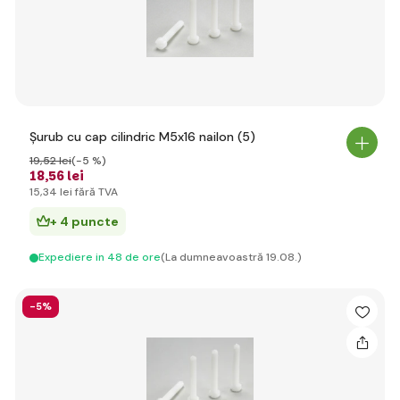
Șurub cu cap cilindric M5x16 nailon (5)
19
,52 lei
(-5 %)
18
,56 lei
15
,34 lei
fără TVA
+ 4 puncte
Expediere in 48 de ore
(La dumneavoastră 19.08.)
-5%