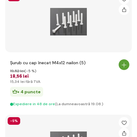
Șurub cu cap înecat M4x12 nailon (5)
19
,52 lei
(-5 %)
18
,56 lei
15
,34 lei
fără TVA
+ 4 puncte
Expediere in 48 de ore
(La dumneavoastră 19.08.)
-5%