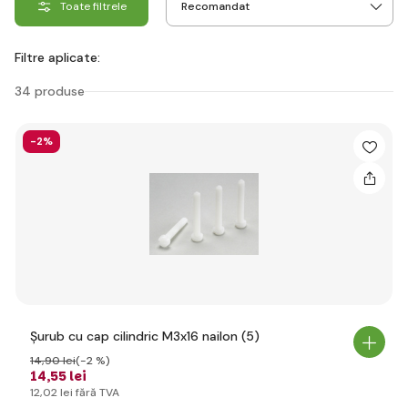
Toate filtrele
Filtre aplicate:
34 produse
-2%
Șurub cu cap cilindric M3x16 nailon (5)
14
,90 lei
(-2 %)
14
,55 lei
12
,02 lei
fără TVA