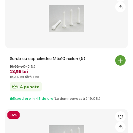
Șurub cu cap cilindric M5x10 nailon (5)
19
,52 lei
(-5 %)
18
,56 lei
15
,34 lei
fără TVA
+ 4 puncte
Expediere in 48 de ore
(La dumneavoastră 19.08.)
-5%