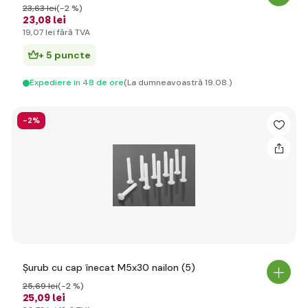
23
,63 lei
(-2 %)
23
,08 lei
19
,07 lei
fără TVA
+ 5 puncte
Expediere in 48 de ore
(La dumneavoastră 19.08.)
-2%
Șurub cu cap înecat M5x30 nailon (5)
25
,69 lei
(-2 %)
25
,09 lei