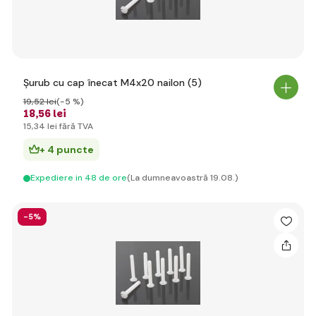
Șurub cu cap înecat M4x20 nailon (5)
19
,52 lei
(-5 %)
18
,56 lei
15
,34 lei
fără TVA
+ 4 puncte
Expediere in 48 de ore
(La dumneavoastră 19.08.)
-5%