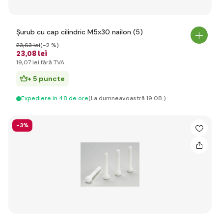
Șurub cu cap cilindric M5x30 nailon (5)
23
,63 lei
(-2 %)
23
,08 lei
19
,07 lei
fără TVA
+ 5 puncte
Expediere in 48 de ore
(La dumneavoastră 19.08.)
-3%