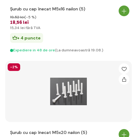
Șurub cu cap înecat M5x16 nailon (5)
19
,52 lei
(-5 %)
18
,56 lei
15
,34 lei
fără TVA
+ 4 puncte
Expediere in 48 de ore
(La dumneavoastră 19.08.)
-2%
Șurub cu cap înecat M5x20 nailon (5)