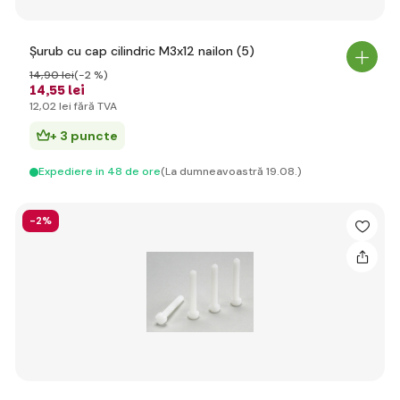
Șurub cu cap cilindric M3x12 nailon (5)
14
,90 lei
(-2 %)
14
,55 lei
12
,02 lei
fără TVA
+ 3 puncte
Expediere in 48 de ore
(La dumneavoastră 19.08.)
-2%