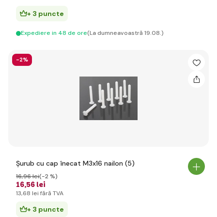
+ 3 puncte
Expediere in 48 de ore
(La dumneavoastră 19.08.)
-2%
Șurub cu cap înecat M3x16 nailon (5)
16
,96 lei
(-2 %)
16
,56 lei
13
,68 lei
fără TVA
+ 3 puncte