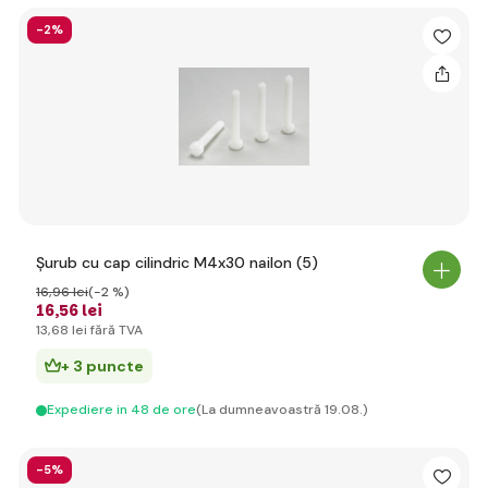
-2%
Șurub cu cap cilindric M4x30 nailon (5)
16
,96 lei
(-2 %)
16
,56 lei
13
,68 lei
fără TVA
+ 3 puncte
Expediere in 48 de ore
(La dumneavoastră 19.08.)
-5%