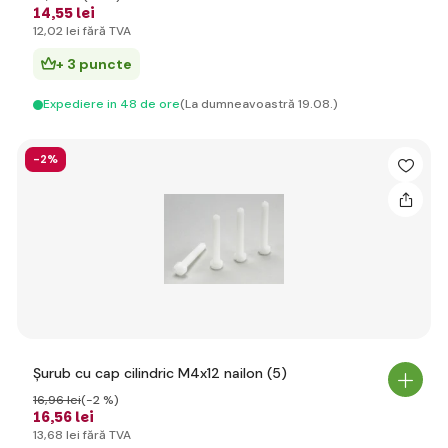
14
,55 lei
12
,02 lei
fără TVA
+ 3 puncte
Expediere in 48 de ore
(La dumneavoastră 19.08.)
-2%
Șurub cu cap cilindric M4x12 nailon (5)
16
,96 lei
(-2 %)
16
,56 lei
13
,68 lei
fără TVA