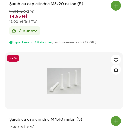
Șurub cu cap cilindric M3x20 nailon (5)
14
,90 lei
(-2 %)
14
,55 lei
12
,02 lei
fără TVA
+ 3 puncte
Expediere in 48 de ore
(La dumneavoastră 19.08.)
-2%
Șurub cu cap cilindric M4x10 nailon (5)
14
,90 lei
(-2 %)