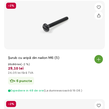
-2%
Șurub cu aripă din nailon M6 (5)
29
,80 lei
(-2 %)
29
,10 lei
24
,05 lei
fără TVA
+ 6 puncte
Expediere in 48 de ore
(La dumneavoastră 19.08.)
-2%