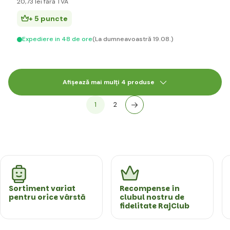
20
,73 lei
fără TVA
+ 5 puncte
Expediere in 48 de ore
(La dumneavoastră 19.08.)
Afișează mai mulți 4 produse
1
2
Sortiment variat
Recompense în
pentru orice vârstă
clubul nostru de
fidelitate RajClub