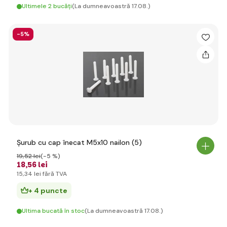
Ultimele 2 bucăți
(La dumneavoastră 17.08.)
-5%
Șurub cu cap înecat M5x10 nailon (5)
19
,52 lei
(-5 %)
18
,56 lei
15
,34 lei
fără TVA
+ 4 puncte
Ultima bucată în stoc
(La dumneavoastră 17.08.)