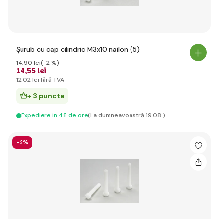
Șurub cu cap cilindric M3x10 nailon (5)
14
,90 lei
(-2 %)
14
,55 lei
12
,02 lei
fără TVA
+ 3 puncte
Expediere in 48 de ore
(La dumneavoastră 19.08.)
-2%