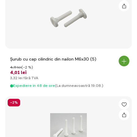
Șurub cu cap cilindric din nailon M6x30 (5)
4
,11 lei
(-2 %)
4
,01 lei
3
,32 lei
fără TVA
Expediere in 48 de ore
(La dumneavoastră 19.08.)
-2%