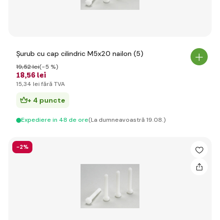
Șurub cu cap cilindric M5x20 nailon (5)
19
,52 lei
(-5 %)
18
,56 lei
15
,34 lei
fără TVA
+ 4 puncte
Expediere in 48 de ore
(La dumneavoastră 19.08.)
-2%