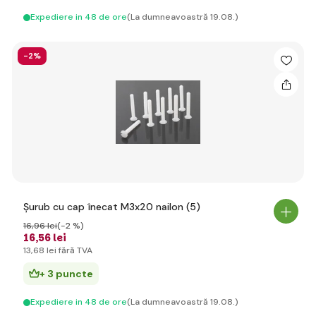
Expediere in 48 de ore
(La dumneavoastră 19.08.)
-2%
Șurub cu cap înecat M3x20 nailon (5)
16
,96 lei
(-2 %)
16
,56 lei
13
,68 lei
fără TVA
+ 3 puncte
Expediere in 48 de ore
(La dumneavoastră 19.08.)