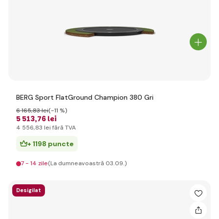
BERG Sport FlatGround Champion 380 Gri
6 165
,83 lei
(-11 %)
5 513
,76 lei
4 556
,83 lei
fără TVA
+ 1198 puncte
7 - 14 zile
(La dumneavoastră 03.09.)
Desigilat