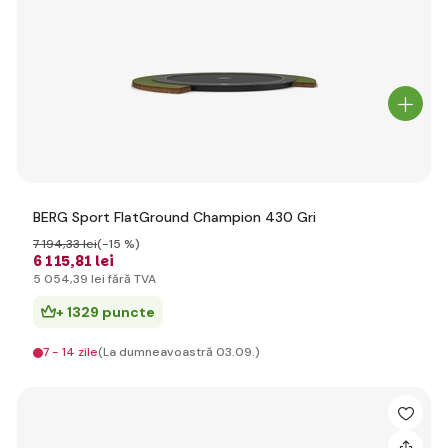
BERG Sport FlatGround Champion 430 Gri
7 194
,33 lei
(-15 %)
6 115
,81 lei
5 054
,39 lei
fără TVA
+ 1329 puncte
7 - 14 zile
(La dumneavoastră 03.09.)