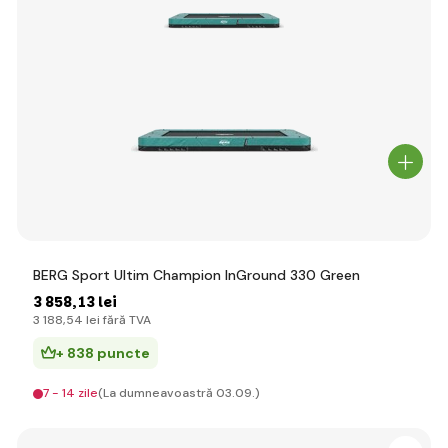
BERG Sport Ultim Champion InGround 330 Green
3 858
,13 lei
3 188
,54 lei
fără TVA
+ 838 puncte
7 - 14 zile
(La dumneavoastră 03.09.)