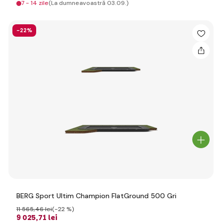
7 - 14 zile
(La dumneavoastră 03.09.)
-22%
BERG Sport Ultim Champion FlatGround 500 Gri
11 565
,46 lei
(-22 %)
9 025
,71 lei