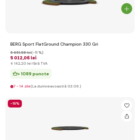
BERG Sport FlatGround Champion 330 Gri
5 651
,58 lei
(-11 %)
5 012
,06 lei
4 142
,20 lei
fără TVA
+ 1089 puncte
7 - 14 zile
(La dumneavoastră 03.09.)
-15%