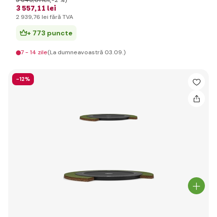
3 646
,01 lei
(-2 %)
3 557
,11 lei
2 939
,76 lei
fără TVA
+ 773 puncte
7 - 14 zile
(La dumneavoastră 03.09.)
-12%