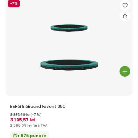
-7%
BERG InGround Favorit 380
3 337
,46 lei
(-7 %)
3 105
,57 lei
2 566
,59 lei
fără TVA
+ 675 puncte