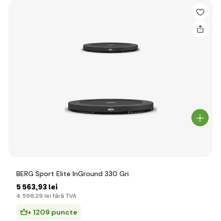
BERG Sport Elite InGround 330 Gri
5 563
,93 lei
4 598
,29 lei
fără TVA
+ 1209 puncte