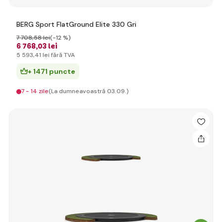
BERG Sport FlatGround Elite 330 Gri
7 708
,58 lei
(-12 %)
6 768
,03 lei
5 593
,41 lei
fără TVA
+ 1471 puncte
7 - 14 zile
(La dumneavoastră 03.09.)