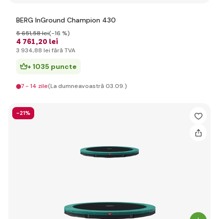
BERG InGround Champion 430
5 651
,58 lei
(-16 %)
4 761
,20 lei
3 934
,88 lei
fără TVA
+ 1035 puncte
7 - 14 zile
(La dumneavoastră 03.09.)
-21%