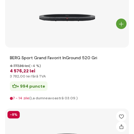
BERG Sport Grand Favorit InGround 520 Gri
4 777
,36 lei
(-4 %)
4 576
,22 lei
3 782
,00 lei
fără TVA
+ 994 puncte
7 - 14 zile
(La dumneavoastră 03.09.)
-8%