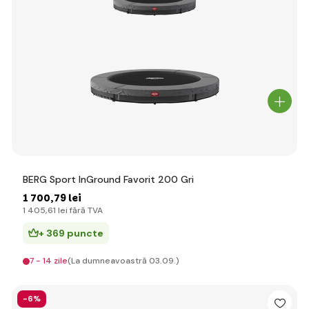
BERG Sport InGround Favorit 200 Gri
1 700
,79 lei
1 405
,61 lei
fără TVA
+ 369 puncte
7 - 14 zile
(La dumneavoastră 03.09.)
-6%