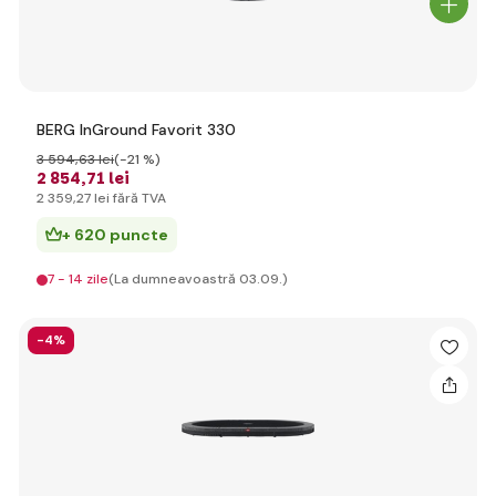
BERG InGround Favorit 330
3 594
,63 lei
(-21 %)
2 854
,71 lei
2 359
,27 lei
fără TVA
+ 620 puncte
7 - 14 zile
(La dumneavoastră 03.09.)
-4%