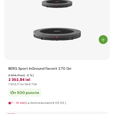
BERG Sport InGround Favorit 270 Gri
2 514
,71 lei
(-8 %)
2 302
,84 lei
1 903
,17 lei
fără TVA
+ 500 puncte
7 - 14 zile
(La dumneavoastră 03.09.)