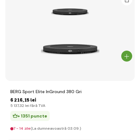
BERG Sport Elite InGround 380 Gri
6 216
,15 lei
5 137
,32 lei
fără TVA
+ 1351 puncte
7 - 14 zile
(La dumneavoastră 03.09.)