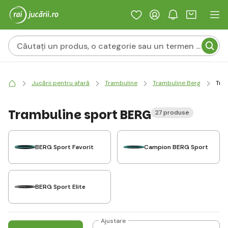
Jucării pentru afară
Trambuline
Trambuline Berg
Tra
Trambuline sport BERG
27 produse
BERG Sport Favorit
Campion BERG Sport
BERG Sport Elite
Ajustare