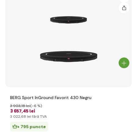
BERG Sport InGround Favorit 430 Negru
3 903
,18 lei
(-6 %)
3 657
,45 lei
3 022
,68 lei
fără TVA
+ 795 puncte