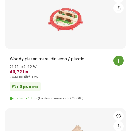
Woody platan mare, din lemn / plastic
74
,75 lei
(-42 %)
43
,72 lei
36
,13 lei
fără TVA
+ 9 puncte
În stoc > 5 buc
(La dumneavoastră 13.08.)