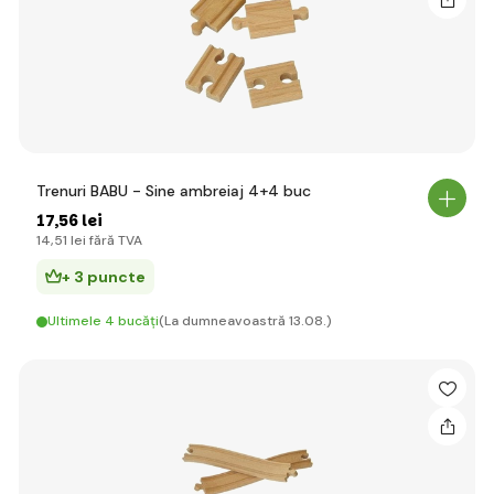
Trenuri BABU - Sine ambreiaj 4+4 buc
17
,56 lei
14
,51 lei
fără TVA
+ 3 puncte
Ultimele 4 bucăți
(La dumneavoastră 13.08.)