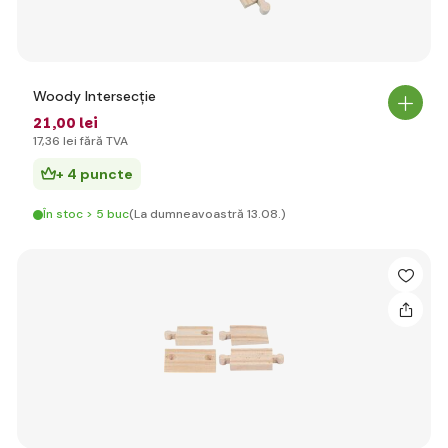
Woody Intersecție
21
,00 lei
17
,36 lei
fără TVA
+ 4 puncte
În stoc > 5 buc
(La dumneavoastră 13.08.)