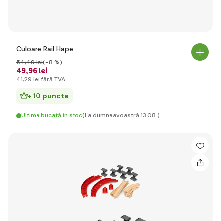
Culoare Rail Hape
54
,49 lei
(-8 %)
49
,96 lei
41
,29 lei
fără TVA
+ 10 puncte
Ultima bucată în stoc
(La dumneavoastră 13.08.)