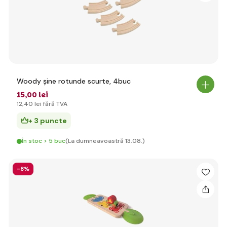
Woody șine rotunde scurte, 4buc
15
,00 lei
12
,40 lei
fără TVA
+ 3 puncte
În stoc > 5 buc
(La dumneavoastră 13.08.)
-8%