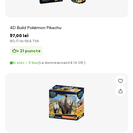
4D Build Pokémon Pikachu
97
,00 lei
80
,17 lei
fără TVA
+ 21 puncte
În stoc > 5 buc
(La dumneavoastră 14.08.)