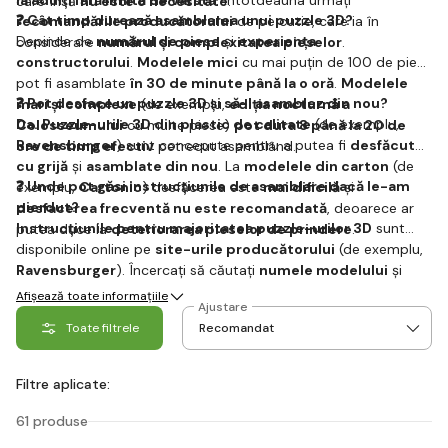
la adulți fără limită de vârstă
. Întotdeauna urmați
care însă
nu este o necesitate
.
❓ Cât timp durează asamblarea unui puzzle 3D?
recomandările producătorului
de pe cutie, care ia în
Depinde de
numărul de piese
și
experiența
considerare
numărul și complexitatea pieselor
.
constructorului
.
Modelele mici
cu mai puțin de 100 de piese
pot fi asamblate
în 30 de minute până la o oră
.
Modelele
❓ Pot desface un puzzle 3D și să-l asamblez din nou?
mari și complexe
(de exemplu,
ediția nocturnă a
Da.
Puzzle-urile 3D din plastic de calitate
(de exemplu,
Colosseumului
cu multe piese)
pot dura 8 până la 20 de
Ravensburger
) sunt concepute pentru a putea fi
desfăcute
ore de timp efectiv
petrecut asamblând.
cu grijă
și
asamblate din nou
. La
modelele din carton
(de
❓ Unde pot găsi instrucțiunile de asamblare dacă le-am
exemplu,
Cartonic
) desfăcerea este
mai dificilă
și
pierdut?
desfacerea frecventă nu este recomandată
, deoarece ar
Instrucțiunile pentru majoritatea puzzle-urilor 3D
sunt
putea duce la
deteriorarea pieselor de prindere
.
disponibile online pe
site-urile producătorului
(de exemplu,
Ravensburger
). Încercați să căutați
numele modelului
și
marca
, de obicei veți găsi
PDF-uri de descărcat
.
Afișează toate informațiile
Ajustare
Toate filtrele
Filtre aplicate:
61 produse