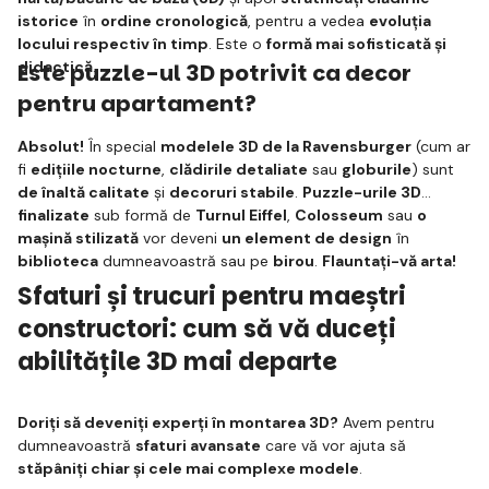
istorice
în
ordine cronologică
, pentru a vedea
evoluția
locului respectiv în timp
. Este o
formă mai sofisticată și
didactică
.
Este puzzle-ul 3D potrivit ca decor
pentru apartament?
Absolut!
În special
modelele 3D de la Ravensburger
(cum ar
fi
edițiile nocturne
,
clădirile detaliate
sau
globurile
) sunt
de înaltă calitate
și
decoruri stabile
.
Puzzle-urile 3D
finalizate
sub formă de
Turnul Eiffel
,
Colosseum
sau
o
mașină stilizată
vor deveni
un element de design
în
biblioteca
dumneavoastră sau pe
birou
.
Flauntați-vă arta!
Sfaturi și trucuri pentru maeștri
constructori: cum să vă duceți
abilitățile 3D mai departe
Doriți să deveniți experți în montarea 3D?
Avem pentru
dumneavoastră
sfaturi avansate
care vă vor ajuta să
stăpâniți chiar și cele mai complexe modele
.