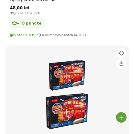
48
,00 lei
39
,67 lei
fără TVA
+ 10 puncte
În stoc > 5 buc
(La dumneavoastră 14.08.)