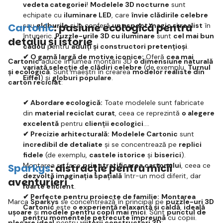
vedeta categoriei
!
Modelele 3D nocturne
sunt
echipate cu
iluminare LED
, care
învie clădirile celebre
Cartonic
sau
globurile
: pasiune ecologică pentru
și le conferă
un aspect magic și realist
în
întuneric.
Puzzle-urile 3D cu iluminare
sunt
cel mai bun
detaliu și istorie
cadou
pentru
adulți și constructori pretențioși
.
✔ O gamă largă de motive iconice:
Oferă
cea mai
Cartonic
aduce în lumea montării 3D
o dimensiune naturală
variată selecție de clădiri celebre
(de exemplu,
Turnul
și ecologică
. Sunt maeștri în crearea
modelor realiste din
Eiffel
) și
globuri populare
.
carton reciclat
:
✔ Abordare ecologică:
Toate modelele sunt fabricate
din
material reciclat curat
, ceea ce reprezintă
o alegere
excelentă
pentru
clienții ecologici
.
✔ Precizie arhitecturală:
Modelele Cartonic
sunt
incredibil de detaliate
și se concentrează pe
replici
fidele
(de exemplu,
castele istorice
și
biserici
).
Montarea se face
prin stratificarea cartonului
, ceea ce
Sparkys
: distracție pentru micii
dezvoltă imaginația spațială
într-un mod diferit, dar
aventurieri
foarte eficient
.
✔ Perfecte pentru proiecte de familie:
Montarea
Marca
Sparkys
se concentrează în principal pe
puzzle-uri 3D
Cartonic
este
o experiență relaxantă și caldă
,
ideală
ușoare
și
modele
pentru copii mai mici
. Sunt
punctul de
pentru momentele petrecute împreună
cu copiii.
plecare ideal
pentru
viitorii constructori 3D
: