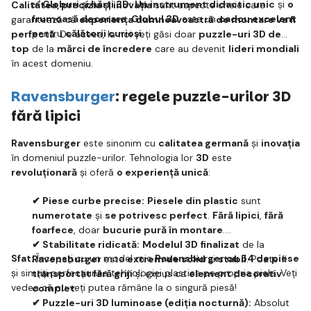
✅ Globuri și hărți 3D:
Un instrument didactic unic
și
o
Calitatea, precizia și inovația
sunt aspecte cheie care
frumoasă decorare
.
Globul 3D
este un
cadou excelent
garantează că
experiența dumneavoastră de montare va fi
pentru
călătorii curioși
.
perfectă
. De aceea, la noi veți găsi doar
puzzle-uri 3D de
top
de la
mărci de încredere
care au devenit
lideri mondiali
în acest domeniu.
Ravensburger
: regele puzzle-urilor 3D
fără lipici
Ravensburger
este sinonim cu
calitatea germană
și
inovația
în domeniul puzzle-urilor. Tehnologia lor
3D
este
revoluționară
și oferă
o experiență unică
:
✔ Piese curbe precise:
Piesele din plastic
sunt
numerotate
și
se potrivesc perfect
.
Fără lipici
,
fără
foarfece
, doar
bucurie pură în montare
.
✔ Stabilitate ridicată:
Modelul 3D finalizat
de la
Sfat:
Începeți cu un model mic
Ravensburger cu 54 de piese
Ravensburger
este
extrem de solid
și
stabil
. Poate fi
și simțiți perfecțiunea tehnologiei plastice pe propria piele. Veți
transportat fără griji
și expus ca
element decorativ
vedea că nu veți putea rămâne la o singură piesă!
complet
.
✔ Puzzle-uri 3D luminoase (ediția nocturnă):
Absolut