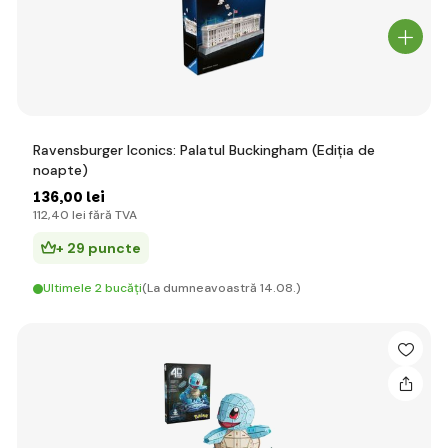
Ravensburger Iconics: Palatul Buckingham (Ediția de
noapte)
136
,00 lei
112
,40 lei
fără TVA
+ 29 puncte
Ultimele 2 bucăți
(La dumneavoastră 14.08.)