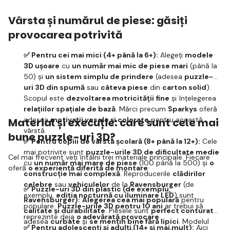
Vârsta și numărul de piese: găsiți
provocarea potrivită
✅ Pentru cei mai mici (4+ până la 6+):
Alegeți
modele
3D ușoare
cu
un număr mai mic de piese mari
(până la
50) și
un sistem simplu de prindere
(adesea
puzzle-
uri 3D din spumă
sau
câteva piese
din
carton solid
).
Scopul este
dezvoltarea motricității fine
și înțelegerea
relațiilor spațiale de bază
. Mărci precum
Sparkys
oferă
adesea
motivații vesele și colorate
pentru această
Material și execuție: care sunt cele mai
vârstă.
bune puzzle-uri 3D?
✅ Pentru copiii de vârstă școlară (8+ până la 12+):
Cele
mai potrivite sunt
puzzle-urile 3D de dificultate medie
Cel mai frecvent veți întâlni trei materiale principale. Fiecare
cu
un număr mai mare de piese
(100 până la 500) și
o
oferă
o experiență diferită de montare
:
construcție mai complexă
. Reproducerile
clădirilor
celebre
sau
vehiculelor
de la
Ravensburger
(de
✅ Puzzle-uri 3D din plastic (de exemplu,
exemplu,
ediția nocturnă cu iluminare LED
) sunt
Ravensburger):
Alegerea cea mai populară
pentru
populare.
Puzzle-urile 3D pentru 10 ani
ar trebui să
calitate și durabilitate
. Piesele sunt
perfect conturate
,
reprezinte deja
o adevărată provocare
.
adesea
curbate
și
se mențin bine fără lipici
. Modelul
✅ Pentru adolescenți și adulți (14+ și mai mult):
Aici