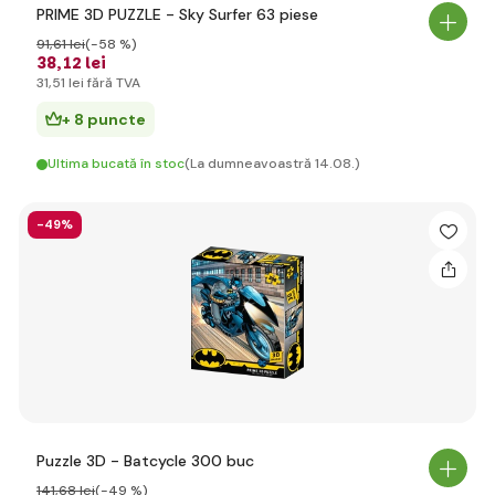
PRIME 3D PUZZLE - Sky Surfer 63 piese
91
,61 lei
(-58 %)
38
,12 lei
31
,51 lei
fără TVA
+ 8 puncte
Ultima bucată în stoc
(La dumneavoastră 14.08.)
-49%
Puzzle 3D - Batcycle 300 buc
141
,68 lei
(-49 %)