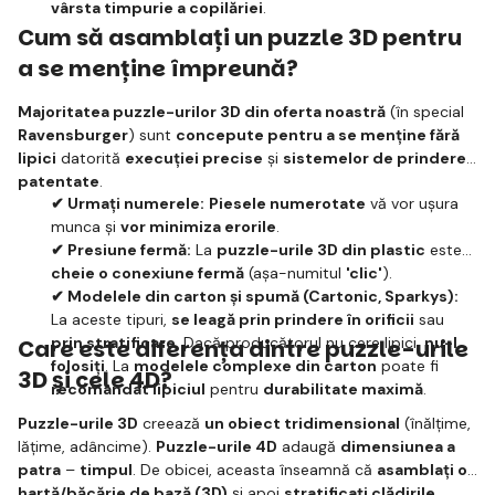
vârsta timpurie a copilăriei
.
Cum să asamblați un puzzle 3D pentru
a se menține împreună?
Majoritatea puzzle-urilor 3D din oferta noastră
(în special
Ravensburger
) sunt
concepute pentru a se menține fără
lipici
datorită
execuției precise
și
sistemelor de prindere
patentate
.
✔ Urmați numerele:
Piesele numerotate
vă vor ușura
munca și
vor minimiza erorile
.
✔ Presiune fermă:
La
puzzle-urile 3D din plastic
este
cheie o conexiune fermă
(așa-numitul
'clic'
).
✔ Modelele din carton și spumă (Cartonic, Sparkys):
La aceste tipuri,
se leagă prin prindere în orificii
sau
prin stratificare
. Dacă producătorul nu cere lipici,
nu-l
Care este diferența dintre puzzle-urile
folosiți
. La
modelele complexe din carton
poate fi
3D și cele 4D?
recomandat lipiciul
pentru
durabilitate maximă
.
Puzzle-urile 3D
creează
un obiect tridimensional
(înălțime,
lățime, adâncime).
Puzzle-urile 4D
adaugă
dimensiunea a
patra
–
timpul
. De obicei, aceasta înseamnă că
asamblați o
hartă/băcărie de bază (3D)
și apoi
stratificați clădirile