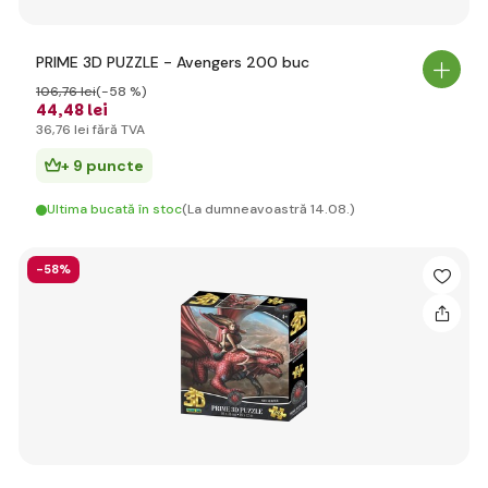
PRIME 3D PUZZLE - Avengers 200 buc
106
,76 lei
(-58 %)
44
,48 lei
36
,76 lei
fără TVA
+ 9 puncte
Ultima bucată în stoc
(La dumneavoastră 14.08.)
-58%