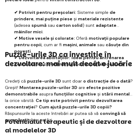
✔ Potrivit pentru preșcolari:
Sisteme simple
de
prindere
,
mai puține piese
și
materiale rezistente
(adesea
spumă
sau
carton solid
) sunt
adaptate
mâinilor mici
.
✔ Motive vesele și colorate:
Oferă
motivații populare
pentru copii
, cum ar fi
mașini, animale
sau
căsuțe din
povești
.
Puzzle-urile 3D ca investiție în
✔ Dezvoltarea abilităților:
Ideal pentru antrenarea
dezvoltare: mai mult decât o jucărie
coordonării ochi-mână
și
gândirii spațiale de bază
.
Credeți că
puzzle-urile 3D
sunt doar
o distracție de o dată
?
Greșit!
Montarea puzzle-urilor 3D
are
efecte pozitive
demonstrabile
asupra
funcțiilor cognitive
și
stării mentale
la orice vârstă.
Ce tip este potrivit pentru
dezvoltarea
concentrației
?
Cum ajută puzzle-urile 3D copiii?
Răspunsurile la aceste întrebări ar putea să vă
convingă să
cumpărați
chiar astăzi.
Potencialul terapeutic și de dezvoltare
al modelelor 3D