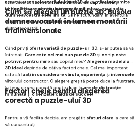
noastră atent
selectată de kituri 3D
de la
mărci renumite
este ceea ce face
montarea 3D
atât de
captivantă
și
vă deschide poarta către o lume în care
doar imaginația
îmbogățitoare pentru întreaga familie
.
Cum să alegeți un puzzle 3D: Busola
dumneavoastră este limita
. Să ne scufundăm în aventura
dumneavoastră în lumea montării
tridimensională și să
găsim modelul potrivit
pentru
dumneavoastră!
tridimensionale
Când priviți
oferta variată de puzzle-uri 3D
, s-ar putea să vă
întrebați:
Care este cel mai bun puzzle 3D
și
ce tip este
potrivit pentru
mine sau copilul meu?
Alegerea modelului
3D ideal
depinde de câțiva factori cheie. Cel mai important
este să
luați în considerare vârsta, experiența
și
interesele
viitorului constructor. O alegere greșită poate duce la frustrare,
în timp ce una corectă poate duce la
ore de distracție
Factori cheie pentru alegerea
minunată
și
o senzație caldă de succes
.
corectă a puzzle-ului 3D
Pentru a vă facilita decizia, am pregătit
sfaturi clare
la care să
vă concentrați: