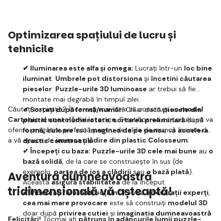
Optimizarea spațiului de lucru și
tehnicile
✔ Iluminarea este alfa și omega:
Lucrați într-un
loc bine
iluminat
.
Umbrele pot distorsiona
și
încetini căutarea
pieselor
.
Puzzle-urile 3D luminoase
ar trebui să fie
montate mai degrabă în timpul zilei.
Căutați inspirație? Încercați mai întâi să construiți un
model
✔ Sortați după formă/număr:
Chiar dacă
piesele din
Cartonic al unei clădiri istorice
. Stratificarea cartonului vă va
plastic sunt numerotate
,
sortarea preliminară
după
oferi o pregătire perfectă pentru detaliile de muncă înainte de
formă
,
culoare
sau
imaginea de pe panou
va
accelera
a vă apuca de
imensa clădire din plastic Colosseum
.
drastic construcția
.
✔ Începeți cu baza:
Puzzle-urile 3D cele mai bune
au
o
bază solidă
, de la care se construiește în sus (de
exemplu,
partea de jos a clădirii
sau
o bază plată
).
Aventura dumneavoastră
Aceasta
asigură stabilitatea
de la început.
tridimensională vă așteaptă!
✔ Încercați fără instrucțiuni:
Pentru
adevărații experți
,
cea mai mare provocare
este să construiți
modelul 3D
doar după
privirea cutiei
și
imaginatia dumneavoastră
Felicitări!
Tocmai ați
pătruns în adâncurile lumii puzzle-