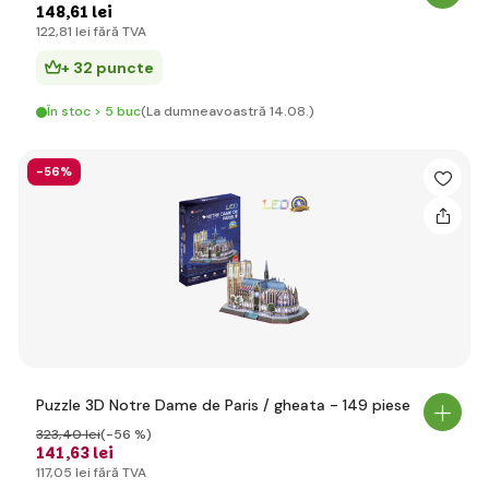
148
,61 lei
122
,81 lei
fără TVA
+ 32 puncte
În stoc > 5 buc
(La dumneavoastră 14.08.)
-56%
Puzzle 3D Notre Dame de Paris / gheata - 149 piese
323
,40 lei
(-56 %)
141
,63 lei
117
,05 lei
fără TVA