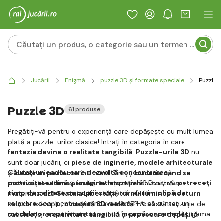
Jucării
Enigmă
puzzle 3D și formate speciale
Puzzle 
Puzzle 3D
61 produse
Pregătiți-vă pentru o experiență care depășește cu mult lumea
plată a puzzle-urilor clasice! Intrați în categoria în care
fantazia devine o realitate tangibilă
.
Puzzle-urile 3D
nu
sunt doar jucării, ci
piese de inginerie, modele arhitecturale
Căutați un cadou care dezvoltă concentrarea,
și
decoruri perfecte
într-unul. Simțiți
bucuria când se
motricitatea fină
și
imaginatia spațială
? Doriți să
petreceți
potrivește ultima piesă
și în fața dumneavoastră se
timp de calitate cu copiii
sau să vă oferiți o
clipă de
materializează
Statuia Libertății, turnul luminos nocturn
relaxare
doar pentru dumneavoastră? Fie că sunteți un
sau, de exemplu,
o mașină 3D realistă
? Această senzație de
modelator experimentat
sau un
începător complet
, gama
satisfacție,
creativitate tangibilă
și
provocare depășită