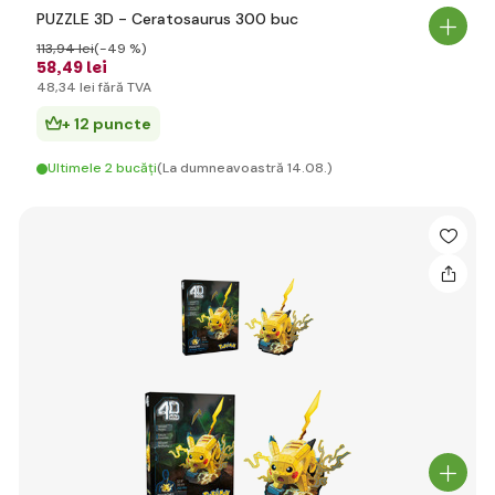
PUZZLE 3D - Ceratosaurus 300 buc
113
,94 lei
(-49 %)
58
,49 lei
48
,34 lei
fără TVA
+ 12 puncte
Ultimele 2 bucăți
(La dumneavoastră 14.08.)