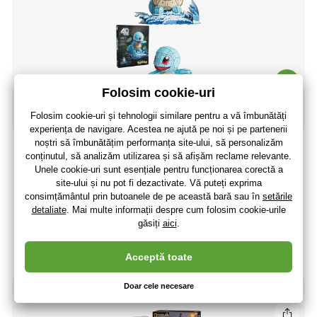
Spin Master FDP Pokémon Squirtle 4D Puzzle
95
,00 lei
78
,51 lei
fără TVA
+ 20 puncte
În stoc > 5 buc
(La dumneavoastră 14.08.)