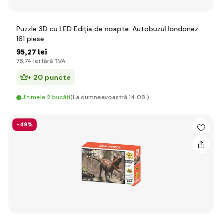
Puzzle 3D cu LED Ediția de noapte: Autobuzul londonez
161 piese
95
,27 lei
78
,74 lei
fără TVA
+ 20 puncte
Ultimele 2 bucăți
(La dumneavoastră 14.08.)
-49%