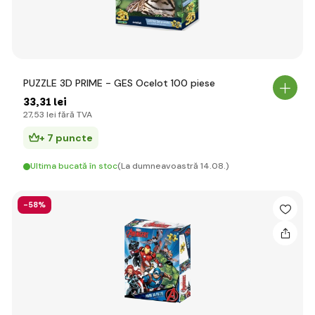
PUZZLE 3D PRIME - GES Ocelot 100 piese
33
,31 lei
27
,53 lei
fără TVA
+ 7 puncte
Ultima bucată în stoc
(La dumneavoastră 14.08.)
-58%