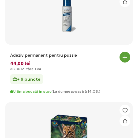
Adeziv permanent pentru puzzle
44
,00 lei
36
,36 lei
fără TVA
+ 9 puncte
Ultima bucată în stoc
(La dumneavoastră 14.08.)