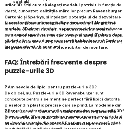
spațială
.
urilor 3D
. Știți
cum să alegeți modelul potrivit
în funcție de
vârstă, cunoașteți
calitățile mărcilor
precum
Ravensburger,
Cartonic și Sparkys
, și înțelegeți
potențialul de dezvoltare
Nu amânați bucuria tangibilă pentru mâine!
Alegeți-vă
al acestor
kituri unice
. Indiferent dacă doriți
Turnul Eiffel
modelul 3D visat
,
depășiți provocarea
și
decorați-vă casa
luminos
ca
decor modern
,
replica istorică din carton
cu o capodoperă
pe care ați
creat-o singuri
.
Trebuie doar
pentru
montare în familie
sau
o mașină simplă
pentru
copii
,
să dați clic
și
noul dumneavoastră hobby începe!
Explorați
gama noastră de
97 de produse 3D atent selectate
oferă
întreaga ofertă chiar acum!
alegerea perfectă
pentru
orice iubitor de montare
.
FAQ: Întrebări frecvente despre
puzzle-urile 3D
❓ Am nevoie de lipici pentru puzzle-urile 3D?
De obicei, nu.
Puzzle-urile 3D Ravensburger
sunt
concepute pentru a
se menține perfect fără lipici
datorită
pieselor din plastic precise
care se prind. La
modelele din
❓ Pentru ce vârstă sunt cele mai potrivite puzzle-urile 3D?
carton
(cum ar fi
Cartonic
),
stabilitatea este garantată
Puzzle-urile 3D
sunt
potrivite pentru constructori de la 4
prin stratificare solidă
, dar la unele
modele mai mari
poate
ani
(modele simple
din spumă Sparkys
cu piese mari)
până
fi
recomandat lipiciul
pentru
durabilitate permanentă
,