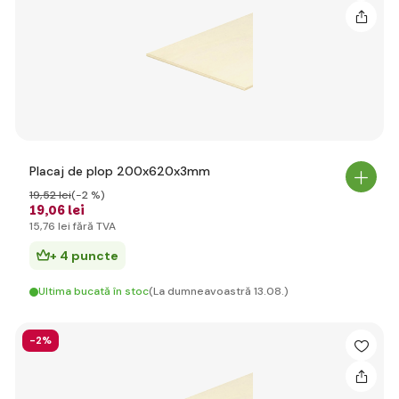
Placaj de plop 200x620x3mm
19
,52 lei
(-2 %)
19
,06 lei
15
,76 lei
fără TVA
+ 4 puncte
Ultima bucată în stoc
(La dumneavoastră 13.08.)
-2%