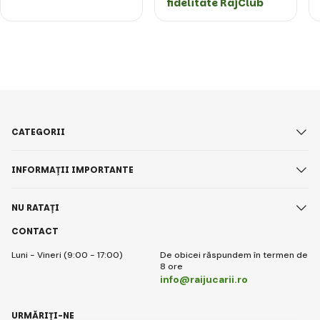
fidelitate RajClub
CATEGORII
INFORMAȚII IMPORTANTE
NU RATAȚI
CONTACT
Luni - Vineri (9:00 - 17:00)
De obicei răspundem în termen de
8 ore
info@raijucarii.ro
URMĂRIȚI-NE