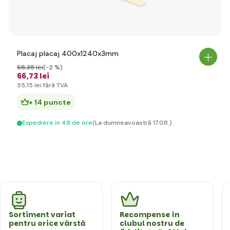
Placaj placaj 400x1240x3mm
68
,38 lei
(-2 %)
66
,73 lei
55
,15 lei
fără TVA
+ 14 puncte
Expediere in 48 de ore
(La dumneavoastră 17.08.)
Sortiment variat
Recompense în
pentru orice vârstă
clubul nostru de