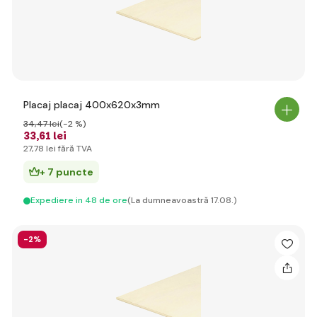
Placaj placaj 400x620x3mm
34
,47 lei
(-2 %)
33
,61 lei
27
,78 lei
fără TVA
+ 7 puncte
Expediere in 48 de ore
(La dumneavoastră 17.08.)
-2%