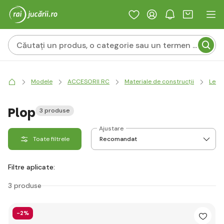
Modele
ACCESORII RC
Materiale de construcții
Lem
Plop
3 produse
Ajustare
Toate filtrele
Filtre aplicate:
3 produse
-2%