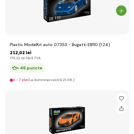
Plastic ModelKit auto 07353 - Bugatti EB110 (1:24)
212
,02 lei
175
,22 lei
fără TVA
+ 46 puncte
3 - 7 zile
(La dumneavoastră 21.08.)