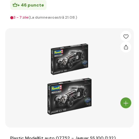
+ 46 puncte
3 - 7 zile
(La dumneavoastră 21.08.)
Plastic ModelKit auto 07752 - Jaguar SS 100 (1:32)