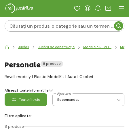
Jucării
Jucării de construcție
Modelele REVELL
Model
Personale
8 produse
Revell modely | Plastic ModelKit | Auta | Osobní
Afișează toate informațiile
Ajustare
Toate filtrele
Filtre aplicate:
8 produse