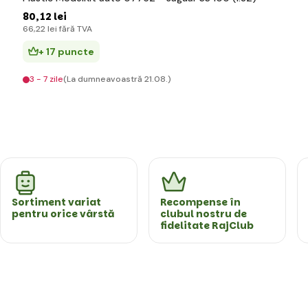
80
,12 lei
66
,22 lei
fără TVA
+ 17 puncte
3 - 7 zile
(La dumneavoastră 21.08.)
Sortiment variat
Recompense în
pentru orice vârstă
clubul nostru de
fidelitate RajClub