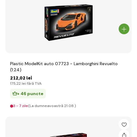
Plastic ModelKit auto 07723 - Lamborghini Revuelto
(1:24)
212
,02 lei
175
,22 lei
fără TVA
+ 46 puncte
3 - 7 zile
(La dumneavoastră 21.08.)