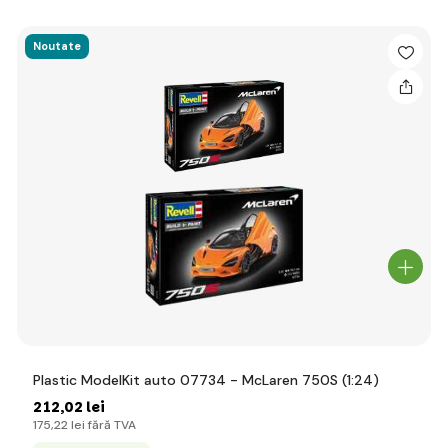
Noutate
Plastic ModelKit auto 07734 - McLaren 750S (1:24)
212
,02 lei
175
,22 lei
fără TVA