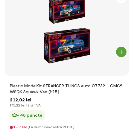
Plastic ModelKit STRANGER THINGS auto 07732 - GMC®
WSQK Squawk Van (1:25)
212
,02 lei
175
,22 lei
fără TVA
+ 46 puncte
3 - 7 zile
(La dumneavoastră 21.08.)