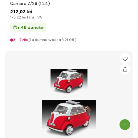
Camaro Z/28 (1:24)
212
,02 lei
175
,22 lei
fără TVA
+ 46 puncte
3 - 7 zile
(La dumneavoastră 21.08.)