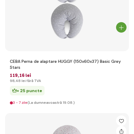
CEBA Perna de alaptare HUGGY (150x60x37) Basic Grey
Stars
119
,16 lei
98
,48 lei
fără TVA
+ 25 puncte
3 - 7 zile
(La dumneavoastră 19.08.)