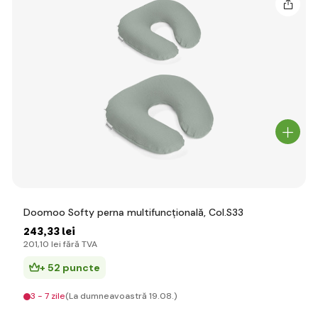
Doomoo Softy perna multifuncțională, Col.S33
243
,33 lei
201
,10 lei
fără TVA
+ 52 puncte
3 - 7 zile
(La dumneavoastră 19.08.)