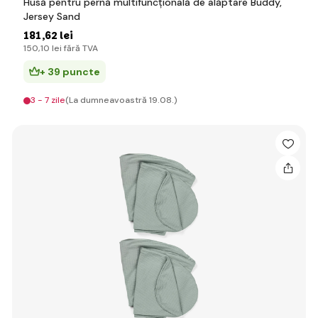
Husă pentru pernă multifuncțională de alăptare Buddy,
Jersey Sand
181
,62 lei
150
,10 lei
fără TVA
+ 39 puncte
3 - 7 zile
(La dumneavoastră 19.08.)