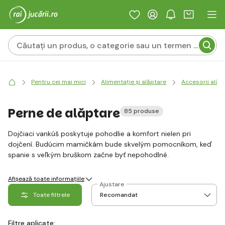
Pentru cei mai mici
Alimentație și alăptare
Accesorii alăp
Perne de alăptare
85 produse
Dojčiaci vankúš poskytuje pohodlie a komfort nielen pri
dojčení. Budúcim mamičkám bude skvelým pomocníkom, keď
spanie s veľkým bruškom začne byť nepohodlné.
Afișează toate informațiile
Ajustare
Toate filtrele
Filtre aplicate: