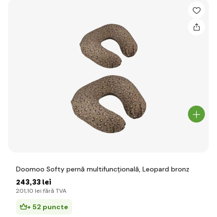
Doomoo Softy pernă multifuncțională, Leopard bronz
243
,33 lei
201
,10 lei
fără TVA
+ 52 puncte