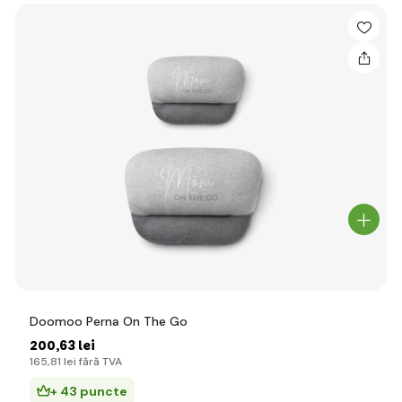
Doomoo Perna On The Go
200
,63 lei
165
,81 lei
fără TVA
+ 43 puncte