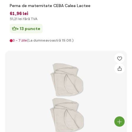
Perna de maternitate CEBA Calea Lactee
61
,96 lei
51
,21 lei
fără TVA
+ 13 puncte
3 - 7 zile
(La dumneavoastră 19.08.)