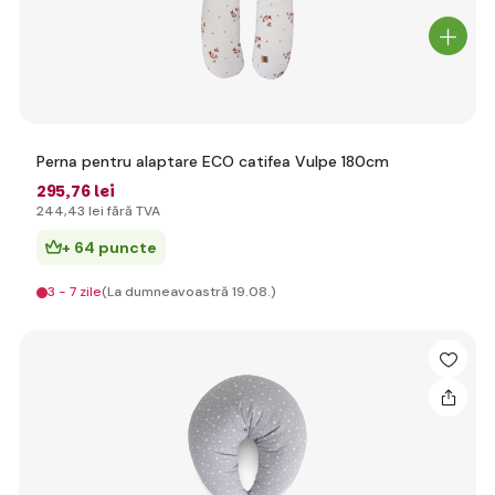
Perna pentru alaptare ECO catifea Vulpe 180cm
295
,76 lei
244
,43 lei
fără TVA
+ 64 puncte
3 - 7 zile
(La dumneavoastră 19.08.)