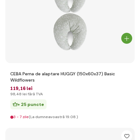
CEBA Perna de alaptare HUGGY (150x60x37) Basic
Wildflowers
119
,16 lei
98
,48 lei
fără TVA
+ 25 puncte
3 - 7 zile
(La dumneavoastră 19.08.)