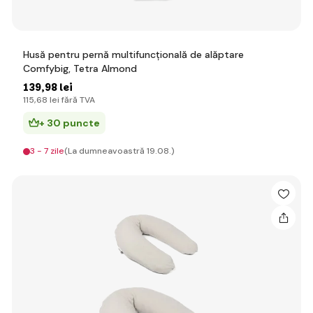
Husă pentru pernă multifuncțională de alăptare
Comfybig, Tetra Almond
139
,98 lei
115
,68 lei
fără TVA
+ 30 puncte
3 - 7 zile
(La dumneavoastră 19.08.)