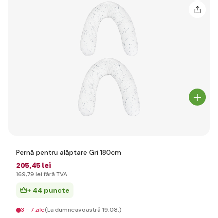
Pernă pentru alăptare Gri 180cm
205
,45 lei
169
,79 lei
fără TVA
+ 44 puncte
3 - 7 zile
(La dumneavoastră 19.08.)