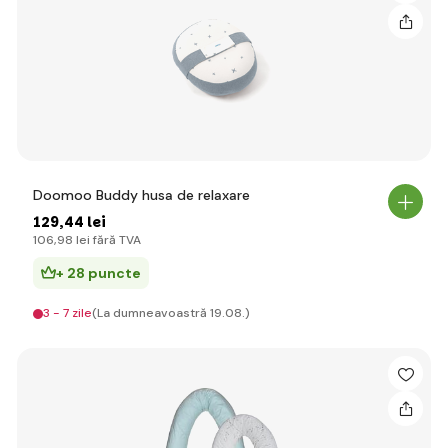
Doomoo Buddy husa de relaxare
129
,44 lei
106
,98 lei
fără TVA
+ 28 puncte
3 - 7 zile
(La dumneavoastră 19.08.)