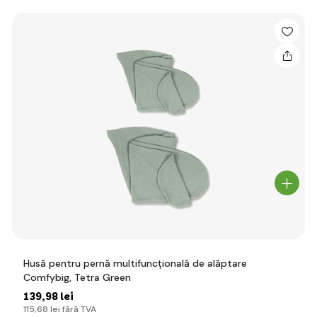
Husă pentru pernă multifuncțională de alăptare
Comfybig, Tetra Green
139
,98 lei
115
,68 lei
fără TVA