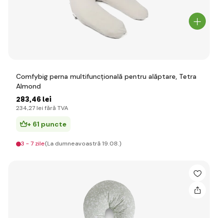
Comfybig perna multifuncțională pentru alăptare, Tetra
Almond
283
,46 lei
234
,27 lei
fără TVA
+ 61 puncte
3 - 7 zile
(La dumneavoastră 19.08.)