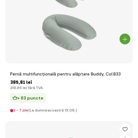
Pernă multifuncțională pentru alăptare Buddy, Col.B33
385
,81 lei
318
,85 lei
fără TVA
+ 83 puncte
3 - 7 zile
(La dumneavoastră 19.08.)