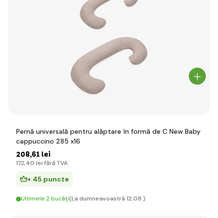
Pernă universală pentru alăptare în formă de C New Baby
cappuccino 285 x16
208
,61 lei
172
,40 lei
fără TVA
+ 45 puncte
Ultimele 2 bucăți
(La dumneavoastră 12.08.)