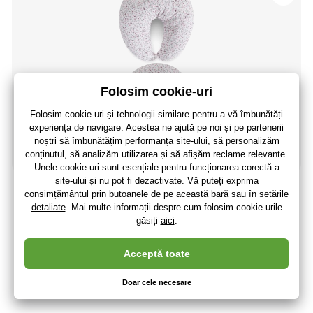
CEBA Perna de alaptare HUGGY (150x60x37) Basic Nu-
ma uita
119
,16 lei
98
,48 lei
fără TVA
+ 25 puncte
3 - 7 zile
(La dumneavoastră 19.08.)