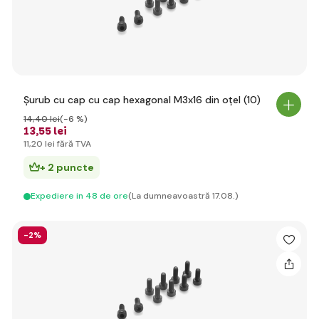
Șurub cu cap cu cap hexagonal M3x16 din oțel (10)
14
,40 lei
(-6 %)
13
,55 lei
11
,20 lei
fără TVA
+ 2 puncte
Expediere in 48 de ore
(La dumneavoastră 17.08.)
-2%