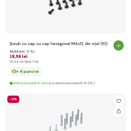
Șurub cu cap cu cap hexagonal M4x12 din oțel (10)
19
,52 lei
(-5 %)
18
,56 lei
15
,34 lei
fără TVA
+ 4 puncte
Ultima bucată în stoc
(La dumneavoastră 13.08.)
-3%