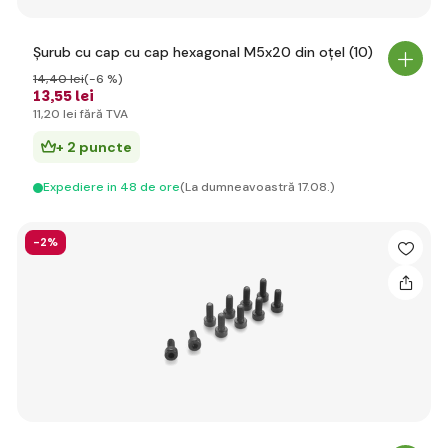
Șurub cu cap cu cap hexagonal M5x20 din oțel (10)
14
,40 lei
(-6 %)
13
,55 lei
11
,20 lei
fără TVA
+ 2 puncte
Expediere in 48 de ore
(La dumneavoastră 17.08.)
-2%