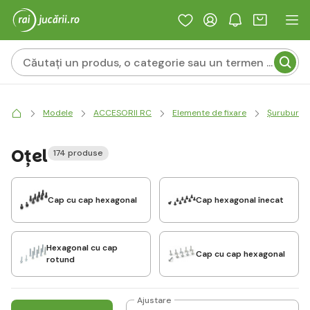
Modele
ACCESORII RC
Elemente de fixare
Șuruburi
Oţel
174 produse
Cap cu cap hexagonal
Cap hexagonal înecat
Hexagonal cu cap
Cap cu cap hexagonal
rotund
Ajustare