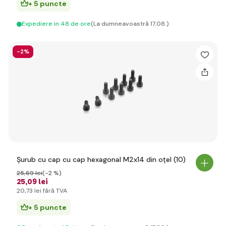
+ 5 puncte
Expediere in 48 de ore
(La dumneavoastră 17.08.)
-2%
Șurub cu cap cu cap hexagonal M2x14 din oțel (10)
25
,69 lei
(-2 %)
25
,09 lei
20
,73 lei
fără TVA
+ 5 puncte