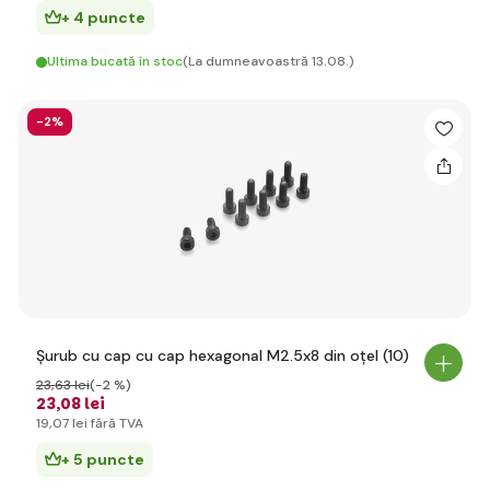
+ 4 puncte
Ultima bucată în stoc
(La dumneavoastră 13.08.)
-2%
Șurub cu cap cu cap hexagonal M2.5x8 din oțel (10)
23
,63 lei
(-2 %)
23
,08 lei
19
,07 lei
fără TVA
+ 5 puncte