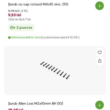
Șurub cu cap rotund M4x10 zinc. (10)
9
,78 lei
(-3 %)
9
,53 lei
7
,88 lei
fără TVA
+ 2 puncte
Ultima bucată în stoc
(La dumneavoastră 13.08.)
Șurub Allen Losi M2x10mm BH (10)