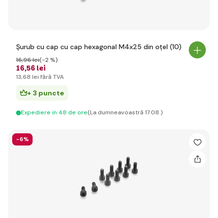
Șurub cu cap cu cap hexagonal M4x25 din oțel (10)
16
,96 lei
(-2 %)
16
,56 lei
13
,68 lei
fără TVA
+ 3 puncte
Expediere in 48 de ore
(La dumneavoastră 17.08.)
-6%