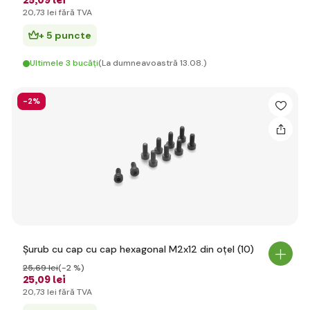
25
,09 lei
20
,73 lei
fără TVA
+ 5 puncte
Ultimele 3 bucăți
(La dumneavoastră 13.08.)
-2%
Șurub cu cap cu cap hexagonal M2x12 din oțel (10)
25
,69 lei
(-2 %)
25
,09 lei
20
,73 lei
fără TVA