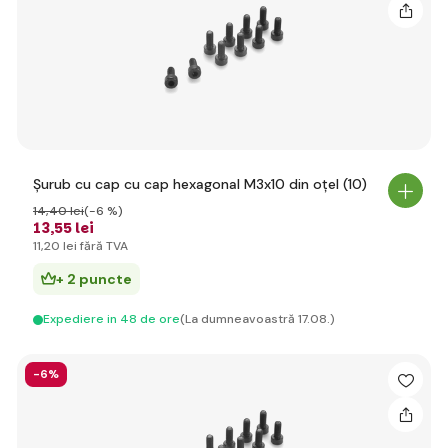
Șurub cu cap cu cap hexagonal M3x10 din oțel (10)
14
,40 lei
(-6 %)
13
,55 lei
11
,20 lei
fără TVA
+ 2 puncte
Expediere in 48 de ore
(La dumneavoastră 17.08.)
-6%