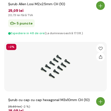
Șurub Allen Losi M2x25mm CH (10)
25
,09 lei
20
,73 lei
fără TVA
+ 5 puncte
Expediere in 48 de ore
(La dumneavoastră 17.08.)
-2%
Șurub cu cap cu cap hexagonal M3x10mm CH (10)
25
,69 lei
(-2 %)
25
,09 lei