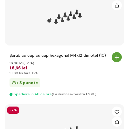
Șurub cu cap cu cap hexagonal M4x12 din oțel (10)
16
,96 lei
(-2 %)
16
,56 lei
13
,68 lei
fără TVA
+ 3 puncte
Expediere in 48 de ore
(La dumneavoastră 17.08.)
-2%