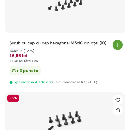
Șurub cu cap cu cap hexagonal M5x16 din oțel (10)
16
,96 lei
(-2 %)
16
,56 lei
13
,68 lei
fără TVA
+ 3 puncte
Expediere in 48 de ore
(La dumneavoastră 17.08.)
-5%