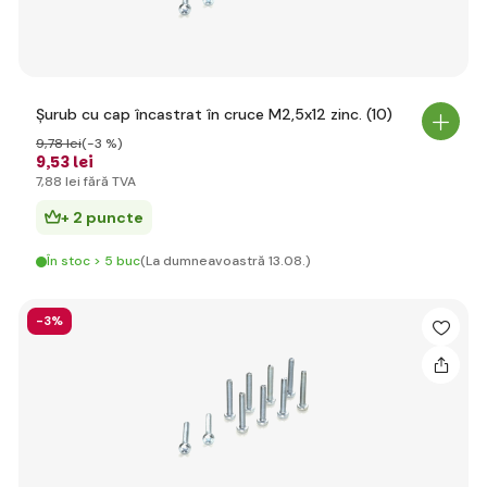
Șurub cu cap încastrat în cruce M2,5x12 zinc. (10)
9
,78 lei
(-3 %)
9
,53 lei
7
,88 lei
fără TVA
+ 2 puncte
În stoc > 5 buc
(La dumneavoastră 13.08.)
-3%