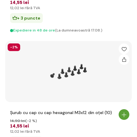
14
,55 lei
12
,02 lei
fără TVA
+ 3 puncte
Expediere in 48 de ore
(La dumneavoastră 17.08.)
-2%
Șurub cu cap cu cap hexagonal M3x12 din oțel (10)
14
,90 lei
(-2 %)
14
,55 lei
12
,02 lei
fără TVA