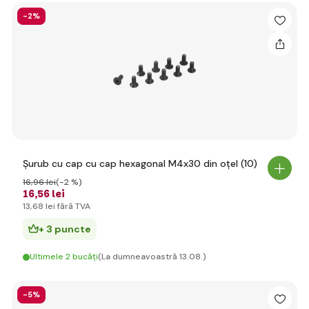
-2%
Șurub cu cap cu cap hexagonal M4x30 din oțel (10)
16
,96 lei
(-2 %)
16
,56 lei
13
,68 lei
fără TVA
+ 3 puncte
Ultimele 2 bucăți
(La dumneavoastră 13.08.)
-5%