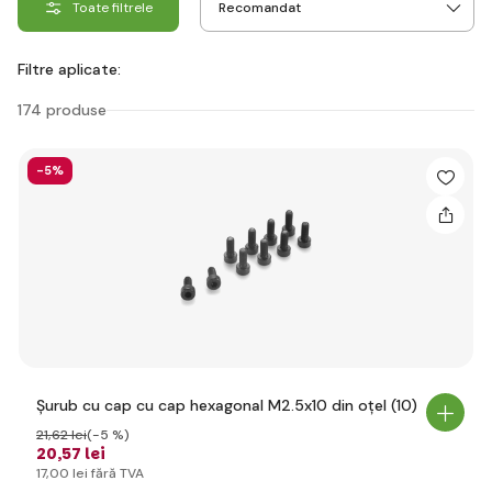
Toate filtrele
Filtre aplicate:
174 produse
-5%
Șurub cu cap cu cap hexagonal M2.5x10 din oțel (10)
21
,62 lei
(-5 %)
20
,57 lei
17
,00 lei
fără TVA