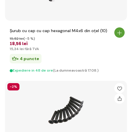
Șurub cu cap cu cap hexagonal M4x6 din oțel (10)
19
,52 lei
(-5 %)
18
,56 lei
15
,34 lei
fără TVA
+ 4 puncte
Expediere in 48 de ore
(La dumneavoastră 17.08.)
-2%