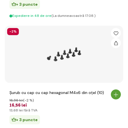
+ 3 puncte
Expediere in 48 de ore
(La dumneavoastră 17.08.)
-2%
Șurub cu cap cu cap hexagonal M4x6 din oțel (10)
16
,96 lei
(-2 %)
16
,56 lei
13
,68 lei
fără TVA
+ 3 puncte