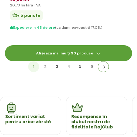
20
,73 lei
fără TVA
+ 5 puncte
Expediere in 48 de ore
(La dumneavoastră 17.08.)
Afișează mai mulți 30 produse
1
2
3
4
5
6
Sortiment variat
Recompense în
pentru orice vârstă
clubul nostru de
fidelitate RajClub