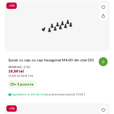
-2%
Șurub cu cap cu cap hexagonal M4x10 din oțel (10)
16
,96 lei
(-2 %)
16
,56 lei
13
,68 lei
fără TVA
+ 3 puncte
Expediere in 48 de ore
(La dumneavoastră 17.08.)
-2%