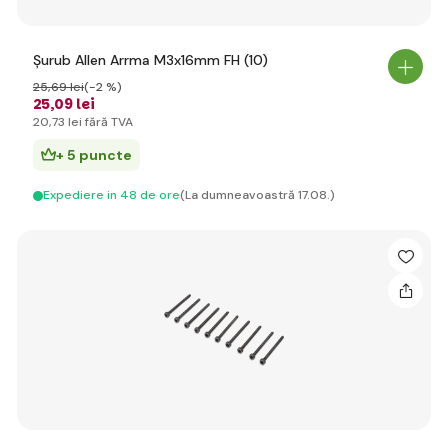
Șurub Allen Arrma M3x16mm FH (10)
25
,69 lei
(-2 %)
25
,09 lei
20
,73 lei
fără TVA
+ 5 puncte
Expediere in 48 de ore
(La dumneavoastră 17.08.)