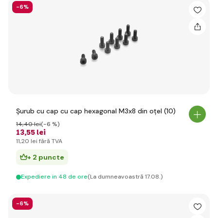
-6%
Șurub cu cap cu cap hexagonal M3x8 din oțel (10)
14
,40 lei
(-6 %)
13
,55 lei
11
,20 lei
fără TVA
+ 2 puncte
Expediere in 48 de ore
(La dumneavoastră 17.08.)
-6%