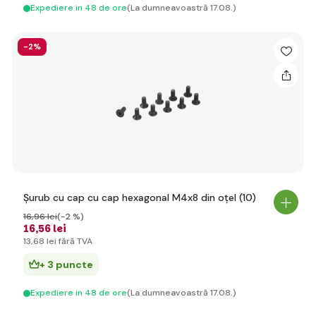
Expediere in 48 de ore
(La dumneavoastră 17.08.)
-2%
Șurub cu cap cu cap hexagonal M4x8 din oțel (10)
16
,96 lei
(-2 %)
16
,56 lei
13
,68 lei
fără TVA
+ 3 puncte
Expediere in 48 de ore
(La dumneavoastră 17.08.)