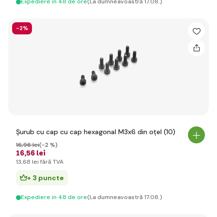
Expediere in 48 de ore
(La dumneavoastră 17.08.)
-2%
Șurub cu cap cu cap hexagonal M3x6 din oțel (10)
16
,96 lei
(-2 %)
16
,56 lei
13
,68 lei
fără TVA
+ 3 puncte
Expediere in 48 de ore
(La dumneavoastră 17.08.)