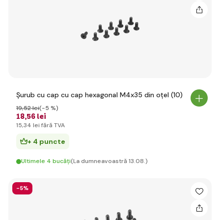
Șurub cu cap cu cap hexagonal M4x35 din oțel (10)
19
,52 lei
(-5 %)
18
,56 lei
15
,34 lei
fără TVA
+ 4 puncte
Ultimele 4 bucăți
(La dumneavoastră 13.08.)
-5%