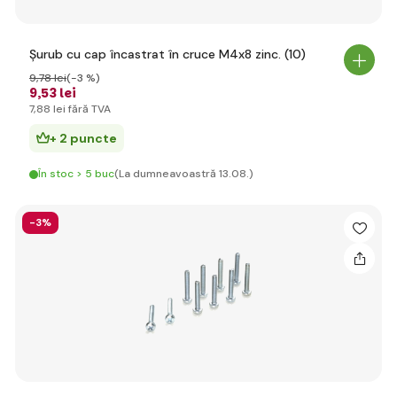
Șurub cu cap încastrat în cruce M4x8 zinc. (10)
9
,78 lei
(-3 %)
9
,53 lei
7
,88 lei
fără TVA
+ 2 puncte
În stoc > 5 buc
(La dumneavoastră 13.08.)
-3%