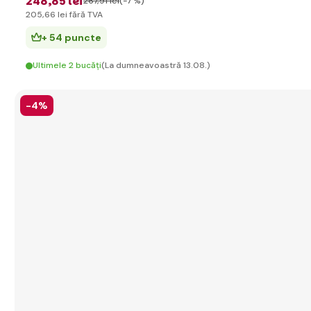
248
,85 lei
267
,91 lei
(-7 %)
205
,66 lei
fără TVA
+ 54 puncte
Ultimele 2 bucăți
(La dumneavoastră 13.08.)
-4%