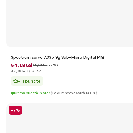
Spectrum servo A335 9g Sub-Micro Digital MG
54
,18 lei
58
,10 lei
(-7 %)
44
,78 lei
fără TVA
+ 11 puncte
Ultima bucată în stoc
(La dumneavoastră 13.08.)
-7%