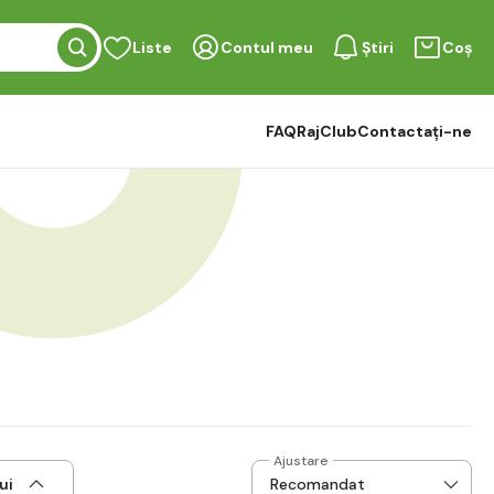
Liste
Contul meu
Știri
Coș
FAQ
RajClub
Contactați-ne
Ajustare
ui