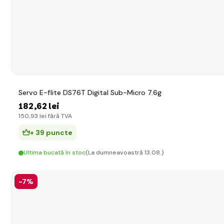
Servo E-flite DS76T Digital Sub-Micro 7.6g
182
,62 lei
150
,93 lei
fără TVA
+ 39 puncte
Ultima bucată în stoc
(La dumneavoastră 13.08.)
-7%