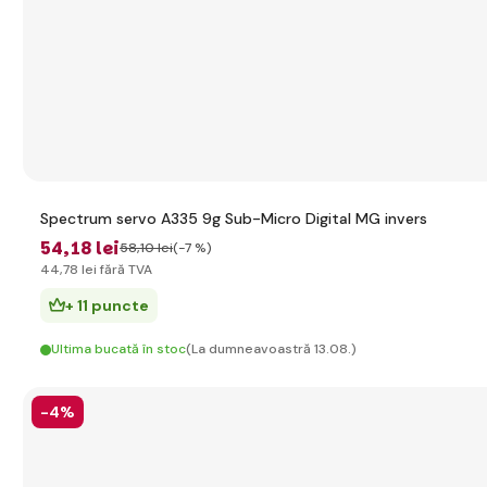
Spectrum servo A335 9g Sub-Micro Digital MG invers
54
,18 lei
58
,10 lei
(-7 %)
44
,78 lei
fără TVA
+ 11 puncte
Ultima bucată în stoc
(La dumneavoastră 13.08.)
-4%