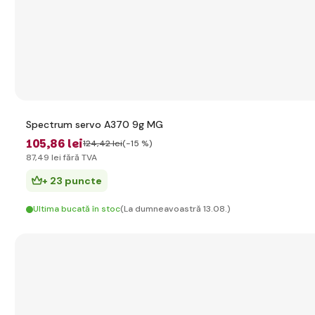
Spectrum servo A370 9g MG
105
,86 lei
124
,42 lei
(-15 %)
87
,49 lei
fără TVA
+ 23 puncte
Ultima bucată în stoc
(La dumneavoastră 13.08.)