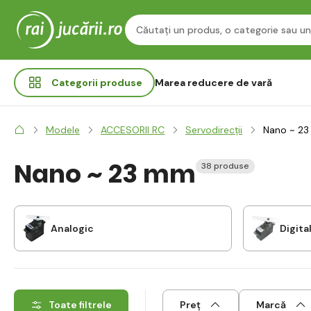
Categorii
produse
Marea reducere de vară
Modele
ACCESORII RC
Servodirecții
Nano ~ 2
Nano ~ 23 mm
38 produse
Analogic
Digita
Toate filtrele
Preț
Marcă