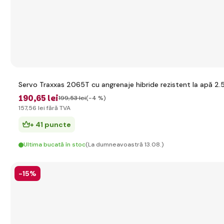
Servo Traxxas 2065T cu angrenaje hibride rezistent la apă 2
190
,65 lei
199
,53 lei
(-4 %)
157
,56 lei
fără TVA
+ 41 puncte
Ultima bucată în stoc
(La dumneavoastră 13.08.)
-15%