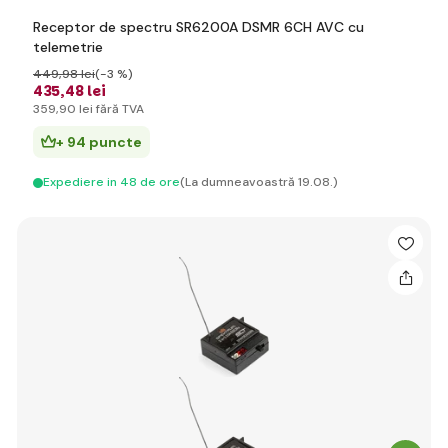
Receptor de spectru SR6200A DSMR 6CH AVC cu
telemetrie
449
,98 lei
(-3 %)
435
,48 lei
359
,90 lei
fără TVA
+ 94 puncte
Expediere in 48 de ore
(La dumneavoastră 19.08.)