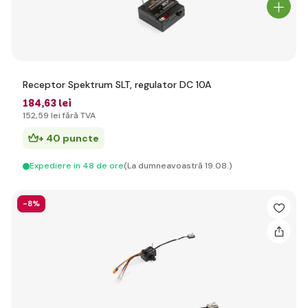
Receptor Spektrum SLT, regulator DC 10A
184
,63 lei
152
,59 lei
fără TVA
+ 40 puncte
Expediere in 48 de ore
(La dumneavoastră 19.08.)
-8%