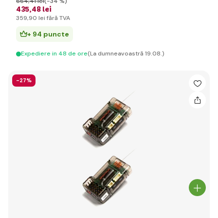
664
,41 lei
(-34 %)
435
,48 lei
359
,90 lei
fără TVA
+ 94 puncte
Expediere in 48 de ore
(La dumneavoastră 19.08.)
-27%