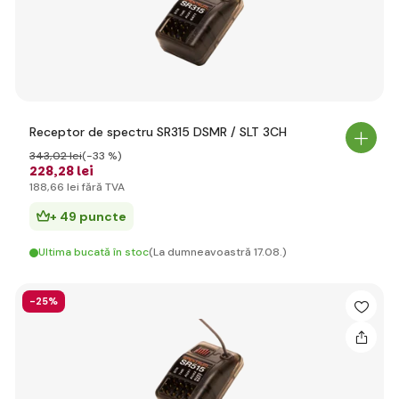
Receptor de spectru SR315 DSMR / SLT 3CH
343
,02 lei
(-33 %)
228
,28 lei
188
,66 lei
fără TVA
+ 49 puncte
Ultima bucată în stoc
(La dumneavoastră 17.08.)
-25%