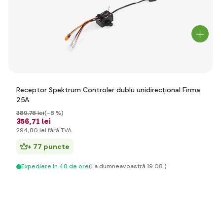
Receptor Spektrum Controler dublu unidirecțional Firma
25A
389
,78 lei
(-8 %)
356
,71 lei
294
,80 lei
fără TVA
+ 77 puncte
Expediere in 48 de ore
(La dumneavoastră 19.08.)