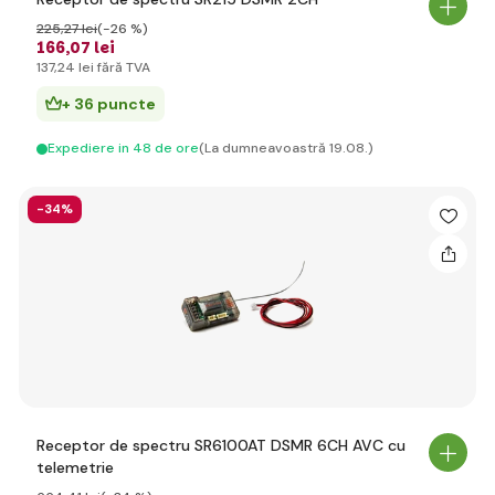
225
,27 lei
(-26 %)
166
,07 lei
137
,24 lei
fără TVA
+ 36 puncte
Expediere in 48 de ore
(La dumneavoastră 19.08.)
-34%
Receptor de spectru SR6100AT DSMR 6CH AVC cu
telemetrie