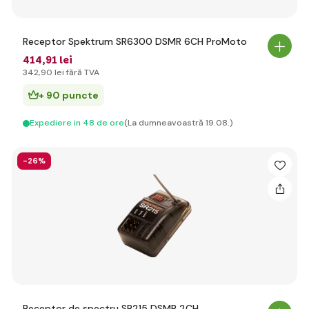
Receptor Spektrum SR6300 DSMR 6CH ProMoto
414
,91 lei
342
,90 lei
fără TVA
+ 90 puncte
Expediere in 48 de ore
(La dumneavoastră 19.08.)
-26%
Receptor de spectru SR215 DSMR 2CH