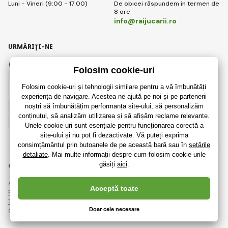
Luni - Vineri (9:00 - 17:00)
De obicei răspundem în termen de
8 ore
info@raijucarii.ro
URMĂRIȚI-NE
Facebook
Instagram
Romanian
© 2018 - 2026 RaiJucării.ro, Toate drepturile rezervate
Această pagină este protejată prin reCAPTCHA și se aplică
Regulile de protecție a datelor personale
companiile Google și ale lor
Termeni și condiții
.
Crearea de magazine online eficiente de la
RIESENIA