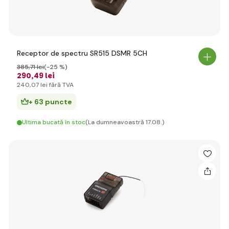
Receptor de spectru SR515 DSMR 5CH
385
,71 lei
(-25 %)
290
,49 lei
240
,07 lei
fără TVA
+ 63 puncte
Ultima bucată în stoc
(La dumneavoastră 17.08.)