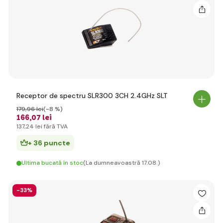
Receptor de spectru SLR300 3CH 2.4GHz SLT
179
,96 lei
(-8 %)
166
,07 lei
137
,24 lei
fără TVA
+ 36 puncte
Ultima bucată în stoc
(La dumneavoastră 17.08.)
-33%