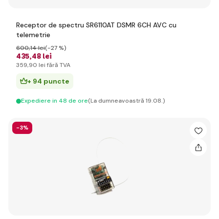
Receptor de spectru SR6110AT DSMR 6CH AVC cu
telemetrie
600
,14 lei
(-27 %)
435
,48 lei
359
,90 lei
fără TVA
+ 94 puncte
Expediere in 48 de ore
(La dumneavoastră 19.08.)
-3%