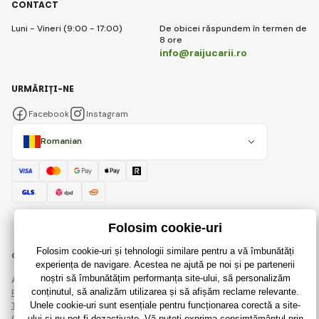
CONTACT
Luni - Vineri (9:00 - 17:00)
De obicei răspundem în termen de
8 ore
info@raijucarii.ro
URMĂRIȚI-NE
Facebook
Instagram
Romanian
© 2018 - 2026 RaiJucării.ro, Toate drepturile rezervate
Această pagină este protejată prin reCAPTCHA și se aplică
Regulile de protecție a datelor personale
companiile Google și ale lor
Termeni și condiții
.
Crearea de magazine online eficiente de la
RIESENIA