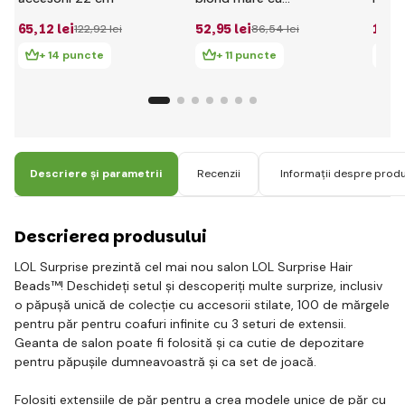
accesorii
acces
65
,12 lei
52
,95 lei
199
,
122
,92 lei
86
,54 lei
cuti
+ 14 puncte
+ 11 puncte
+
Descriere și parametrii
Recenzii
Informații despre prod
Descrierea produsului
LOL Surprise prezintă cel mai nou salon LOL Surprise Hair
Beads™! Deschideți setul și descoperiți multe surprize, inclusiv
o păpușă unică de colecție cu accesorii stilate, 100 de mărgele
pentru păr pentru coafuri infinite cu 3 seturi de extensii.
Geanta de salon poate fi folosită și ca cutie de depozitare
pentru păpușile dumneavoastră și ca set de joacă.
Folosiți extensiile de păr pentru a crea modele unice de păr cu