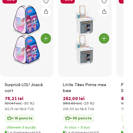
Surpriză LOL! Joacă
Little Tikes Prima mea
Pe! Pe
cort
baie
Surpri
elegan
75
,21 lei
262
,00 lei
84
,79
-Gian
107
,47 lei
(-30 %)
350
,69 lei
(-25 %)
133
,20 
62
,15 lei
fără TVA
216
,53 lei
fără TVA
70
,07 l
+ 16 puncte
+ 56 puncte
+ 
Ultimele 3 bucăți
În stoc > 5 buc
În st
(La dumneavoastră
(La dumneavoastră
(La d