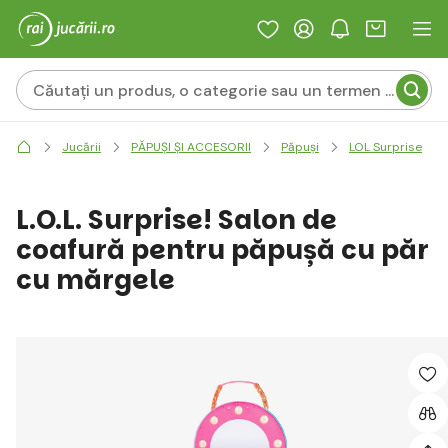
Jucării
PĂPUȘI ȘI ACCESORII
Păpuși
LOL Surprise
L.O.L. Surprise! Salon de
coafură pentru păpușă cu păr
cu mărgele