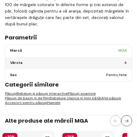
100 de mărgele colorate în diferite forme și trei extensii de
păr, folosiți oglinda pentru a vă aranja, depozitați mărgelele în
sertărașele drăguțe care fac parte din set, decorați salonul
după bunul plac.
Parametrii
Marcă
MGA
Vârsta
4
Sex
Pentru fete
Categorii similare
Păpuși
Bebeluși și păpuși interactive
Păpuși spaniole
Păpuși de basm și de film
Bebelușe clasice și mini bătăi
Alte păpuși
Accesorii pentru păpuși
Hainele
Alte produse ale mărcii MGA
-30%
-25%
-36%