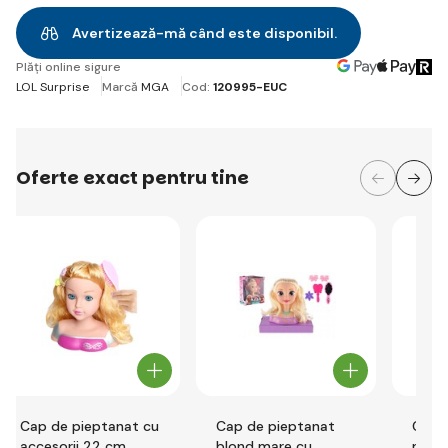
Avertizează-mă când este disponibil.
Plăți online sigure
LOL Surprise
Marcă
MGA
Cod:
120995-EUC
Oferte exact pentru tine
Cap de pieptanat cu
Cap de pieptanat
Cap 
accesorii 22 cm
blond mare cu
mare