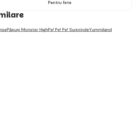
Pentru fete
imilare
rise
Păpuși Monster High
Pe! Pe! Pe! Surprinde
Yummiland