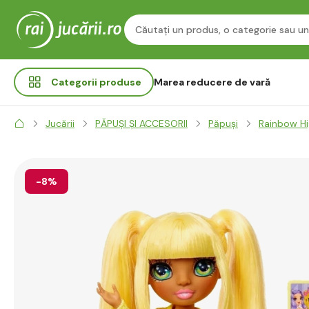
Categorii
produse
Marea reducere de vară
Jucării
PĂPUȘI ȘI ACCESORII
Păpuși
Rainbow H
-8%