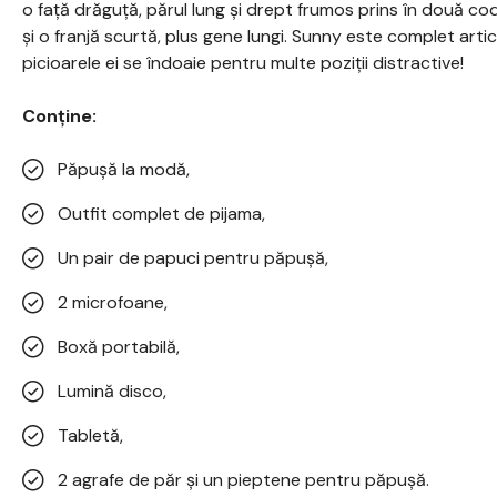
o față drăguță, părul lung și drept frumos prins în două co
și o franjă scurtă, plus gene lungi. Sunny este complet articu
picioarele ei se îndoaie pentru multe poziții distractive!
Conține:
Păpușă la modă,
Outfit complet de pijama,
Un pair de papuci pentru păpușă,
2 microfoane,
Boxă portabilă,
Lumină disco,
Tabletă,
2 agrafe de păr și un pieptene pentru păpușă.