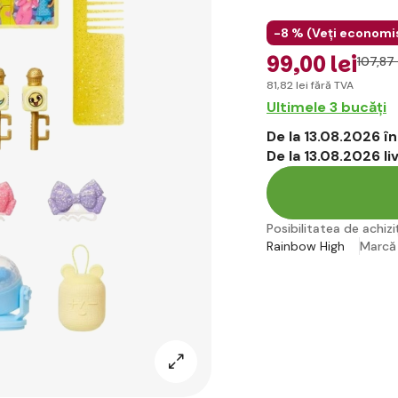
-8 % (
Veți economi
99
,00 lei
107
,87 
81
,82 lei
fără TVA
Ultimele 3 bucăți
De la 13.08.2026 
De la 13.08.2026 l
Posibilitatea de achiziț
Rainbow High
Marc