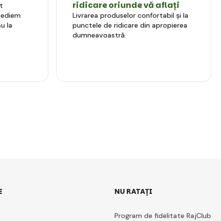
ridicare oriunde vă aflați
t
xpediem
Livrarea produselor confortabil și la
u la
punctele de ridicare din apropierea
dumneavoastră.
E
NU RATAȚI
Program de fidelitate RajClub