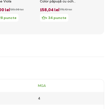
ne Viola
Color păpușă cu ochi
Color păpuș
violeți
căprui
00 lei
158
,04 lei
159
,00 lei
139
,98 lei
175
,10 lei
28 puncte
+ 34 puncte
+ 34 pu
MGA
4