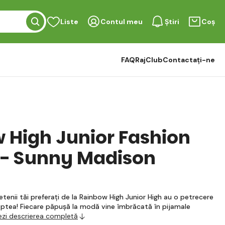
Liste
Contul meu
Știri
Coș
FAQ
RajClub
Contactați-ne
 High Junior Fashion
- Sunny Madison
etenii tăi preferați de la Rainbow High Junior High au o petrecere
ptea! Fiecare păpușă la modă vine îmbrăcată în pijamale
ezi descrierea completă