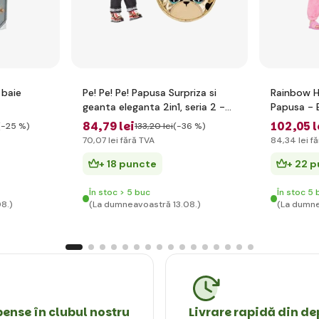
 baie
Pe! Pe! Pe! Papusa Surpriza si
Rainbow H
geanta eleganta 2in1, seria 2 -
Papusa - B
Gianni Wilde
84
,79 lei
102
,05 l
(-25 %)
133
,20 lei
(-36 %)
70
,07 lei
fără TVA
84
,34 lei
fă
+ 18 puncte
+ 22 
În stoc > 5 buc
În stoc 5 
8.)
(La dumneavoastră 13.08.)
(La dumne
nse în clubul nostru
Livrare rapidă din de