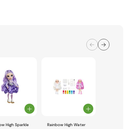
ow High Sparkle
Rainbow High Water
Rainbow Hi