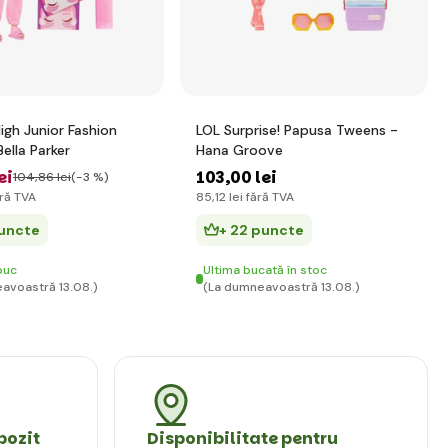
igh Junior Fashion
LOL Surprise! Papusa Tweens -
ella Parker
Hana Groove
ei
103
,00 lei
104
,86 lei
(-3 %)
ră TVA
85
,12 lei
fără TVA
puncte
+ 22 puncte
buc
Ultima bucată în stoc
avoastră 13.08.)
(La dumneavoastră 13.08.)
pozit
Disponibilitate pentru