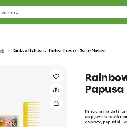
Rainbow High Junior Fashion Papusa - Sunny Madison
igh
Rainbow
Papusa 
Pentru prima dată, pri
de pijamale toată noa
colorate, papuci și…
V