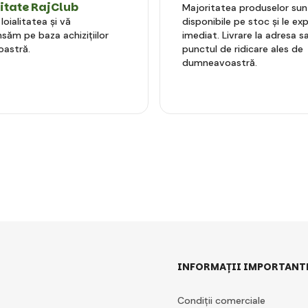
litate RajClub
Majoritatea produselor sun
oialitatea și vă
disponibile pe stoc și le e
ăm pe baza achizițiilor
imediat. Livrare la adresa sa
astră.
punctul de ridicare ales de
dumneavoastră.
INFORMAȚII IMPORTANT
Condiții comerciale