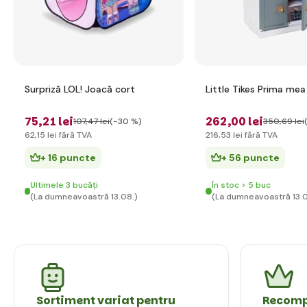
Surpriză LOL! Joacă cort
Little Tikes Prima mea
75
,21 lei
262
,00 lei
107
,47 lei
(-30 %)
350
,69 lei
62
,15 lei
fără TVA
216
,53 lei
fără TVA
+ 16 puncte
+ 56 puncte
Ultimele 3 bucăți
În stoc > 5 buc
(La dumneavoastră 13.08.)
(La dumneavoastră 13.0
Sortiment variat pentru
Recompe