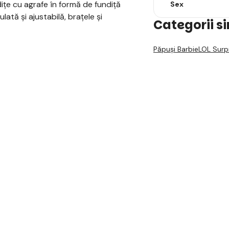
dițe cu agrafe în formă de fundiță
Sex
lată și ajustabilă, brațele și
Categorii s
Păpuși Barbie
LOL Surp