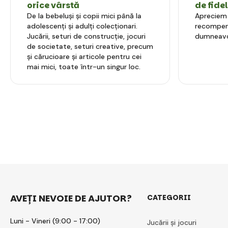
orice vârstă
de fide
De la bebeluși și copii mici până la
Apreciem l
adolescenți și adulți colecționari.
recompens
Jucării, seturi de construcție, jocuri
dumneavo
de societate, seturi creative, precum
și cărucioare și articole pentru cei
mai mici, toate într-un singur loc.
AVEȚI NEVOIE DE AJUTOR?
CATEGORII
Luni - Vineri (9:00 - 17:00)
Jucării și jocuri