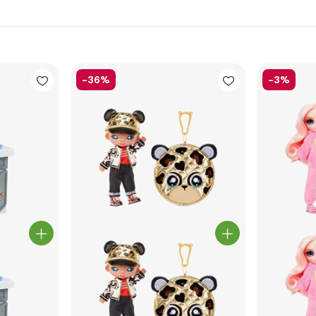
-36%
-3%