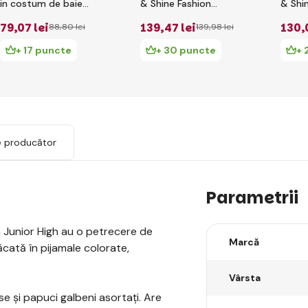
in costum de baie
& Shine Fashion
& Shi
Papusa - Sunny
păpușă
79
,07 lei
139
,47 lei
130
,
88
,80 lei
139
,98 lei
Madison
+ 17 puncte
+ 30 puncte
+ 
e producător
Parametrii
gh Junior High au o petrecere de
Marcă
cată în pijamale colorate,
Vârsta
e și papuci galbeni asortați. Are