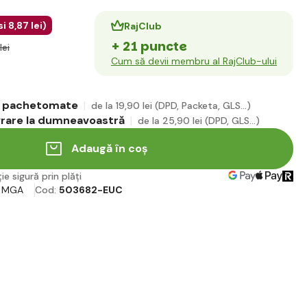
si
8
,87 lei
)
RajClub
+ 21 puncte
lei
Cum să devii membru al RajClub-ului
în pachetomate
de la 19
,90 lei
(DPD, Packeta, GLS...)
ivrare la dumneavoastră
de la 25
,90 lei
(DPD, GLS...)
Adaugă în coș
ie sigură prin plăți
ă
MGA
Cod:
503682-EUC