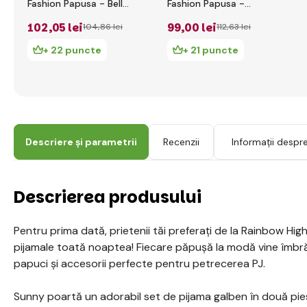
Fashion Papusa - Bella
Fashion Papusa -
Parker
Violet Willow
102
,05 lei
99
,00 lei
104
,86 lei
112
,63 lei
+ 22 puncte
+ 21 puncte
Descriere și parametrii
Recenzii
Informații despr
Descrierea produsului
Pentru prima dată, prietenii tăi preferați de la Rainbow Hi
pijamale toată noaptea! Fiecare păpușă la modă vine îmbră
papuci și accesorii perfecte pentru petrecerea PJ.
Sunny poartă un adorabil set de pijama galben în două pies