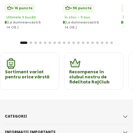
+ 16 puncte
+ 56 puncte
+ 
Ultimele 3 bucăți
În stoc > 5 buc
În st
(La dumneavoastră
(La dumneavoastră
(La d
14.08.)
14.08.)
14.08
Sortiment variat
Recompense în
pentru orice vârstă
clubul nostru de
fidelitate RajClub
CATEGORII
INFORMAȚII IMPORTANTE