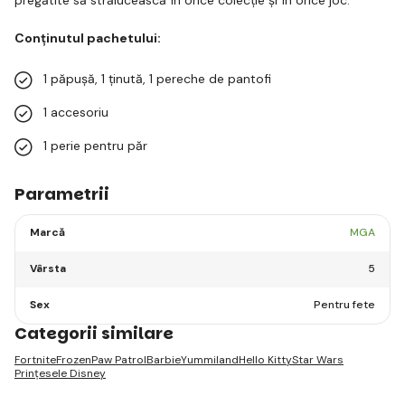
Conținutul pachetului:
1 păpușă, 1 ținută, 1 pereche de pantofi
1 accesoriu
1 perie pentru păr
Parametrii
Marcă
MGA
Vârsta
5
Sex
Pentru fete
Categorii similare
Fortnite
Frozen
Paw Patrol
Barbie
Yummiland
Hello Kitty
Star Wars
Prințesele Disney