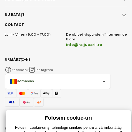
NU RATAȚI
CONTACT
Luni - Vineri (9:00 - 17:00)
De obicei răspundem în termen de
8 ore
info@raijucarii.ro
URMĂRIȚI-NE
Facebook
Instagram
Romanian
© 2018 - 2026 RaiJucării.ro, Toate drepturile rezervate