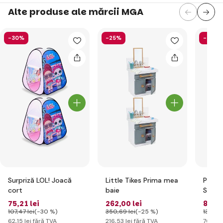
Alte produse ale mărcii MGA
-30%
-25%
-36%
Surpriză LOL! Joacă
Little Tikes Prima mea
Pe! Pe
cort
baie
Surpri
elegan
75
,21 lei
262
,00 lei
84
,79
-Gian
107
,47 lei
(-30 %)
350
,69 lei
(-25 %)
133
,20 
62
,15 lei
fără TVA
216
,53 lei
fără TVA
70
,07 l