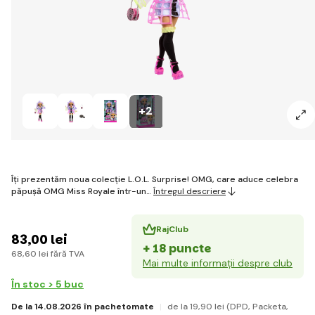
+2
Îți prezentăm noua colecție L.O.L. Surprise! OMG, care aduce celebra
păpușă OMG Miss Royale într-un…
Întregul descriere
RajClub
83
,00 lei
+ 18 puncte
68
,60 lei
fără TVA
Mai multe informații despre club
În stoc > 5 buc
De la 14.08.2026 în pachetomate
de la 19
,90 lei
(DPD, Packeta,