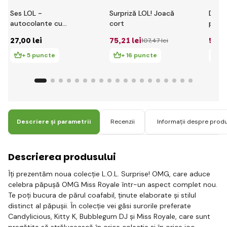
Ses LOL -
Surpriză LOL! Joacă
Dino 
autocolante cu
cort
pentr
sclipici
614G
27
,00 lei
75
,21 lei
589
,
107
,47 lei
+ 5 puncte
+ 16 puncte
+ 
Descriere și parametrii
Recenzii
Informații despre prod
Descrierea produsului
Îți prezentăm noua colecție L.O.L. Surprise! OMG, care aduce
celebra păpușă OMG Miss Royale într-un aspect complet nou.
Te poți bucura de părul coafabil, ținute elaborate și stilul
distinct al păpușii. În colecție vei găsi surorile preferate
Candylicious, Kitty K, Bubblegum DJ și Miss Royale, care sunt
pregătite să strălucească în orice colecție și în orice joc.