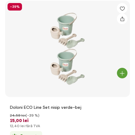
-39%
Doloni ECO Line Set nisip verde-bej
24
,58 lei
(-39 %)
15
,00 lei
12
,40 lei
fără TVA