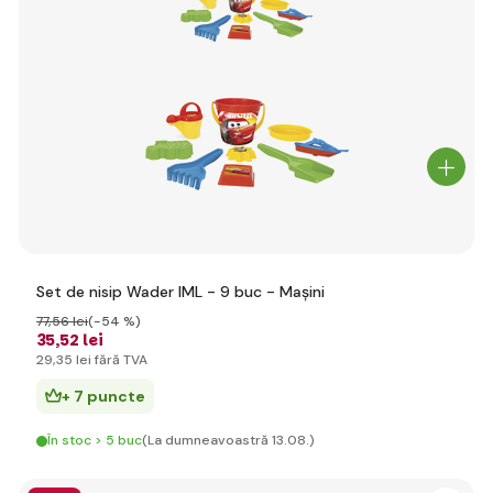
Set de nisip Wader IML - 9 buc - Mașini
77
,56 lei
(-54 %)
35
,52 lei
29
,35 lei
fără TVA
+ 7 puncte
În stoc > 5 buc
(La dumneavoastră 13.08.)