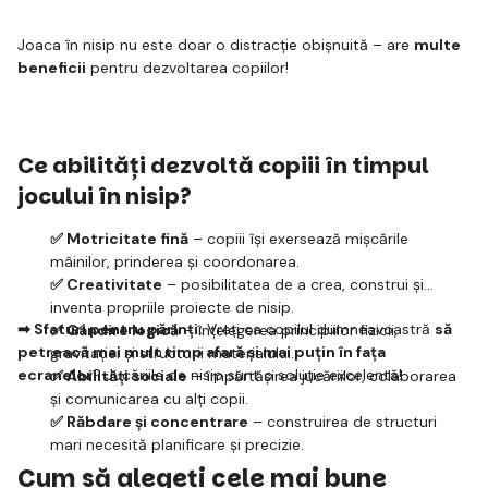
Joaca în nisip nu este doar o distracție obișnuită – are
multe
beneficii
pentru dezvoltarea copiilor!
Ce abilități dezvoltă copiii în timpul
jocului în nisip?
✅ Motricitate fină
– copiii își exersează mișcările
mâinilor, prinderea și coordonarea.
✅ Creativitate
– posibilitatea de a crea, construi și
inventa propriile proiecte de nisip.
➡ Sfaturi pentru părinți:
Vreți ca copilul dumneavoastră
să
✅ Gândire logică
– înțelegerea principiilor fizicii,
petreacă mai mult timp afară și mai puțin în fața
gravitației și structurii materialului.
ecranelor
? Jucăriile de nisip sunt o soluție excelentă!
✅ Abilități sociale
– împărtășirea jucăriilor, colaborarea
și comunicarea cu alți copii.
✅ Răbdare și concentrare
– construirea de structuri
mari necesită planificare și precizie.
Cum să alegeți cele mai bune