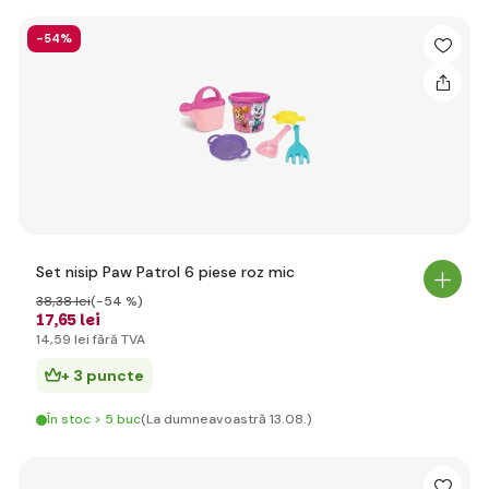
-54%
Set nisip Paw Patrol 6 piese roz mic
38
,38 lei
(-54 %)
17
,65 lei
14
,59 lei
fără TVA
+ 3 puncte
În stoc > 5 buc
(La dumneavoastră 13.08.)