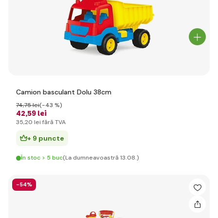
Camion basculant Dolu 38cm
74
,75 lei
(-43 %)
42
,59 lei
35
,20 lei
fără TVA
+ 9 puncte
În stoc > 5 buc
(La dumneavoastră 13.08.)
-54%