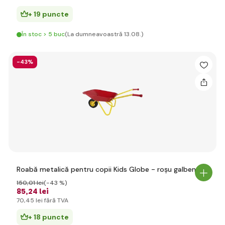
+ 19 puncte
În stoc > 5 buc
(La dumneavoastră 13.08.)
-43%
Roabă metalică pentru copii Kids Globe - roșu galben
150
,01 lei
(-43 %)
85
,24 lei
70
,45 lei
fără TVA
+ 18 puncte