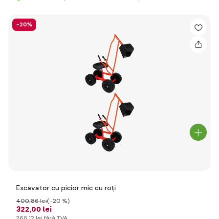
-20%
Excavator cu picior mic cu roți
400
,86 lei
(-20 %)
322
,00 lei
266
,12 lei
fără TVA