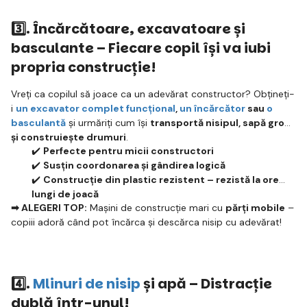
3️⃣.
Încărcătoare, excavatoare și
basculante – Fiecare copil își va iubi
propria construcție!
Vreți ca copilul să joace ca un adevărat constructor? Obțineți-
i
un excavator complet funcțional
,
un încărcător
sau
o
basculantă
și urmăriți cum își
transportă nisipul, sapă gropi
și construiește drumuri
.
✔️
Perfecte pentru micii constructori
✔️
Susțin coordonarea și gândirea logică
✔️
Construcție din plastic rezistent – rezistă la ore
lungi de joacă
➡ ALEGERI TOP:
Mașini de construcție mari cu
părți mobile
–
copiii adoră când pot încărca și descărca nisip cu adevărat!
4️⃣.
Mlinuri de nisip
și apă – Distracție
dublă într-unul!