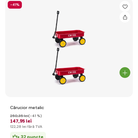
-41%
Cărucior metalic
250
,35 lei
(-41 %)
147
,95 lei
122
,28 lei
fără TVA
+ 32 puncte