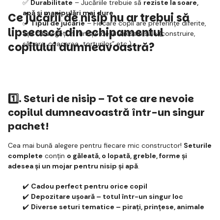
✅
Durabilitate
– Jucăriile trebuie să
reziste la soare,
apă și manipulări mai dure
.
Ce jucării de nisip nu ar trebui să
✅
Tipul de jucărie
– Fiecare copil are preferințe diferite,
lipsească din echipamentul
așa că alegeți în funcție de interesele sale (construire,
săpare, coacerea „torturilor” etc.).
copilului dumneavoastră?
1️⃣.
Seturi de nisip – Tot ce are nevoie
copilul dumneavoastră într-un singur
pachet!
Cea mai bună alegere pentru fiecare mic constructor!
Seturile
complete
conțin
o găleată, o lopată, greble, forme și
adesea și un mojar pentru nisip și apă
.
✔️
Cadou perfect pentru orice copil
✔️
Depozitare ușoară – totul într-un singur loc
✔️
Diverse seturi tematice – pirați, prințese, animale