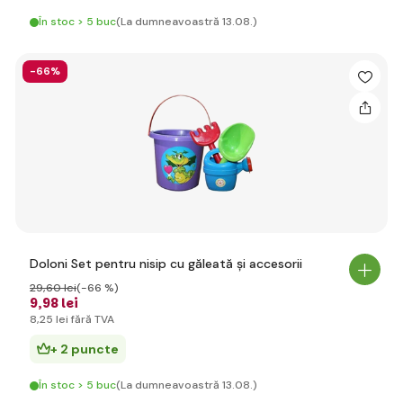
În stoc > 5 buc
(La dumneavoastră 13.08.)
-66%
Doloni Set pentru nisip cu găleată și accesorii
29
,60 lei
(-66 %)
9
,98 lei
8
,25 lei
fără TVA
+ 2 puncte
În stoc > 5 buc
(La dumneavoastră 13.08.)