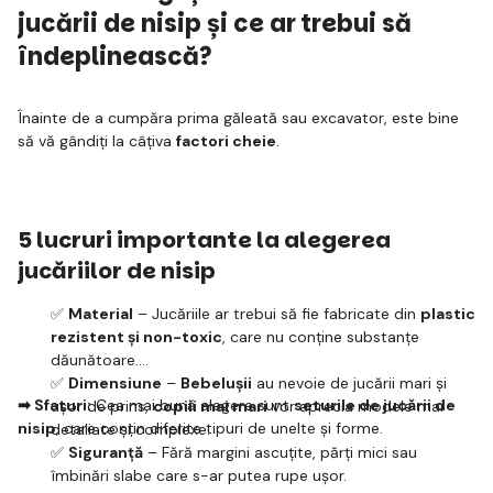
jucării de nisip și ce ar trebui să
îndeplinească?
Înainte de a cumpăra prima găleată sau excavator, este bine
să vă gândiți la câțiva
factori cheie
.
5 lucruri importante la alegerea
jucăriilor de nisip
✅
Material
– Jucăriile ar trebui să fie fabricate din
plastic
rezistent și non-toxic
, care nu conține substanțe
dăunătoare.
✅
Dimensiune
–
Bebelușii
au nevoie de jucării mari și
➡ Sfaturi:
Cea mai bună alegere sunt
seturile de jucării de
ușor de prins,
copiii mai mari
vor aprecia modele mai
nisip
, care conțin diferite tipuri de unelte și forme.
detaliate și complexe.
✅
Siguranță
– Fără margini ascuțite, părți mici sau
îmbinări slabe care s-ar putea rupe ușor.