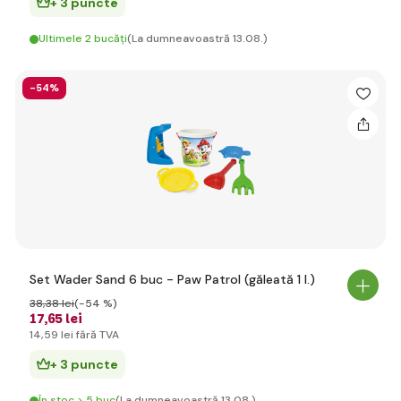
+ 3 puncte
Ultimele 2 bucăți
(La dumneavoastră 13.08.)
-54%
Set Wader Sand 6 buc - Paw Patrol (găleată 1 l.)
38
,38 lei
(-54 %)
17
,65 lei
14
,59 lei
fără TVA
+ 3 puncte
În stoc > 5 buc
(La dumneavoastră 13.08.)