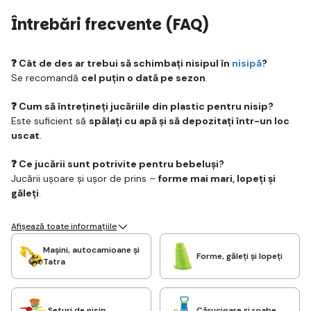
Întrebări frecvente (FAQ)
❓ Cât de des ar trebui să schimbați nisipul în
nisipă
?
Se recomandă
cel puțin o dată pe sezon
.
❓ Cum să întrețineți jucăriile din plastic pentru nisip?
Este suficient să
spălați cu apă și să depozitați într-un loc
uscat
.
❓ Ce jucării sunt potrivite pentru bebeluși?
Jucării ușoare și ușor de prins –
forme mai mari, lopeți și
găleți
.
Afișează toate informațiile
Mașini, autocamioane și
Forme, găleți și lopeți
Tatra
Seturi de nisip
Cărucioare și roabe