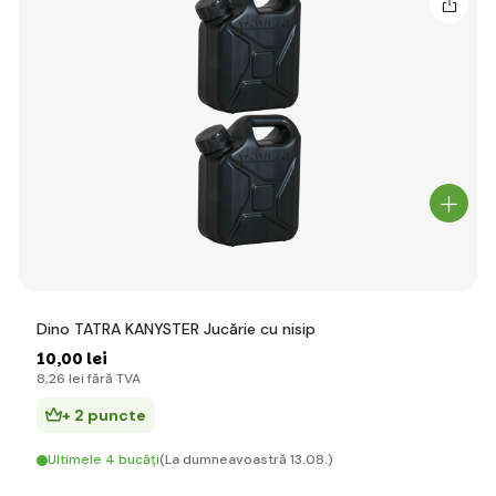
Dino TATRA KANYSTER Jucărie cu nisip
10
,00 lei
8
,26 lei
fără TVA
+ 2 puncte
Ultimele 4 bucăți
(La dumneavoastră 13.08.)