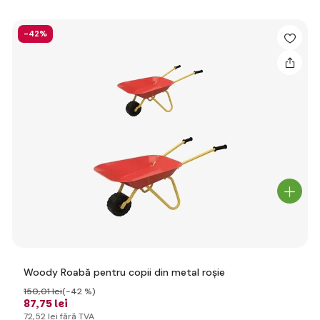
-42%
Woody Roabă pentru copii din metal roșie
150
,01 lei
(-42 %)
87
,75 lei
72
,52 lei
fără TVA