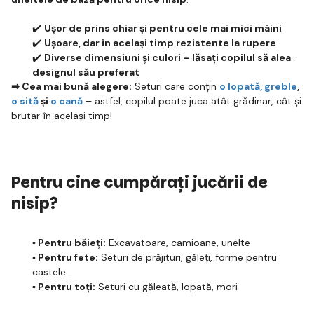
✔️
Ușor de prins chiar și pentru cele mai mici mâini
✔️
Ușoare, dar în același timp rezistente la rupere
✔️
Diverse dimensiuni și culori – lăsați copilul să aleagă
designul său preferat
➡ Cea mai bună alegere:
Seturi care conțin
o lopată, greble
,
o sită
și
o cană
– astfel, copilul poate juca atât grădinar, cât și
brutar în același timp!
Pentru cine cumpărați jucării de
nisip?
▪️ Pentru băieți:
Excavatoare, camioane, unelte
▪️ Pentru fete:
Seturi de prăjituri, găleți, forme pentru
castele
▪️ Pentru toți:
Seturi cu găleată, lopată, mori