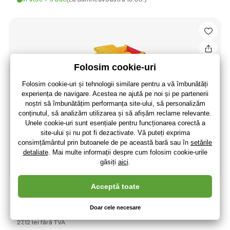
Big Power Worker Mini Kipper
32
,81 lei
27
,12 lei
fără TVA