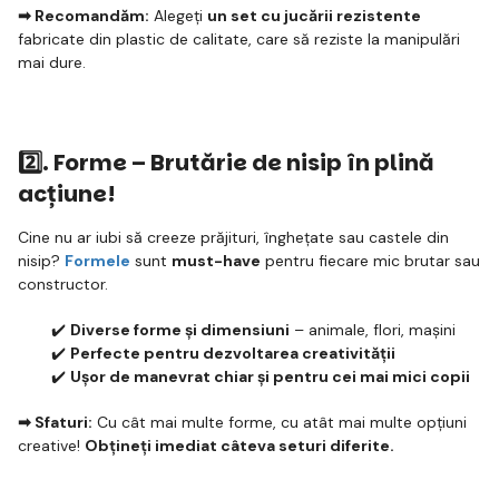
➡ Recomandăm:
Alegeți
un set cu jucării rezistente
fabricate din plastic de calitate, care să reziste la manipulări
mai dure.
2️⃣.
Forme – Brutărie de nisip în plină
acțiune!
Cine nu ar iubi să creeze prăjituri, înghețate sau castele din
nisip?
Formele
sunt
must-have
pentru fiecare mic brutar sau
constructor.
✔️
Diverse forme și dimensiuni
– animale, flori, mașini
✔️
Perfecte pentru dezvoltarea creativității
✔️
Ușor de manevrat chiar și pentru cei mai mici copii
➡ Sfaturi:
Cu cât mai multe forme, cu atât mai multe opțiuni
creative!
Obțineți imediat câteva seturi diferite.