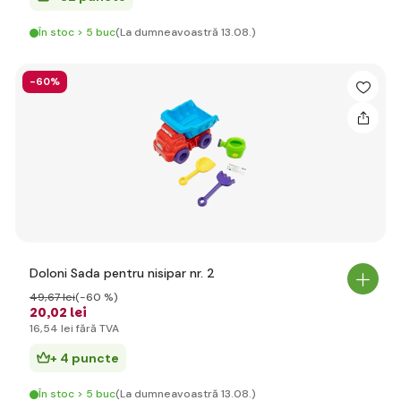
În stoc > 5 buc
(La dumneavoastră 13.08.)
-60%
Doloni Sada pentru nisipar nr. 2
49
,67 lei
(-60 %)
20
,02 lei
16
,54 lei
fără TVA
+ 4 puncte
În stoc > 5 buc
(La dumneavoastră 13.08.)