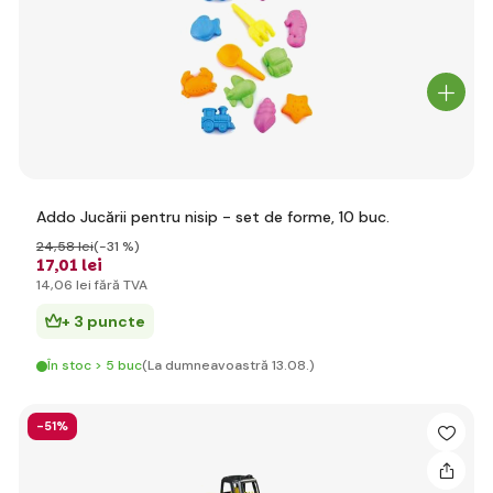
Addo Jucării pentru nisip - set de forme, 10 buc.
24
,58 lei
(-31 %)
17
,01 lei
14
,06 lei
fără TVA
+ 3 puncte
În stoc > 5 buc
(La dumneavoastră 13.08.)
-51%