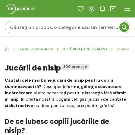
Jucării pentru afară
JUCĂRII PENTRU GRĂDINA
Teren de j
Jucării de nisip
300 produse
Căutați cele mai bune jucării de nisip pentru copiii
dumneavoastră?
Descoperiți
forme, găleți, excavatoare,
încărcătoare
și alte necesități pentru
distracția fără sfârșit
în nisip. În oferta noastră bogată veți găsi
jucării de calitate
și distractive
nu doar pentru nisip, ci și pentru grădină.
De ce iubesc copiii jucăriile de
nisip?