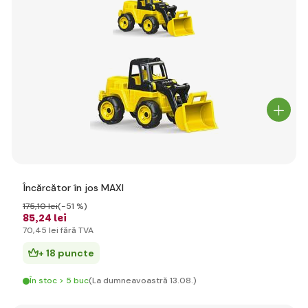
Încărcător în jos MAXI
175
,10 lei
(-51 %)
85
,24 lei
70
,45 lei
fără TVA
+ 18 puncte
În stoc > 5 buc
(La dumneavoastră 13.08.)