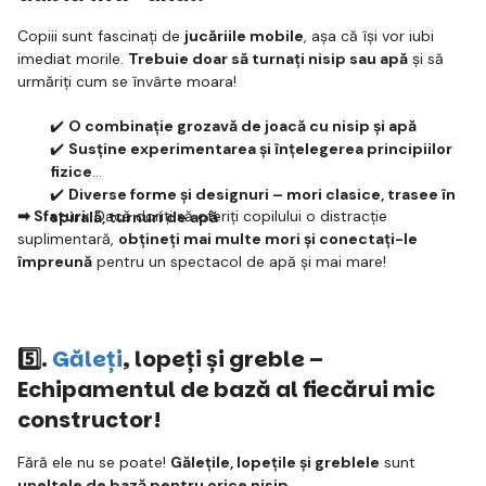
Copiii sunt fascinați de
jucăriile mobile
, așa că își vor iubi
imediat morile.
Trebuie doar să turnați nisip sau apă
și să
urmăriți cum se învârte moara!
✔️
O combinație grozavă de joacă cu nisip și apă
✔️
Susține experimentarea și înțelegerea principiilor
fizice
✔️
Diverse forme și designuri – mori clasice, trasee în
➡ Sfaturi:
Dacă doriți să oferiți copilului o distracție
spirală, turnuri de apă
suplimentară,
obțineți mai multe mori și conectați-le
împreună
pentru un spectacol de apă și mai mare!
5️⃣.
Găleți
, lopeți și greble –
Echipamentul de bază al fiecărui mic
constructor!
Fără ele nu se poate!
Gălețile, lopețile și greblele
sunt
uneltele de bază pentru orice nisip
.