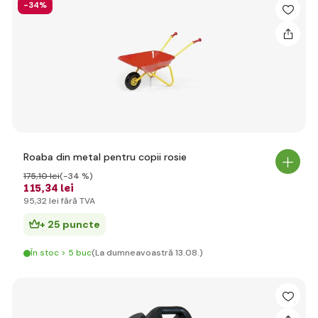
-34%
Roaba din metal pentru copii rosie
175
,10 lei
(-34 %)
115
,34 lei
95
,32 lei
fără TVA
+ 25 puncte
În stoc > 5 buc
(La dumneavoastră 13.08.)