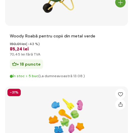
Woody Roabă pentru copii din metal verde
150
,01 lei
(-43 %)
85
,24 lei
70
,45 lei
fără TVA
+ 18 puncte
În stoc > 5 buc
(La dumneavoastră 13.08.)
-31%