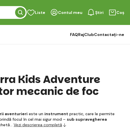
Liste
Contul meu
Știri
Coș
FAQ
RajClub
Contactați-ne
rra Kids Adventure
tor mecanic de foc
ii aventurieri
este un
instrument
practic, care le permite
aprindă focul în cel mai sigur mod –
sub supravegherea
ichetă…
Vezi descrierea completă