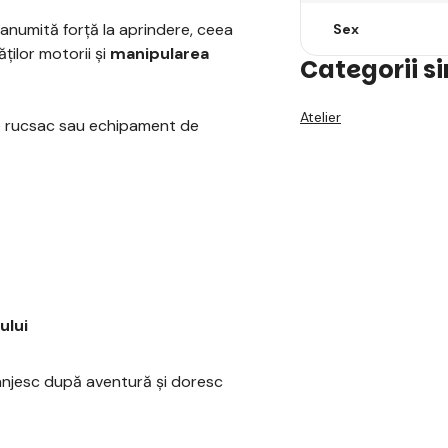
anumită forță la aprindere, ceea
Sex
ților motorii și
manipularea
Categorii s
Atelier
ce rucsac sau echipament de
ului
tânjesc după aventură și doresc