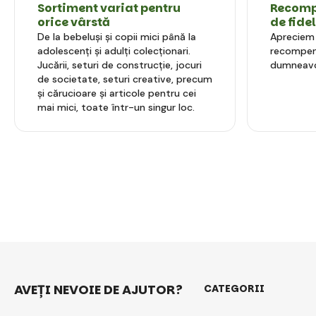
Sortiment variat pentru
Recompe
orice vârstă
de fide
De la bebeluși și copii mici până la
Apreciem l
adolescenți și adulți colecționari.
recompens
Jucării, seturi de construcție, jocuri
dumneavo
de societate, seturi creative, precum
și cărucioare și articole pentru cei
mai mici, toate într-un singur loc.
AVEȚI NEVOIE DE AJUTOR?
CATEGORII