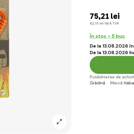
75
,21 lei
62
,15 lei
fără TVA
În stoc > 5 buc
De la 13.08.2026 
De la 13.08.2026 l
Posibilitatea de achiziț
Grădină
Marcă
Haba