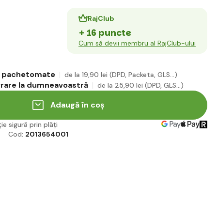
RajClub
+ 16 puncte
Cum să devii membru al RajClub-ului
în pachetomate
de la 19
,90 lei
(DPD, Packeta, GLS...)
ivrare la dumneavoastră
de la 25
,90 lei
(DPD, GLS...)
Adaugă în coș
ie sigură prin plăți
Cod:
2013654001