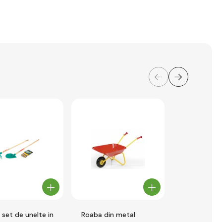
 set de unelte in
Roaba din metal
Woody Roab