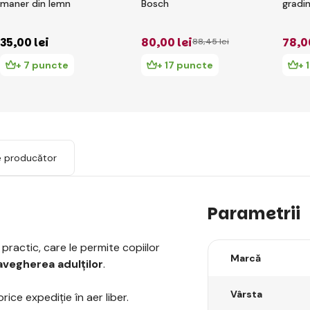
maner din lemn
Bosch
gradi
35
,00 lei
80
,00 lei
78
,0
88
,45 lei
+ 7 puncte
+ 17 puncte
+ 
e producător
Parametrii
practic, care le permite copiilor
Marcă
vegherea adulților
.
Vârsta
ce expediție în aer liber.