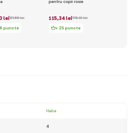
na
pentru copii rosie
copii din m
0 lei
115
,34 lei
85
,24 lei
87
,85 lei
175
,10 lei
1
16 puncte
+ 25 puncte
+ 18 pu
Haba
4