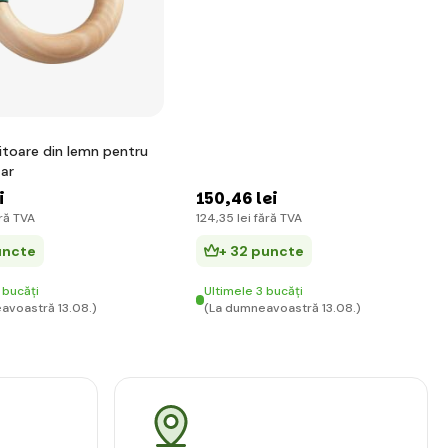
itoare din lemn pentru
tar
i
150
,46 lei
ră TVA
124
,35 lei
fără TVA
uncte
+ 32 puncte
 bucăți
Ultimele 3 bucăți
avoastră 13.08.)
(La dumneavoastră 13.08.)