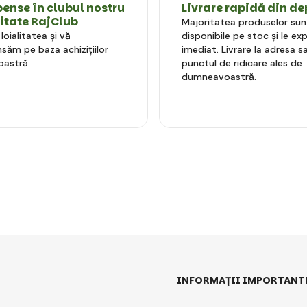
nse în clubul nostru
Livrare rapidă din de
litate RajClub
Majoritatea produselor sun
oialitatea și vă
disponibile pe stoc și le e
ăm pe baza achizițiilor
imediat. Livrare la adresa sa
astră.
punctul de ridicare ales de
dumneavoastră.
INFORMAȚII IMPORTANT