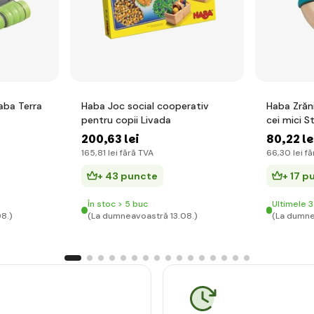
aba Terra
Haba Joc social cooperativ
Haba Zrăn
pentru copii Livada
cei mici S
200
,63 lei
80
,22 le
165
,81 lei
fără TVA
66
,30 lei
fă
+ 43 puncte
+ 17 p
În stoc > 5 buc
Ultimele 3
8.)
(La dumneavoastră 13.08.)
(La dumne