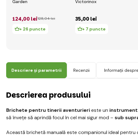
Garden
Victorinox
124
,00 lei
35
,00 lei
128
,04 lei
+ 26 puncte
+ 7 puncte
Descriere și parametrii
Recenzii
Informații despr
Descrierea produsului
Brichete pentru tinerii aventurieri
este un
instrument
să învețe să aprindă focul în cel mai sigur mod –
sub supra
Această brichetă manuală este companionul ideal pentru ori