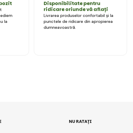
pozit
Disponibilitate pentru
ridicare oriunde vă aflați
t
xpediem
Livrarea produselor confortabil și la
u la
punctele de ridicare din apropierea
dumneavoastră.
E
NU RATAȚI