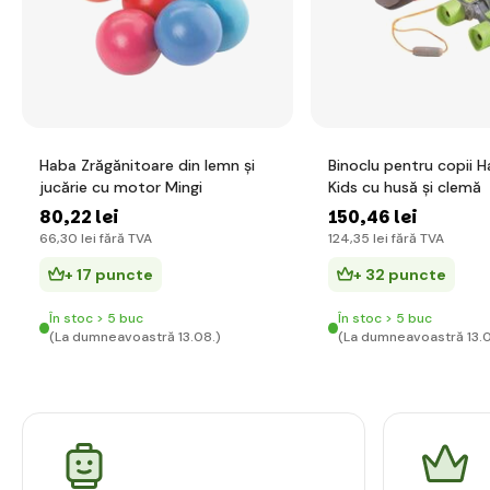
Haba Zrăgănitoare din lemn și
Binoclu pentru copii H
jucărie cu motor Mingi
Kids cu husă și clemă
80
,22 lei
150
,46 lei
66
,30 lei
fără TVA
124
,35 lei
fără TVA
+ 17 puncte
+ 32 puncte
În stoc > 5 buc
În stoc > 5 buc
(La dumneavoastră 13.08.)
(La dumneavoastră 13.0