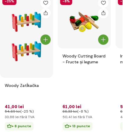
-25%
-8%
-23%
Woody Cutting Board
Instr
- Fructe și legume
monta
Wood
Woody Zatĺkačka
41
,00 lei
61
,00 lei
51
,00
54
,69 lei
(-25 %)
66
,33 lei
(-8 %)
66
,33 
33
,88 lei
fără TVA
50
,41 lei
fără TVA
42
,15 l
+ 8 puncte
+ 13 puncte
+ 