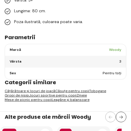
Lungime: 80 cm.
Poza ilustrată, culoarea poate varia.
Parametrii
Marcă
Woody
Vârsta
3
Sex
Pentru toți
Categorii similare
Cățărătoare și locuri de joacă
Căsuțe pentru copii
Tobogane
Gropi de nisip
Jocuri sportive pentru copii
Zmeie
Mese de picnic pentru copii
Leagăne și balansoare
Alte produse ale mărcii Woody