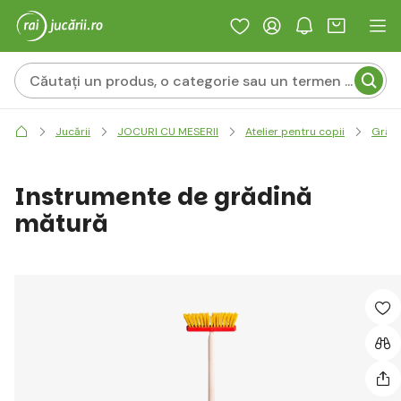
Jucării
JOCURI CU MESERII
Atelier pentru copii
Grăd
Instrumente de grădină
mătură