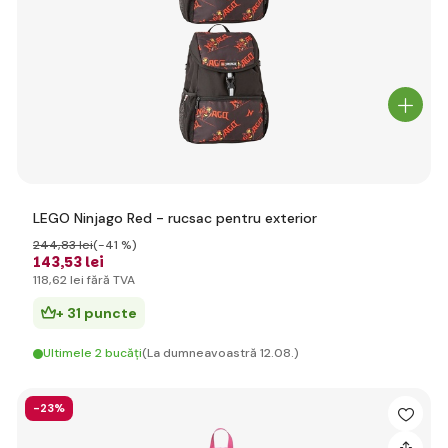
LEGO Ninjago Red - rucsac pentru exterior
244
,83 lei
(-41 %)
143
,53 lei
118
,62 lei
fără TVA
+ 31 puncte
Ultimele 2 bucăți
(La dumneavoastră 12.08.)
-23%