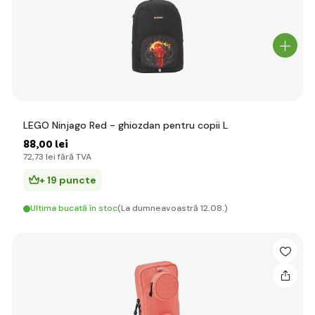
LEGO Ninjago Red - ghiozdan pentru copii L
88
,00 lei
72
,73 lei
fără TVA
+ 19 puncte
Ultima bucată în stoc
(La dumneavoastră 12.08.)