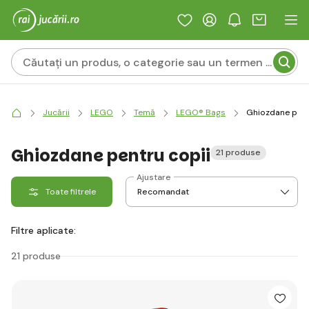
Jucării
LEGO
Temă
LEGO® Bags
Ghiozdane pent
Ghiozdane pentru copii
21 produse
Ajustare
Toate filtrele
Filtre aplicate:
21 produse