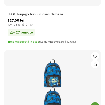
LEGO Ninjago Arin - rucsac de bază
127
,00 lei
104
,96 lei
fără TVA
+ 27 puncte
Ultima bucată în stoc
(La dumneavoastră 12.08.)