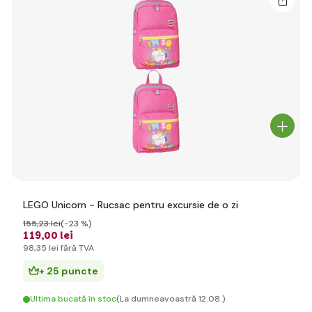
LEGO Unicorn - Rucsac pentru excursie de o zi
155
,23 lei
(-23 %)
119
,00 lei
98
,35 lei
fără TVA
+ 25 puncte
Ultima bucată în stoc
(La dumneavoastră 12.08.)