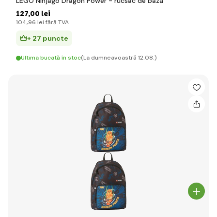
LEGO Ninjago Dragon Power - rucsac de bază
127
,00 lei
104
,96 lei
fără TVA
+ 27 puncte
Ultima bucată în stoc
(La dumneavoastră 12.08.)