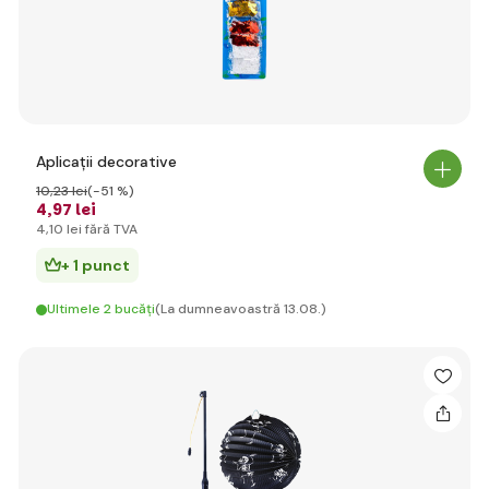
Aplicații decorative
10
,23 lei
(-51 %)
4
,97 lei
4
,10 lei
fără TVA
+ 1 punct
Ultimele 2 bucăți
(La dumneavoastră 13.08.)