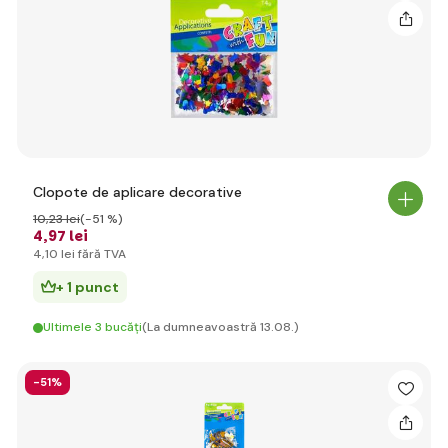
Clopote de aplicare decorative
10
,23 lei
(-51 %)
4
,97 lei
4
,10 lei
fără TVA
+ 1 punct
Ultimele 3 bucăți
(La dumneavoastră 13.08.)
-51%