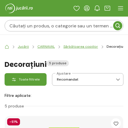
Jucării
CARNAVAL
Sărbătoarea copiilor
Decorațiuni
Decorațiuni
5 produse
Ajustare
Toate filtrele
Filtre aplicate:
5 produse
-51%