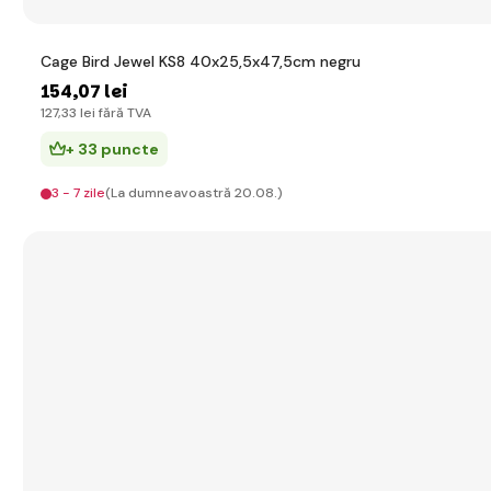
Cage Bird Jewel KS8 40x25,5x47,5cm negru
154
,07 lei
127
,33 lei
fără TVA
+ 33 puncte
3 - 7 zile
(La dumneavoastră 20.08.)