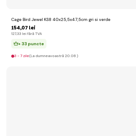
Cage Bird Jewel KS8 40x25,5x47,5cm gri si verde
154
,07 lei
127
,33 lei
fără TVA
+ 33 puncte
3 - 7 zile
(La dumneavoastră 20.08.)