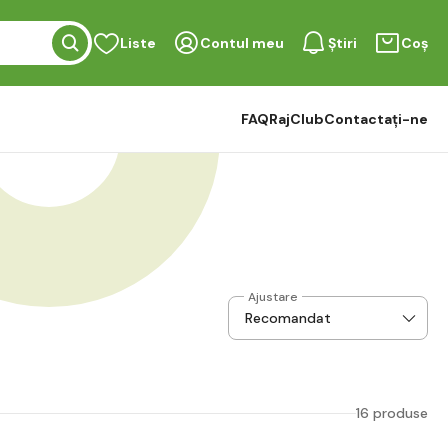
Liste
Contul meu
Știri
Coș
FAQ
RajClub
Contactați-ne
Ajustare
16 produse