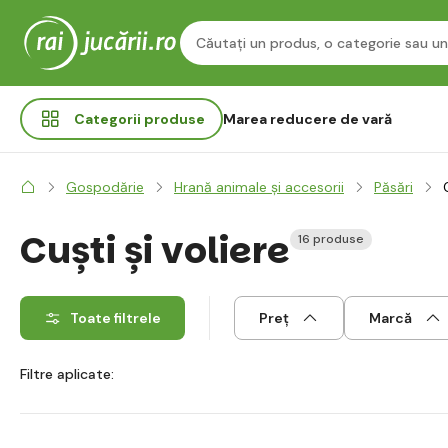
Categorii
produse
Marea reducere de vară
Gospodărie
Hrană animale și accesorii
Păsări
Cuști și voliere
16 produse
Toate filtrele
Preț
Marcă
Filtre aplicate: