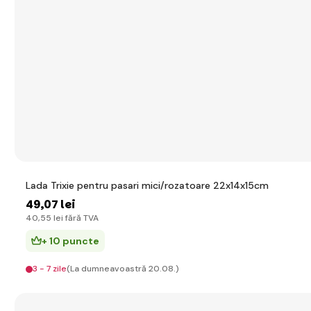
Lada Trixie pentru pasari mici/rozatoare 22x14x15cm
49
,07 lei
40
,55 lei
fără TVA
+ 10 puncte
3 - 7 zile
(La dumneavoastră 20.08.)