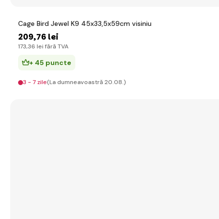
Cage Bird Jewel K9 45x33,5x59cm visiniu
209
,76 lei
173
,36 lei
fără TVA
+ 45 puncte
3 - 7 zile
(La dumneavoastră 20.08.)