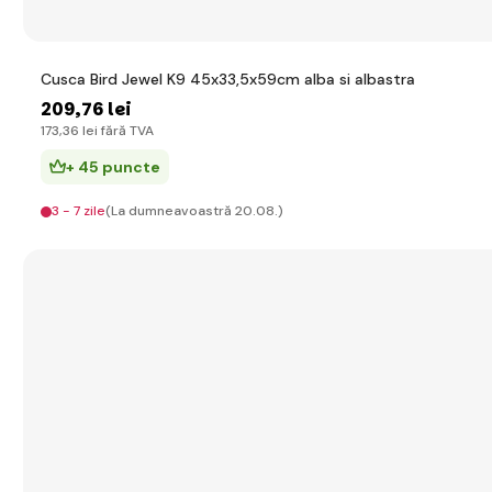
Cusca Bird Jewel K9 45x33,5x59cm alba si albastra
209
,76 lei
173
,36 lei
fără TVA
+ 45 puncte
3 - 7 zile
(La dumneavoastră 20.08.)