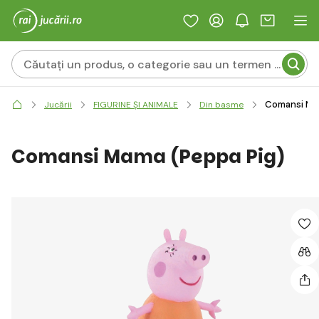
Comansi Ma
Jucării
FIGURINE ȘI ANIMALE
Din basme
Comansi Mama (Peppa Pig)