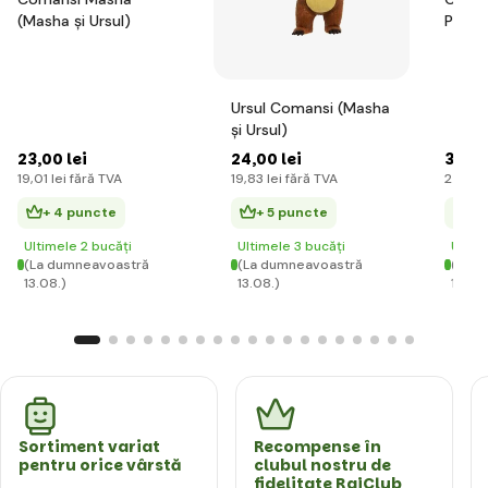
(Masha și Ursul)
Purce
Ursul Comansi (Masha
și Ursul)
23
,00 lei
24
,00 lei
30
,00
19
,01 lei
fără TVA
19
,83 lei
fără TVA
24
,79 
+ 4 puncte
+ 5 puncte
+ 
Ultimele 2 bucăți
Ultimele 3 bucăți
Ultim
(La dumneavoastră
(La dumneavoastră
(La d
13.08.)
13.08.)
13.08.
Sortiment variat
Recompense în
pentru orice vârstă
clubul nostru de
fidelitate RajClub