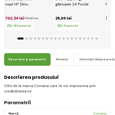
copii 14" Dino
găinușele 24 Puzzle
Puzzl
144RPIG Pepa Pig cu
scaun pentru
702
,34 lei
25
,00 lei
34
,0
770
,87 lei
păpușă și coș
+ 152 puncte
+ 5 puncte
+
Descriere și parametrii
Recenzii
Informații despre prod
Descrierea produsului
Cifre de la marca Comansi care te vor impresiona prin
credibilitatea lor.
Parametrii
Marcă
Comansi