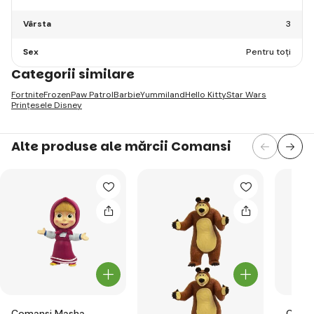
Vârsta
3
Sex
Pentru toți
Categorii similare
Fortnite
Frozen
Paw Patrol
Barbie
Yummiland
Hello Kitty
Star Wars
Prințesele Disney
Alte produse ale mărcii Comansi
Comansi Masha
Coman