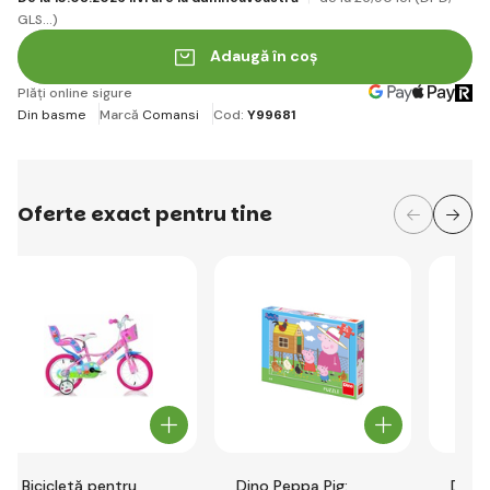
GLS...)
Adaugă în coș
Plăți online sigure
Din basme
Marcă
Comansi
Cod:
Y99681
Oferte exact pentru tine
Bicicletă pentru
Dino Peppa Pig:
Dino 