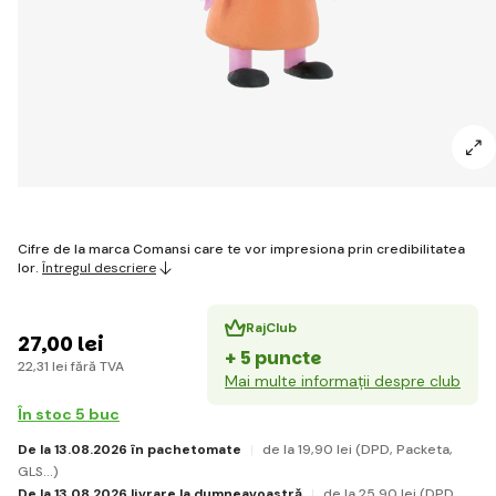
Cifre de la marca Comansi care te vor impresiona prin credibilitatea
lor.
Întregul descriere
RajClub
27
,00 lei
+ 5 puncte
22
,31 lei
fără TVA
Mai multe informații despre club
În stoc 5 buc
De la 13.08.2026 în pachetomate
de la 19
,90 lei
(DPD, Packeta,
GLS...)
De la 13.08.2026 livrare la dumneavoastră
de la 25
,90 lei
(DPD,