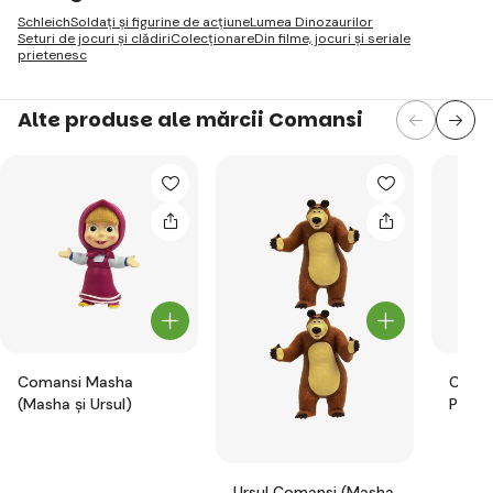
Schleich
Soldați și figurine de acțiune
Lumea Dinozaurilor
Seturi de jocuri și clădiri
Colecționare
Din filme, jocuri și seriale
prietenesc
Alte produse ale mărcii Comansi
Comansi Masha
Coman
(Masha și Ursul)
Purce
Ursul Comansi (Masha