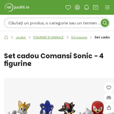
Set cadou C
Jucării
FIGURINE ȘI ANIMALE
Din basme
Set cadou Comansi Sonic - 4
figurine