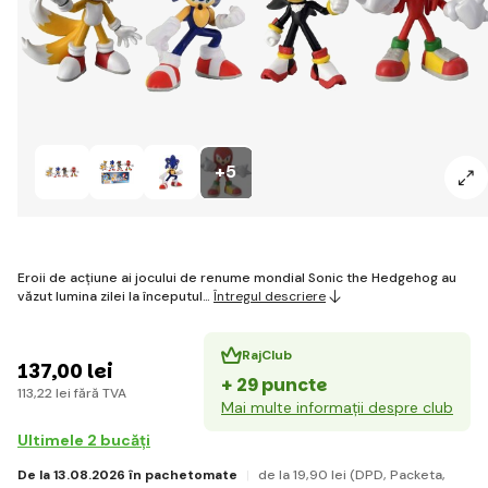
+5
Eroii de acțiune ai jocului de renume mondial Sonic the Hedgehog au
văzut lumina zilei la începutul…
Întregul descriere
RajClub
137
,00 lei
+ 29 puncte
113
,22 lei
fără TVA
Mai multe informații despre club
Ultimele 2 bucăți
De la 13.08.2026 în pachetomate
de la 19
,90 lei
(DPD, Packeta,