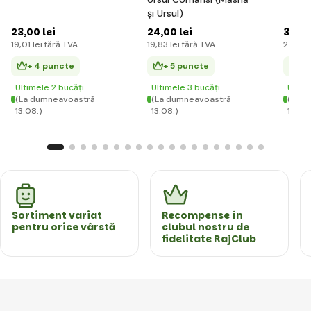
și Ursul)
23
,00 lei
24
,00 lei
30
,00
19
,01 lei
fără TVA
19
,83 lei
fără TVA
24
,79 
+ 4 puncte
+ 5 puncte
+ 
Ultimele 2 bucăți
Ultimele 3 bucăți
Ultim
(La dumneavoastră
(La dumneavoastră
(La d
13.08.)
13.08.)
13.08.
Sortiment variat
Recompense în
pentru orice vârstă
clubul nostru de
fidelitate RajClub