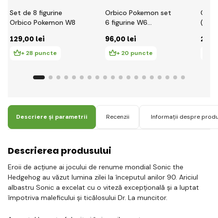
Set de 8 figurine
Orbico Pokemon set
Coma
Orbico Pokemon W8
6 figurine W6
(Mash
(Sableye, Axew,
129
,00 lei
96
,00 lei
23
,0
Snivy, Tepig,
Oshawott, Pikachu)
+ 28 puncte
+ 20 puncte
+
Descriere și parametrii
Recenzii
Informații despre prod
Descrierea produsului
Eroii de acțiune ai jocului de renume mondial Sonic the
Hedgehog au văzut lumina zilei la începutul anilor 90. Ariciul
albastru Sonic a excelat cu o viteză excepțională și a luptat
împotriva maleficului și ticălosului Dr. La muncitor.