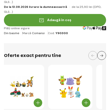
GLS...)
De la 13.08.2026 livrare la dumneavoastră
de la 25
,90 lei
(DPD,
GLS...)
Adaugă în coș
Plăți online sigure
Din basme
Marcă
Comansi
Cod:
Y90300
Oferte exact pentru tine