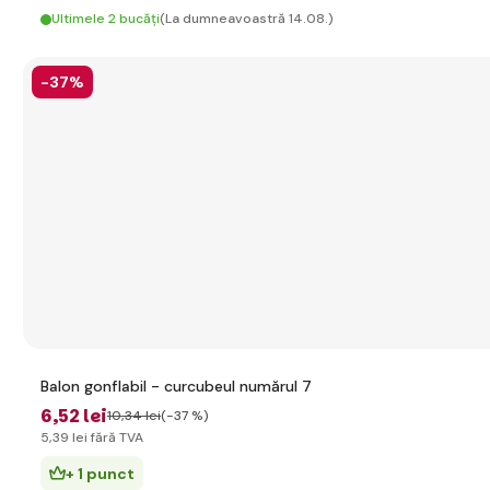
Ultimele 2 bucăți
(La dumneavoastră 14.08.)
-37%
Balon gonflabil - curcubeul numărul 7
6
,52 lei
10
,34 lei
(-37 %)
5
,39 lei
fără TVA
+ 1 punct