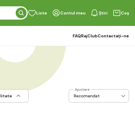
Liste
Contul meu
Știri
Coș
FAQ
RajClub
Contactați-ne
Ajustare
litate