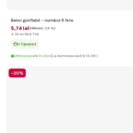
Balon gonflabil - numărul 8 fete
5
,74 lei
7
,58 lei
(-24 %)
4
,74 lei
fără TVA
+ 1 punct
Ultima bucată în stoc
(La dumneavoastră 14.08.)
-20%