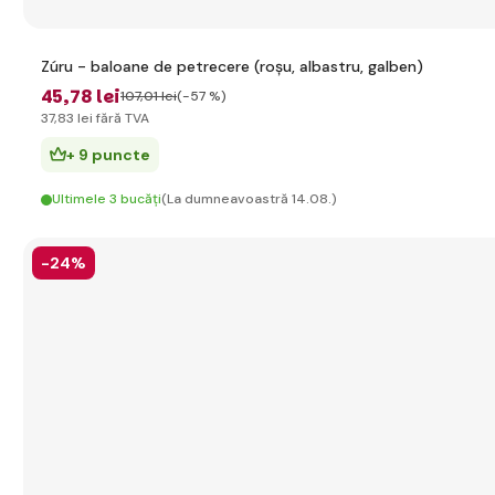
Zúru - baloane de petrecere (roșu, albastru, galben)
45
,78 lei
107
,01 lei
(-57 %)
37
,83 lei
fără TVA
+ 9 puncte
Ultimele 3 bucăți
(La dumneavoastră 14.08.)
-24%