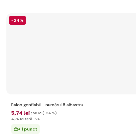
-24%
Balon gonflabil - numărul 8 albastru
5
,74 lei
7
,58 lei
(-24 %)
4
,74 lei
fără TVA
+ 1 punct