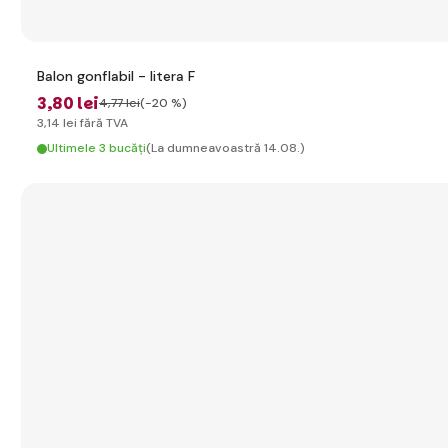
Balon gonflabil - litera F
3
,80 lei
4
,77 lei
(-20 %)
3
,14 lei
fără TVA
Ultimele 3 bucăți
(La dumneavoastră 14.08.)