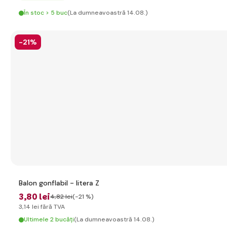
În stoc > 5 buc
(La dumneavoastră 14.08.)
-21%
Balon gonflabil - litera Z
3
,80 lei
4
,82 lei
(-21 %)
3
,14 lei
fără TVA
Ultimele 2 bucăți
(La dumneavoastră 14.08.)