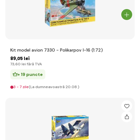
Kit model avion 7330 - Polikarpov I-16 (1:72)
89
,05 lei
73
,60 lei
fără TVA
+ 19 puncte
3 - 7 zile
(La dumneavoastră 20.08.)