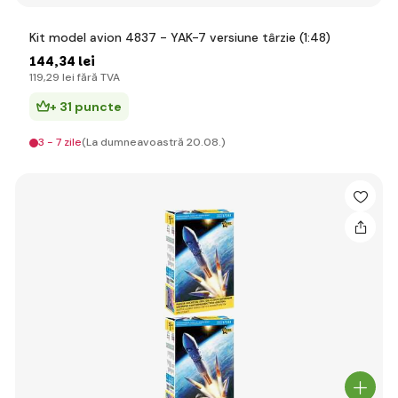
Kit model avion 4837 - YAK-7 versiune târzie (1:48)
144
,34 lei
119
,29 lei
fără TVA
+ 31 puncte
3 - 7 zile
(La dumneavoastră 20.08.)