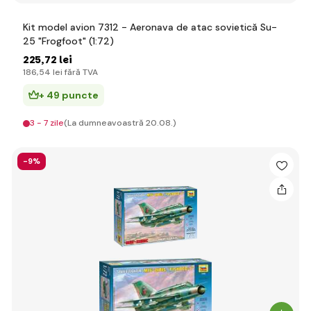
Kit model avion 7312 - Aeronava de atac sovietică Su-
25 "Frogfoot" (1:72)
225
,72 lei
186
,54 lei
fără TVA
+ 49 puncte
3 - 7 zile
(La dumneavoastră 20.08.)
-9%