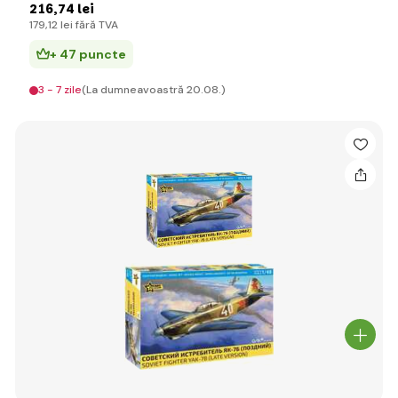
216
,74 lei
179
,12 lei
fără TVA
+ 47 puncte
3 - 7 zile
(La dumneavoastră 20.08.)