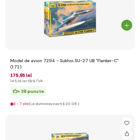
Model de avion 7294 - Sukhoi SU-27 UB "Flanker-C"
(1:72)
175
,65 lei
145
,16 lei
fără TVA
+ 38 puncte
3 - 7 zile
(La dumneavoastră 20.08.)