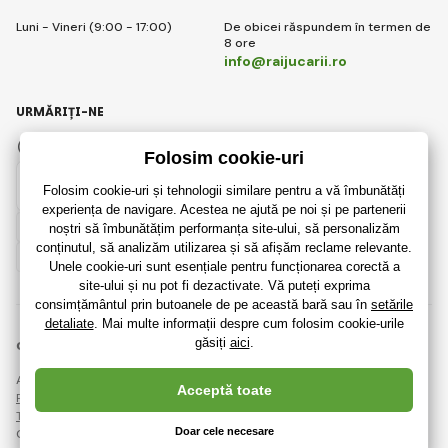
Luni - Vineri (9:00 - 17:00)
De obicei răspundem în termen de
8 ore
info@raijucarii.ro
URMĂRIȚI-NE
Facebook
Instagram
Romanian
© 2018 - 2026 RaiJucării.ro, Toate drepturile rezervate
Această pagină este protejată prin reCAPTCHA și se aplică
Regulile de protecție a datelor personale
companiile Google și ale lor
Termeni și condiții
.
Crearea de magazine online eficiente de la
RIESENIA