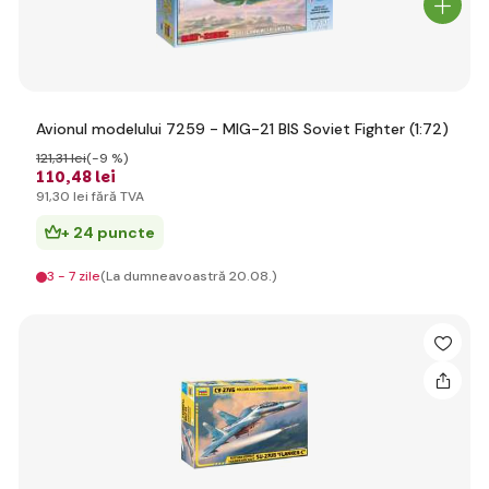
Avionul modelului 7259 - MIG-21 BIS Soviet Fighter (1:72)
121
,31 lei
(-9 %)
110
,48 lei
91
,30 lei
fără TVA
+ 24 puncte
3 - 7 zile
(La dumneavoastră 20.08.)