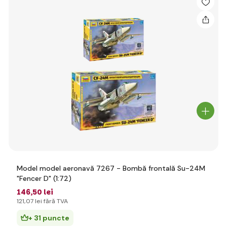
Model model aeronavă 7267 - Bombă frontală Su-24M
"Fencer D" (1:72)
146
,50 lei
121
,07 lei
fără TVA
+ 31 puncte