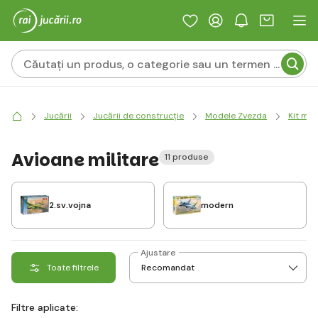
Jucării
Jucării de construcție
Modele Zvezda
Kit mo
Avioane militare
11 produse
2.sv.vojna
modern
Ajustare
Toate filtrele
Filtre aplicate: