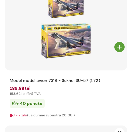
Model model avion 7319 - Sukhoi SU-57 (1:72)
185
,88 lei
153
,62 lei
fără TVA
+ 40 puncte
3 - 7 zile
(La dumneavoastră 20.08.)