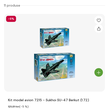
11 produse
-5%
Kit model avion 7215 - Sukhoi SU-47 Berkut (1:72)
121
,31 lei
(-5 %)