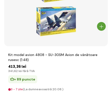
Kit model avion 4808 - SU-30SM Avion de vânătoare
rusesc (1:48)
413
,36 lei
341
,62 lei
fără TVA
+ 89 puncte
3 - 7 zile
(La dumneavoastră 20.08.)