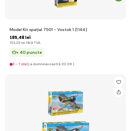
Model Kit spațial 7501 - Vostok 1 (1:144)
185
,48 lei
153
,29 lei
fără TVA
+ 40 puncte
3 - 7 zile
(La dumneavoastră 20.08.)