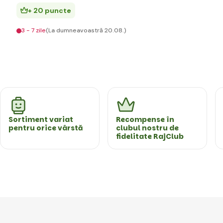
+ 20 puncte
3 - 7 zile
(La dumneavoastră 20.08.)
Sortiment variat
Recompense în
pentru orice vârstă
clubul nostru de
fidelitate RajClub