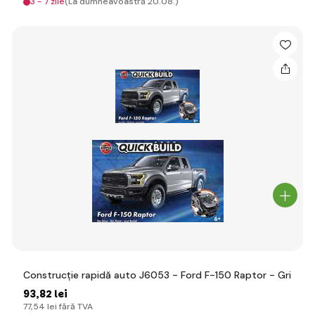
3 - 7 zile
(La dumneavoastră 20.08.)
Construcție rapidă auto J6053 - Ford F-150 Raptor - Gri
93
,82 lei
77
,54 lei
fără TVA