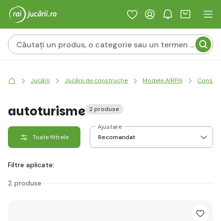
Jucării
Jucării de construcție
Modele AIRFIX
Constru
autoturisme
2 produse
Ajustare
Toate filtrele
Filtre aplicate:
2 produse