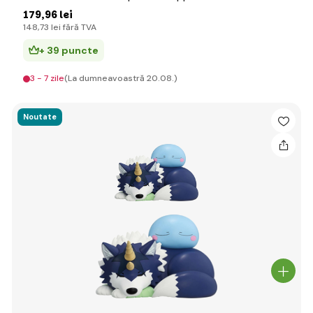
179
,96 lei
148
,73 lei
fără TVA
+ 39 puncte
3 - 7 zile
(La dumneavoastră 20.08.)
Noutate