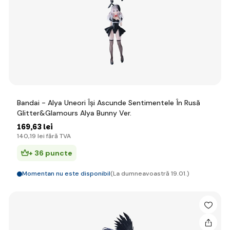
Bandai - Alya Uneori Își Ascunde Sentimentele În Rusă
Glitter&Glamours Alya Bunny Ver.
169
,63 lei
140
,19 lei
fără TVA
+ 36 puncte
Momentan nu este disponibil
(La dumneavoastră 19.01.)