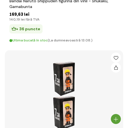
Bandai Naruto Shippuden figurină din vinil - Shukaku,
Gamabunta
169
,63 lei
140
,19 lei
fără TVA
+ 36 puncte
Ultima bucată în stoc
(La dumneavoastră 13.08.)