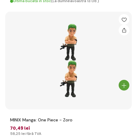
Ultima bucată în stoc
(La dumneavoastră 13.08.)
MINIX Manga: One Piece - Zoro
70
,49 lei
58
,25 lei
fără TVA