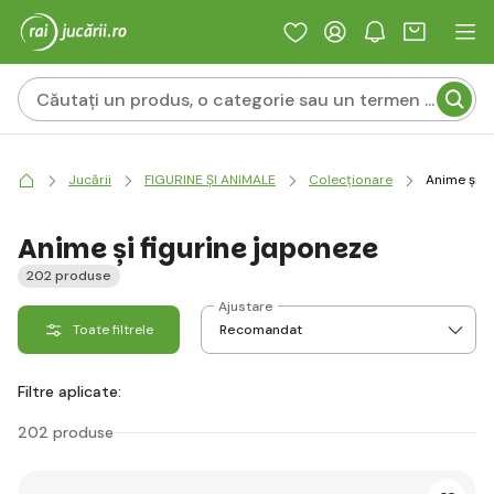
Jucării
FIGURINE ȘI ANIMALE
Colecționare
Anime și f
Anime și figurine japoneze
202 produse
Ajustare
Toate filtrele
Filtre aplicate:
202 produse