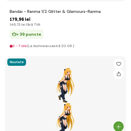
Bandai - Ranma 1/2 Glitter & Glamours-Ranma
179
,96 lei
148
,73 lei
fără TVA
+ 39 puncte
3 - 7 zile
(La dumneavoastră 20.08.)
Noutate