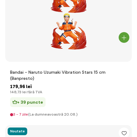
Bandai - Naruto Uzumaki Vibration Stars 15 cm
(Banpresto)
179
,96 lei
148
,73 lei
fără TVA
+ 39 puncte
3 - 7 zile
(La dumneavoastră 20.08.)
Noutate