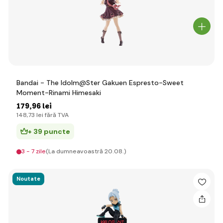
Bandai - The Idolm@Ster Gakuen Espresto-Sweet
Moment-Rinami Himesaki
179
,96 lei
148
,73 lei
fără TVA
+ 39 puncte
3 - 7 zile
(La dumneavoastră 20.08.)
Noutate