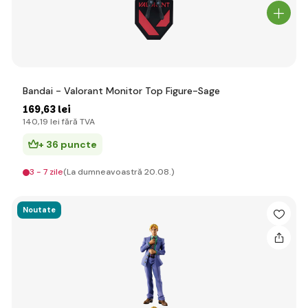
Bandai - Valorant Monitor Top Figure-Sage
169
,63 lei
140
,19 lei
fără TVA
+ 36 puncte
3 - 7 zile
(La dumneavoastră 20.08.)
Noutate