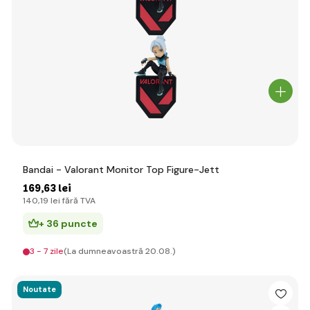
Bandai - Valorant Monitor Top Figure-Jett
169
,63 lei
140
,19 lei
fără TVA
+ 36 puncte
3 - 7 zile
(La dumneavoastră 20.08.)
Noutate