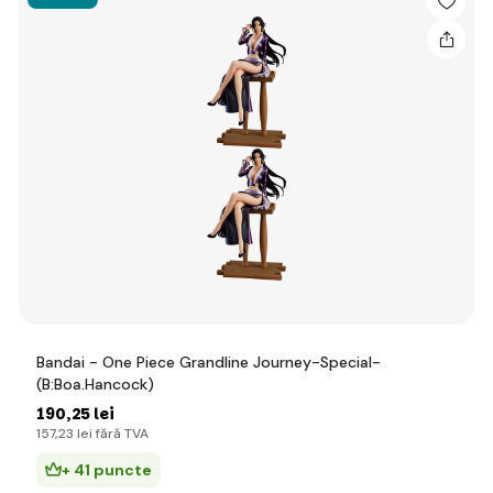
Bandai - One Piece Grandline Journey-Special-
(B:Boa.Hancock)
190
,25 lei
157
,23 lei
fără TVA
+ 41 puncte