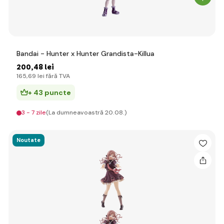
Bandai - Hunter x Hunter Grandista-Killua
200
,48 lei
165
,69 lei
fără TVA
+ 43 puncte
3 - 7 zile
(La dumneavoastră 20.08.)
Noutate