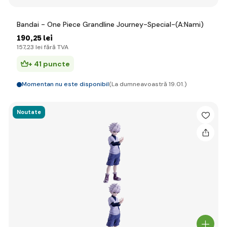
Bandai - One Piece Grandline Journey-Special-(A:Nami)
190
,25 lei
157
,23 lei
fără TVA
+ 41 puncte
Momentan nu este disponibil
(La dumneavoastră 19.01.)
Noutate