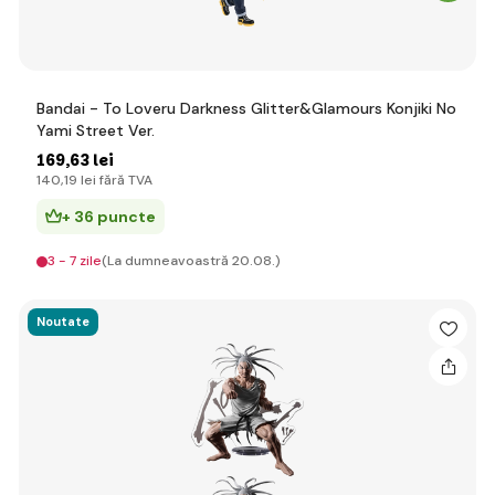
Bandai - To Loveru Darkness Glitter&Glamours Konjiki No
Yami Street Ver.
169
,63 lei
140
,19 lei
fără TVA
+ 36 puncte
3 - 7 zile
(La dumneavoastră 20.08.)
Noutate