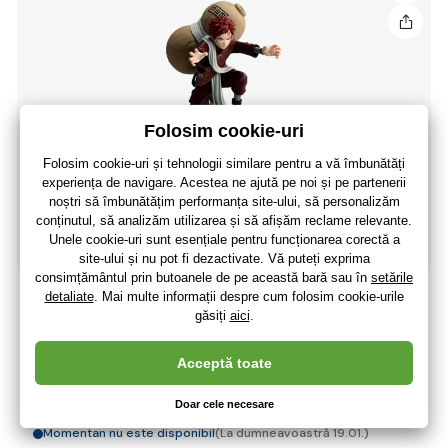
Bandai - Naruto Vibration Stars-Gaara II
179
,96 lei
148
,73 lei
fără TVA
+ 39 puncte
Momentan nu este disponibil
(La dumneavoastră 19.01.)