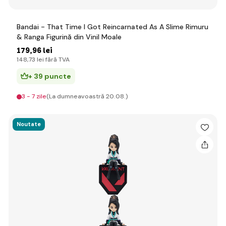
Bandai - That Time I Got Reincarnated As A Slime Rimuru
& Ranga Figurină din Vinil Moale
179
,96 lei
148
,73 lei
fără TVA
+ 39 puncte
3 - 7 zile
(La dumneavoastră 20.08.)
Noutate