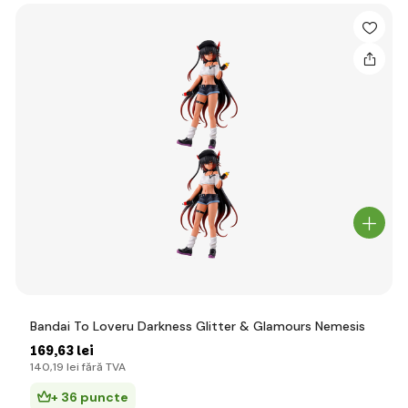
Bandai To Loveru Darkness Glitter & Glamours Nemesis
169
,63 lei
140
,19 lei
fără TVA
+ 36 puncte