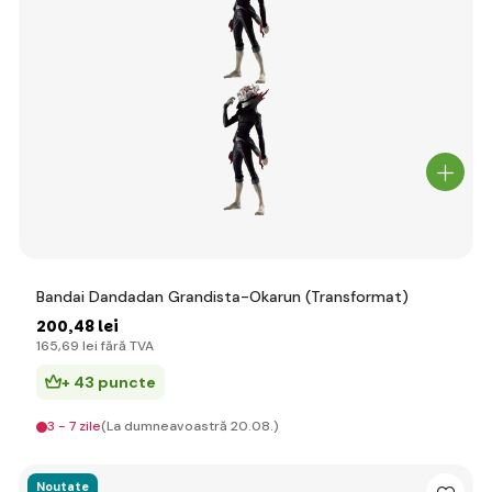
Bandai Dandadan Grandista-Okarun (Transformat)
200
,48 lei
165
,69 lei
fără TVA
+ 43 puncte
3 - 7 zile
(La dumneavoastră 20.08.)
Noutate