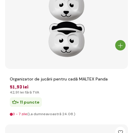
Organizator de jucării pentru cadă MALTEX Panda
51
,93 lei
42
,91 lei
fără TVA
+ 11 puncte
3 - 7 zile
(La dumneavoastră 24.08.)