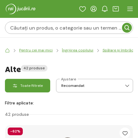
Pentru cei mai mici
Îngrijirea copilului
Spălare și îmbrăcar
Alte
42 produse
Ajustare
Toate filtrele
Filtre aplicate:
42 produse
-62%