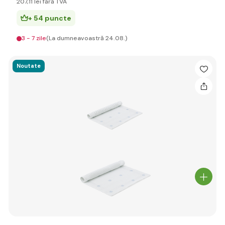
207
,11 lei
fără TVA
+ 54 puncte
3 - 7 zile
(La dumneavoastră 24.08.)
Noutate