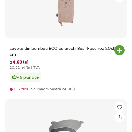
Lavete din bumbac ECO cu urechi Bear Rose roz 20x15
cm
24
,83 lei
20
,52 lei
fără TVA
+ 5 puncte
3 - 7 zile
(La dumneavoastră 24.08.)