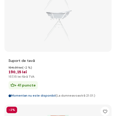
Suport de tavă
194
,91 lei
(-2 %)
190
,15 lei
157
,15 lei
fără TVA
+ 41 puncte
Momentan nu este disponibil
(La dumneavoastră 21.01.)
-2%