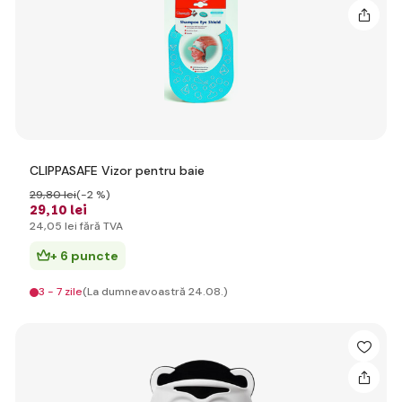
CLIPPASAFE Vizor pentru baie
29
,80 lei
(-2 %)
29
,10 lei
24
,05 lei
fără TVA
+ 6 puncte
3 - 7 zile
(La dumneavoastră 24.08.)