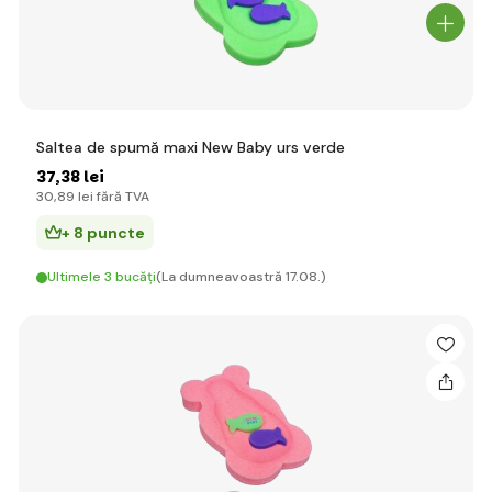
Saltea de spumă maxi New Baby urs verde
37
,38 lei
30
,89 lei
fără TVA
+ 8 puncte
Ultimele 3 bucăți
(La dumneavoastră 17.08.)