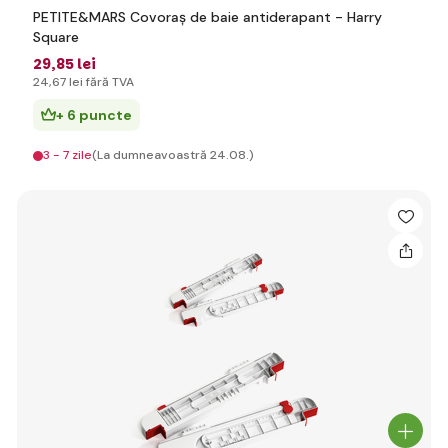
PETITE&MARS Covoraș de baie antiderapant - Harry
Square
29
,85 lei
24
,67 lei
fără TVA
+ 6 puncte
3 - 7 zile
(La dumneavoastră 24.08.)