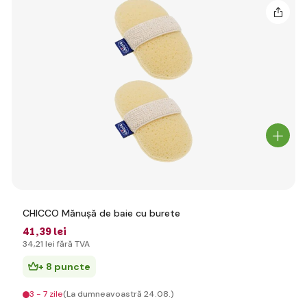
CHICCO Mănușă de baie cu burete
41
,39 lei
34
,21 lei
fără TVA
+ 8 puncte
3 - 7 zile
(La dumneavoastră 24.08.)