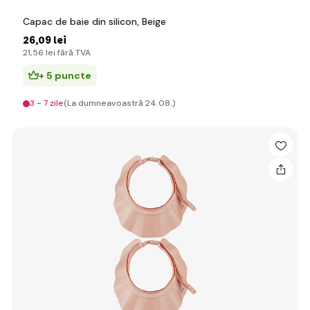
Capac de baie din silicon, Beige
26
,09 lei
21
,56 lei
fără TVA
+ 5 puncte
3 - 7 zile
(La dumneavoastră 24.08.)