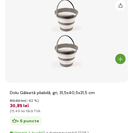
Dolu Găleată pliabilă, gri, 31,5x40,5x31,5 cm
80
,62 lei
(-62 %)
30
,85 lei
25
,49 lei
fără TVA
+ 6 puncte
Ultimele 4 bucăți
(La dumneavoastră 17.08.)