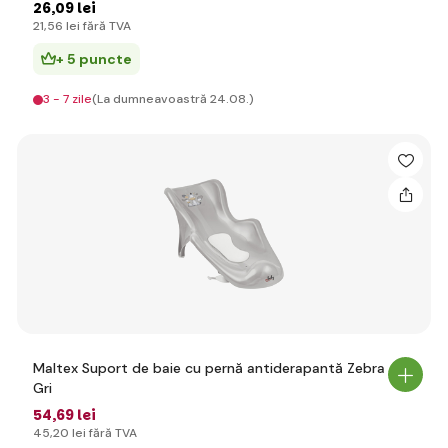
26
,09 lei
21
,56 lei
fără TVA
+ 5 puncte
3 - 7 zile
(La dumneavoastră 24.08.)
Maltex Suport de baie cu pernă antiderapantă Zebra -
Gri
54
,69 lei
45
,20 lei
fără TVA