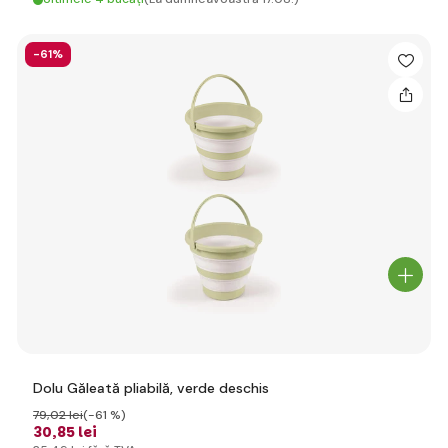
-61%
Dolu Găleată pliabilă, verde deschis
79
,02 lei
(-61 %)
30
,85 lei