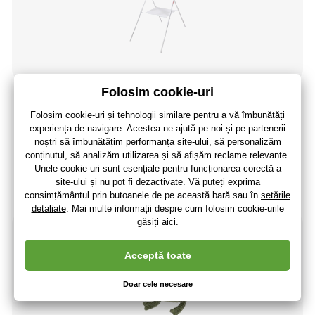
Maltex Suport pentru cadă 84 cm - alb
129
,99 lei
107
,43 lei
fără TVA
+ 28 puncte
Momentan nu este disponibil
(La dumneavoastră 21.01.)