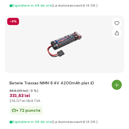
Expediere in 48 de ore
(La dumneavoastră 14.08.)
-9%
Baterie Traxxas NiMH 8.4V 4200mAh plat iD
364
,09 lei
(-9 %)
331
,63 lei
274
,07 lei
fără TVA
+ 72 puncte
Expediere in 48 de ore
(La dumneavoastră 14.08.)