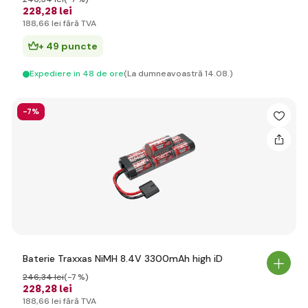
228
,28 lei
188
,66 lei
fără TVA
+ 49 puncte
Expediere in 48 de ore
(La dumneavoastră 14.08.)
-7%
Baterie Traxxas NiMH 8.4V 3300mAh high iD
246
,34 lei
(-7 %)
228
,28 lei
188
,66 lei
fără TVA