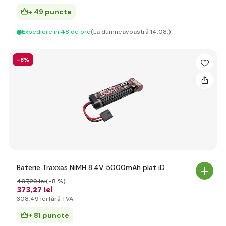
+ 49 puncte
Expediere in 48 de ore
(La dumneavoastră 14.08.)
-8%
Baterie Traxxas NiMH 8.4V 5000mAh plat iD
407
,29 lei
(-8 %)
373
,27 lei
308
,49 lei
fără TVA
+ 81 puncte