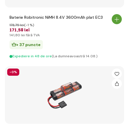
Baterie Robitronic NiMH 8.4V 3600mAh plat EC3
173
,79 lei
(-1 %)
171
,58 lei
141
,80 lei
fără TVA
+ 37 puncte
Expediere in 48 de ore
(La dumneavoastră 14.08.)
-0%