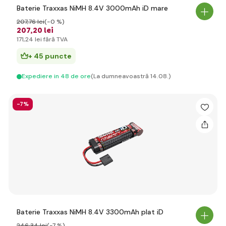
Baterie Traxxas NiMH 8.4V 3000mAh iD mare
207
,76 lei
(-0 %)
207
,20 lei
171
,24 lei
fără TVA
+ 45 puncte
Expediere in 48 de ore
(La dumneavoastră 14.08.)
-7%
Baterie Traxxas NiMH 8.4V 3300mAh plat iD
246
,34 lei
(-7 %)