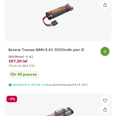
Baterie Traxxas NiMH 8.4V 3000mAh plat iD
207
,76 lei
(-0 %)
207
,20 lei
171
,24 lei
fără TVA
+ 45 puncte
Expediere in 48 de ore
(La dumneavoastră 14.08.)
-8%