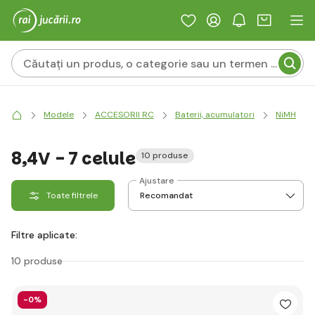
Modele
ACCESORII RC
Baterii, acumulatori
NiMH
8,4V - 7 celule
10 produse
Ajustare
Toate filtrele
Filtre aplicate:
10 produse
-0%