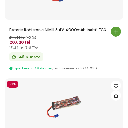
Baterie Robitronic NiMH 8.4V 4000mAh înaltă EC3
214
,43 lei
(-3 %)
207
,20 lei
171
,24 lei
fără TVA
+ 45 puncte
Expediere in 48 de ore
(La dumneavoastră 14.08.)
-1%