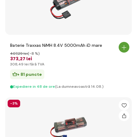
Baterie Traxxas NiMH 8.4V 5000mAh iD mare
407
,29 lei
(-8 %)
373
,27 lei
308
,49 lei
fără TVA
+ 81 puncte
Expediere in 48 de ore
(La dumneavoastră 14.08.)
-3%