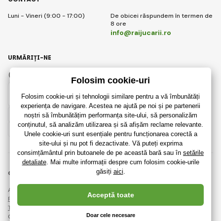
Luni - Vineri (9:00 - 17:00)
De obicei răspundem în termen de
8 ore
info@raijucarii.ro
URMĂRIȚI-NE
Facebook
Instagram
Romanian
© 2018 - 2026 RaiJucării.ro, Toate drepturile rezervate
Această pagină este protejată prin reCAPTCHA și se aplică
Regulile de protecție a datelor personale
companiile Google și ale lor
Termeni și condiții
.
Crearea de magazine online eficiente de la
RIESENIA