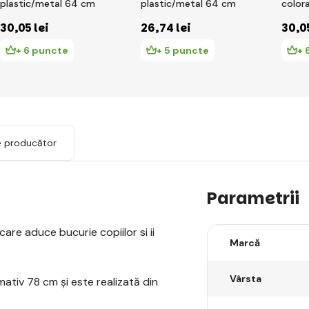
plastic/metal 64 cm
plastic/metal 64 cm
color
metal
30
,05 lei
26
,74 lei
30
,0
+ 6 puncte
+ 5 puncte
+ 
e producător
Parametrii
are aduce bucurie copiilor si ii
Marcă
Vârsta
tiv 78 cm și este realizată din