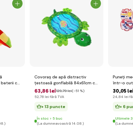
ă
Covoraș de apă distractiv
Puneți me
 baterii cu
țestoasă gonflabilă 84x61cm cu
într-o cut
accesorii 5 buc la cutie
63
,86 lei
30
,05 le
129
,79 lei
(-51 %)
52
,78 lei
fără TVA
24
,84 lei
fă
+ 13 puncte
+ 6 p
În stoc > 5 buc
Ultimele 3
8.)
(La dumneavoastră 14.08.)
(La dumne