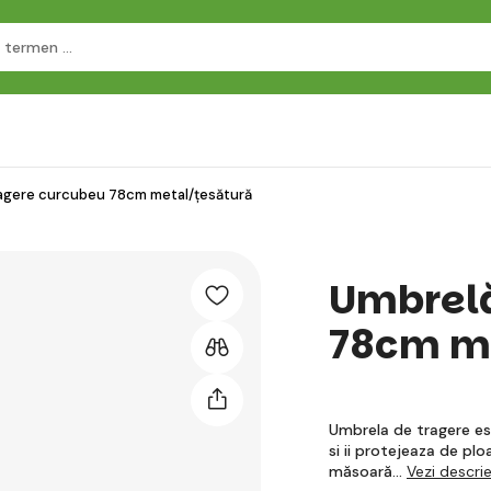
agere curcubeu 78cm metal/țesătură
Umbrelă
78cm me
Umbrela de tragere est
si ii protejeaza de pl
măsoară…
Vezi descri