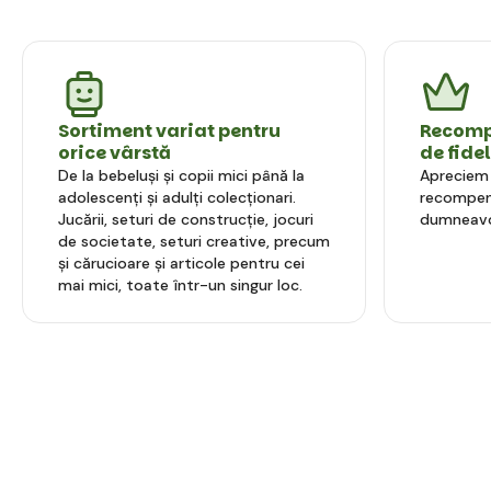
Sortiment variat pentru
Recompe
orice vârstă
de fide
De la bebeluși și copii mici până la
Apreciem l
adolescenți și adulți colecționari.
recompens
Jucării, seturi de construcție, jocuri
dumneavo
de societate, seturi creative, precum
și cărucioare și articole pentru cei
mai mici, toate într-un singur loc.