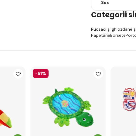
Sex
Categorii s
Rucsaci și ghiozdane ș
Papetărie
Borsete
Porto
-51%