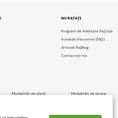
E
NU RATAȚI
Program de fidelitate RajClub
Întrebări frecvente (FAQ)
Articole RajBlog
Contactați-ne
Modalități de plată
Modalități de livrare