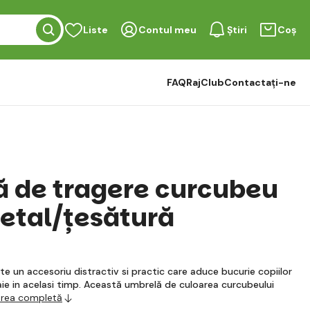
Liste
Contul meu
Știri
Coș
FAQ
RajClub
Contactați-ne
 de tragere curcubeu
tal/țesătură
e un accesoriu distractiv si practic care aduce bucurie copiilor
oaie in acelasi timp. Această umbrelă de culoarea curcubeului
erea completă