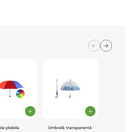
a pliabila
Umbrelă transparentă
Umbrelă tr