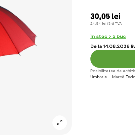
30
,05 lei
24
,84 lei
fără TVA
În stoc > 5 buc
De la 14.08.2026 l
Posibilitatea de achiziț
Umbrele
Marcă
Tedd