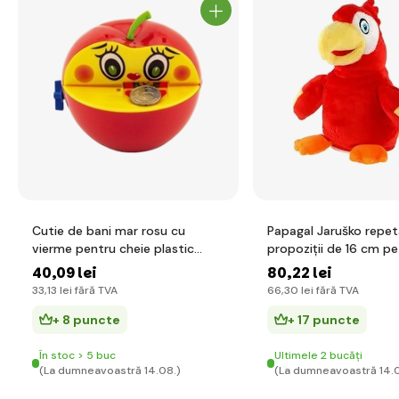
Cutie de bani mar rosu cu
Papagal Jaruško repet
vierme pentru cheie plastic
propoziții de 16 cm pe
11x10cm
sunet
40
,09 lei
80
,22 lei
33
,13 lei
fără TVA
66
,30 lei
fără TVA
+ 8 puncte
+ 17 puncte
În stoc > 5 buc
Ultimele 2 bucăți
(La dumneavoastră 14.08.)
(La dumneavoastră 14.0