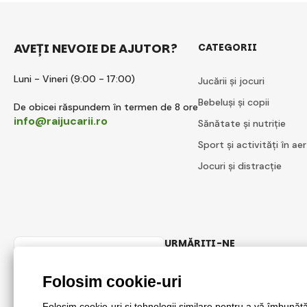
AVEȚI NEVOIE DE AJUTOR?
CATEGORII
Luni - Vineri (9:00 - 17:00)
Jucării și jocuri
Bebeluși și copii
De obicei răspundem în termen de 8 ore
info@raijucarii.ro
Sănătate și nutriție
Sport și activități în aer
Jocuri și distracție
URMĂRIȚI-NE
Romanian
Facebook
Instagram