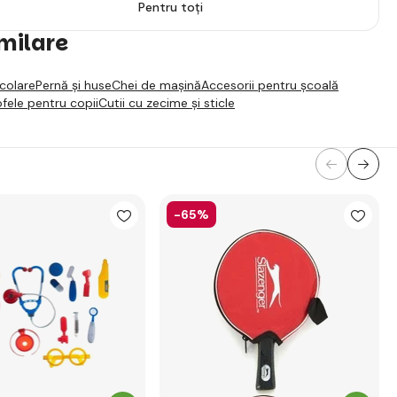
Pentru toți
imilare
colare
Pernă și huse
Chei de mașină
Accesorii pentru școală
fele pentru copii
Cutii cu zecime și sticle
-65%