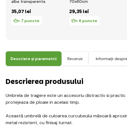
alba transparenta
70x60cm
35
,07 lei
29
,35 lei
+ 7 puncte
+ 6 puncte
Descriere și parametrii
Recenzii
Informații despr
Descrierea produsului
Umbrela de tragere este un accesoriu distractiv si practic c
protejeaza de ploaie in acelasi timp.
Această umbrelă de culoarea curcubeului măsoară aproxima
metal rezistent, cu finisaj turnat.