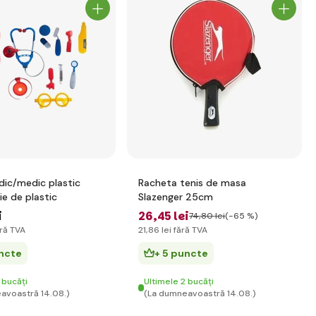
dic/medic plastic
Racheta tenis de masa
ie de plastic
Slazenger 25cm
i
26
,45 lei
74
,80 lei
(-65 %)
ră TVA
21
,86 lei
fără TVA
uncte
+ 5 puncte
 bucăți
Ultimele 2 bucăți
avoastră 14.08.)
(La dumneavoastră 14.08.)