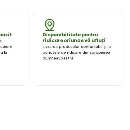
pozit
Disponibilitate pentru
ridicare oriunde vă aflați
t
xpediem
Livrarea produselor confortabil și la
u la
punctele de ridicare din apropierea
dumneavoastră.