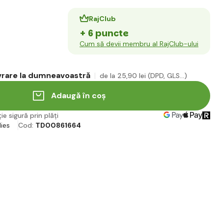
RajClub
+ 6 puncte
Cum să devii membru al RajClub-ului
ivrare la dumneavoastră
de la 25
,90 lei
(DPD, GLS...)
Adaugă în coș
ie sigură prin plăți
ies
Cod:
TD00861664