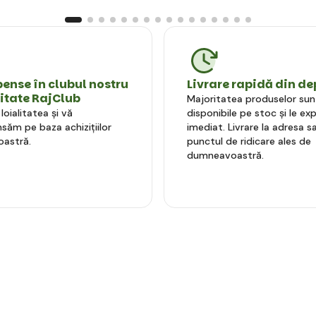
nse în clubul nostru
Livrare rapidă din de
litate RajClub
Majoritatea produselor sun
oialitatea și vă
disponibile pe stoc și le e
ăm pe baza achizițiilor
imediat. Livrare la adresa sa
astră.
punctul de ridicare ales de
dumneavoastră.