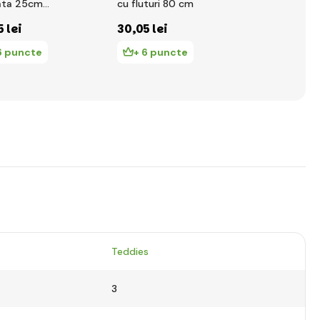
ata 25cm
cu fluturi 80 cm
pentru copi
/tessatura
5 lei
30
,05 lei
32
,51 lei
6 puncte
+ 6 puncte
+ 7 pun
Teddies
3