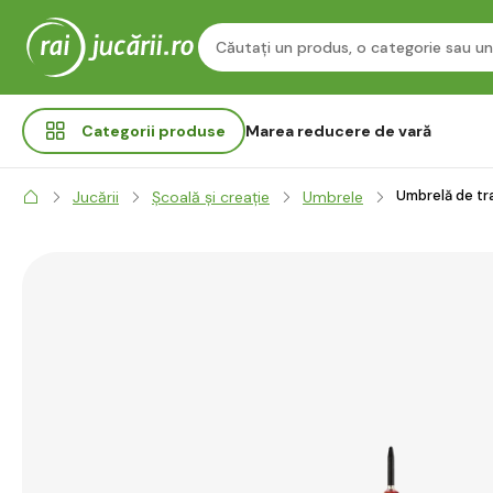
Categorii
produse
Marea reducere de vară
Umbrelă de tr
Jucării
Școală și creație
Umbrele