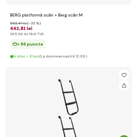
BERG platformă scări + Berg scări M
663
,41 lei
(-33 %)
442
,81 lei
365
,96 lei
fără TVA
+ 96 puncte
În stoc > 5 buc
(La dumneavoastră 12.08.)