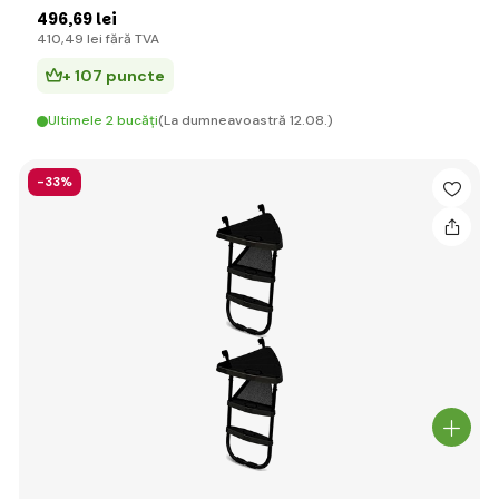
496
,69 lei
410
,49 lei
fără TVA
+ 107 puncte
Ultimele 2 bucăți
(La dumneavoastră 12.08.)
-33%