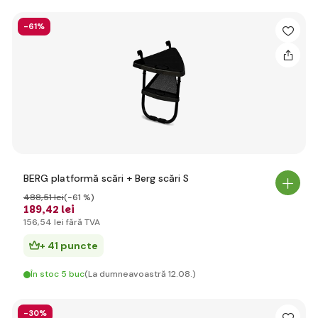
-61%
BERG platformă scări + Berg scări S
488
,51 lei
(-61 %)
189
,42 lei
156
,54 lei
fără TVA
+ 41 puncte
În stoc 5 buc
(La dumneavoastră 12.08.)
-30%