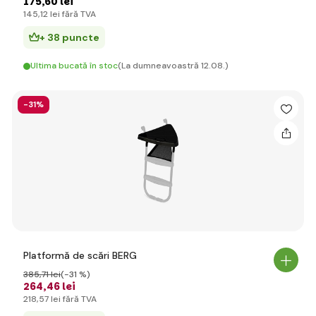
175
,60 lei
145
,12 lei
fără TVA
+ 38 puncte
Ultima bucată în stoc
(La dumneavoastră 12.08.)
-31%
Platformă de scări BERG
385
,71 lei
(-31 %)
264
,46 lei
218
,57 lei
fără TVA