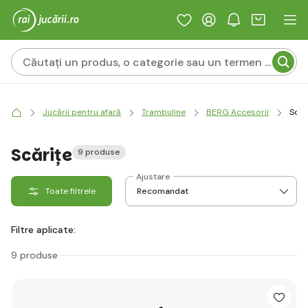
Jucării pentru afară
Trambuline
BERG Accesorii
Scăr
Scărițe
9 produse
Ajustare
Toate filtrele
Filtre aplicate:
9 produse