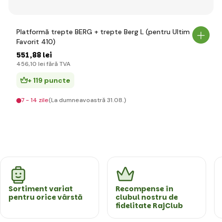
Platformă trepte BERG + trepte Berg L (pentru Ultim
Favorit 410)
551
,88 lei
456
,10 lei
fără TVA
+ 119 puncte
7 - 14 zile
(La dumneavoastră 31.08.)
Sortiment variat
Recompense în
pentru orice vârstă
clubul nostru de
fidelitate RajClub