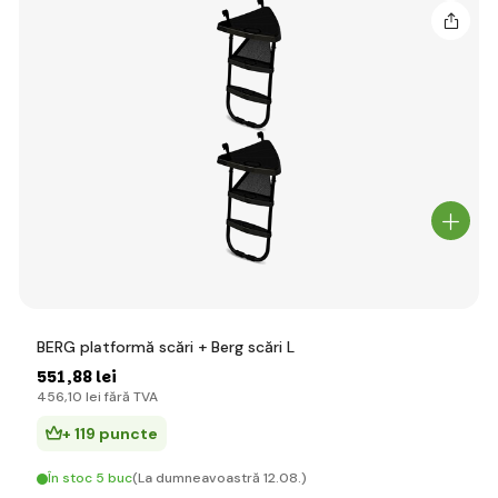
BERG platformă scări + Berg scări L
551
,88 lei
456
,10 lei
fără TVA
+ 119 puncte
În stoc 5 buc
(La dumneavoastră 12.08.)