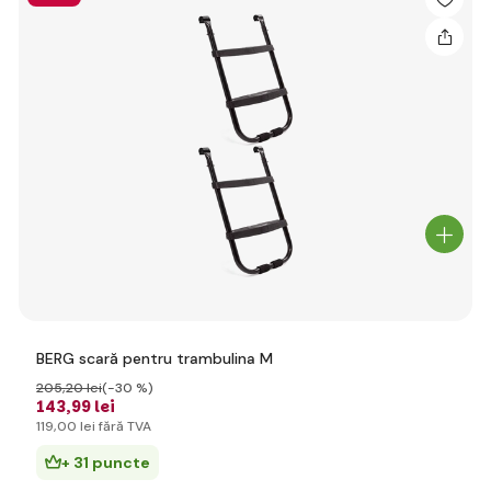
BERG scară pentru trambulina M
205
,20 lei
(-30 %)
143
,99 lei
119
,00 lei
fără TVA
+ 31 puncte