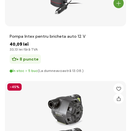
Pompa Intex pentru bricheta auto 12 V
40
,09 lei
33
,13 lei
fără TVA
+ 8 puncte
În stoc > 5 buc
(La dumneavoastră 13.08.)
-45%