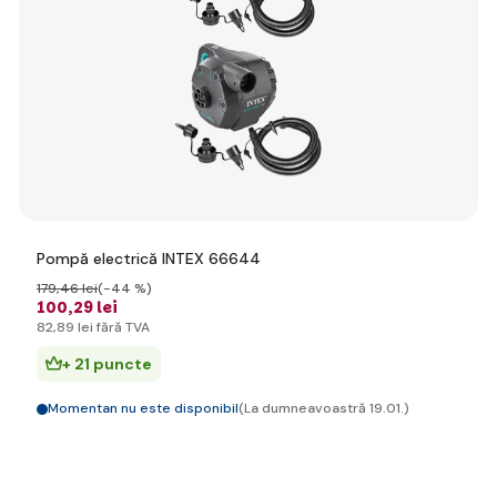
Pompă electrică INTEX 66644
179
,46 lei
(-44 %)
100
,29 lei
82
,89 lei
fără TVA
+ 21 puncte
Momentan nu este disponibil
(La dumneavoastră 19.01.)