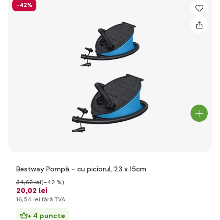
-42%
Bestway Pompă - cu piciorul, 23 x 15cm
34
,62 lei
(-42 %)
20
,02 lei
16
,54 lei
fără TVA
+ 4 puncte