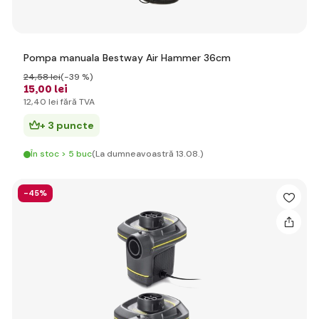
Pompa manuala Bestway Air Hammer 36cm
24
,58 lei
(-39 %)
15
,00 lei
12
,40 lei
fără TVA
+ 3 puncte
În stoc > 5 buc
(La dumneavoastră 13.08.)
-45%