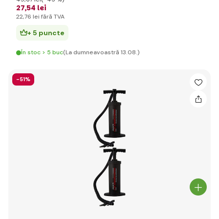
27
,54 lei
22
,76 lei
fără TVA
+ 5 puncte
În stoc > 5 buc
(La dumneavoastră 13.08.)
-51%