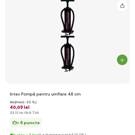
Intex Pompă pentru umflare 48 cm
61
,21 lei
(-35 %)
40
,09 lei
33
,13 lei
fără TVA
+ 8 puncte
În stoc > 5 buc
(La dumneavoastră 13.08.)