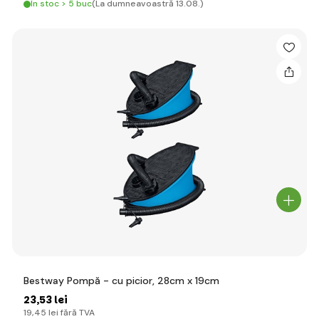
În stoc > 5 buc
(La dumneavoastră 13.08.)
Bestway Pompă - cu picior, 28cm x 19cm
23
,53 lei
19
,45 lei
fără TVA