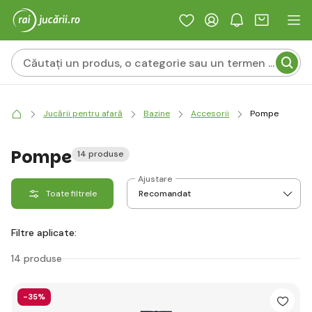
Jucării pentru afară
Bazine
Accesorii
Pompe
Pompe
14 produse
Ajustare
Toate filtrele
Filtre aplicate:
14 produse
-35%