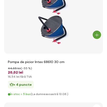
Pompa de picior Intex 68610 30 cm
44
,65 lei
(-55 %)
20
,02 lei
16
,54 lei
fără TVA
+ 4 puncte
În stoc > 5 buc
(La dumneavoastră 13.08.)