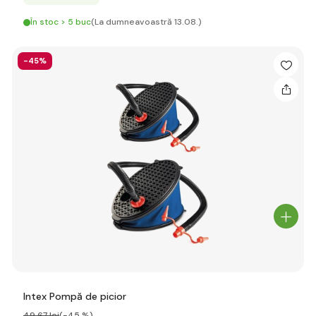
În stoc > 5 buc
(La dumneavoastră 13.08.)
-45%
Intex Pompă de picior
49
,67 lei
(-45 %)