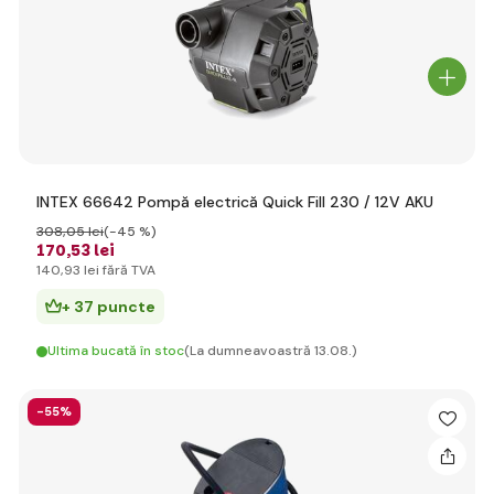
INTEX 66642 Pompă electrică Quick Fill 230 / 12V AKU
308
,05 lei
(-45 %)
170
,53 lei
140
,93 lei
fără TVA
+ 37 puncte
Ultima bucată în stoc
(La dumneavoastră 13.08.)
-55%