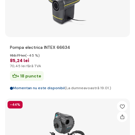
Pompa electrica INTEX 66634
153
,77 lei
(-45 %)
85
,24 lei
70
,45 lei
fără TVA
+ 18 puncte
Momentan nu este disponibil
(La dumneavoastră 19.01.)
-44%