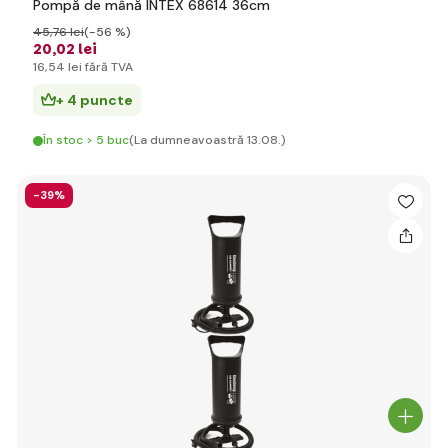
Pompă de mână INTEX 68614 36cm
45
,76 lei
(-56 %)
20
,02 lei
16
,54 lei
fără TVA
+ 4 puncte
În stoc > 5 buc
(La dumneavoastră 13.08.)
-39%