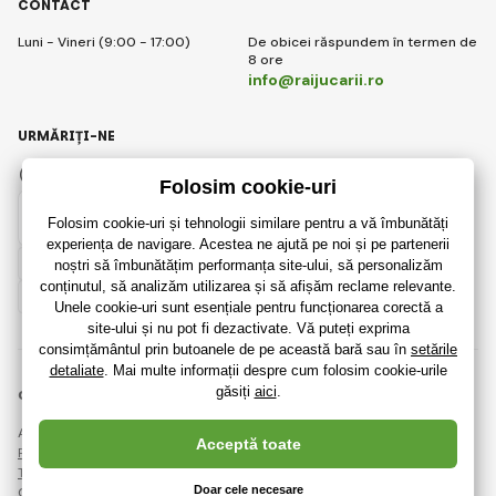
CONTACT
Luni - Vineri (9:00 - 17:00)
De obicei răspundem în termen de
8 ore
info@raijucarii.ro
URMĂRIȚI-NE
Facebook
Instagram
Romanian
© 2018 - 2026 RaiJucării.ro, Toate drepturile rezervate
Această pagină este protejată prin reCAPTCHA și se aplică
Regulile de protecție a datelor personale
companiile Google și ale lor
Termeni și condiții
.
Crearea de magazine online eficiente de la
RIESENIA