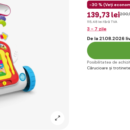
-30 % (
Veți econom
139
,73 lei
200
,
115
,48 lei
fără TVA
3 - 7 zile
De la 21.08.2026 l
Posibilitatea de achiziț
Cărucioare și trotinet