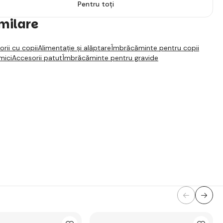
Pentru toți
imilare
orii cu copii
Alimentație și alăptare
Îmbrăcăminte pentru copii
mici
Accesorii patut
Îmbrăcăminte pentru gravide