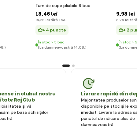
Turn de cupe pliabile 9 buc
18
,46 lei
9
,98 lei
15
,26 lei
fără TVA
8
,25 lei
făr
+ 4 puncte
+ 2 p
În stoc > 5 buc
În stoc > 
8.)
(La dumneavoastră 14.08.)
(La dumne
nse în clubul nostru
Livrare rapidă din de
litate RajClub
Majoritatea produselor sun
oialitatea și vă
disponibile pe stoc și le e
ăm pe baza achizițiilor
imediat. Livrare la adresa sa
astră.
punctul de ridicare ales de
dumneavoastră.