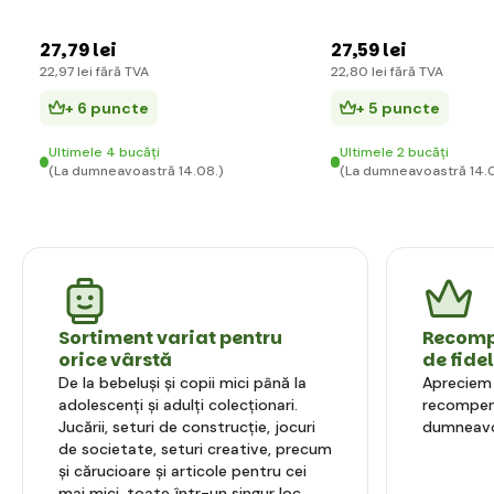
27
,79 lei
27
,59 lei
22
,97 lei
fără TVA
22
,80 lei
fără TVA
+ 6 puncte
+ 5 puncte
Ultimele 4 bucăți
Ultimele 2 bucăți
(La dumneavoastră 14.08.)
(La dumneavoastră 14.0
Sortiment variat pentru
Recompe
orice vârstă
de fide
De la bebeluși și copii mici până la
Apreciem l
adolescenți și adulți colecționari.
recompens
Jucării, seturi de construcție, jocuri
dumneavo
de societate, seturi creative, precum
și cărucioare și articole pentru cei
mai mici, toate într-un singur loc.