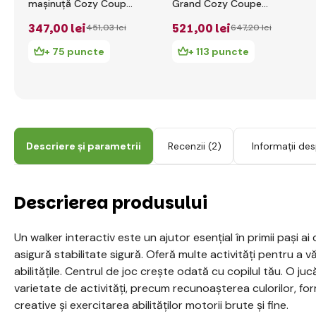
mașinuță Cozy Coupe
Grand Cozy Coupe
Pompieri
172779
347
,00 lei
521
,00 lei
451
,03 lei
647
,20 lei
+ 75 puncte
+ 113 puncte
Descriere și parametrii
Recenzii
(2)
Informații de
Descrierea produsului
Un walker interactiv este un ajutor esențial în primii pași ai
asigură stabilitate sigură. Oferă multe activități pentru a vă
abilitățile. Centrul de joc crește odată cu copilul tău. O juc
varietate de activități, precum recunoașterea culorilor, form
creative și exercitarea abilităților motorii brute și fine.