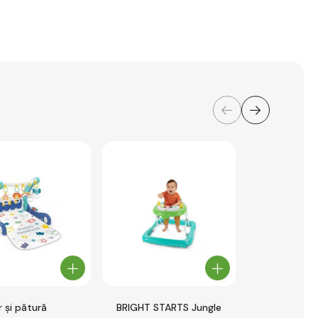
 și pătură
BRIGHT STARTS Jungle
Janod Prem