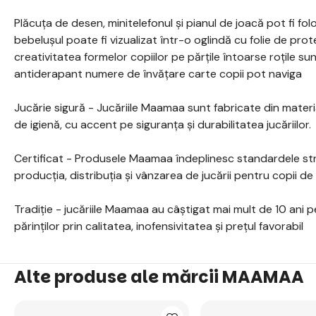
Plăcuța de desen, minitelefonul și pianul de joacă pot fi fol
bebelușul poate fi vizualizat într-o oglindă cu folie de prot
creativitatea formelor copiilor pe părțile întoarse roțile su
antiderapant numere de învățare carte copii pot naviga
Jucărie sigură - Jucăriile Maamaa sunt fabricate din material
de igienă, cu accent pe siguranța și durabilitatea jucăriilor.
Certificat - Produsele Maamaa îndeplinesc standardele stri
producția, distribuția și vânzarea de jucării pentru copii de
Tradiție - jucăriile Maamaa au câștigat mai mult de 10 ani 
părinților prin calitatea, inofensivitatea și prețul favorabil
Alte produse ale mărcii MAAMAA