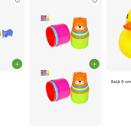
Rață 9 cm