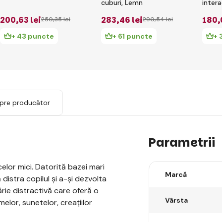
cuburi, Lemn
intera
200
,63 lei
283
,46 lei
180
,
250
,35 lei
290
,54 lei
+ 43 puncte
+ 61 puncte
+ 
spre producător
Parametrii
 celor mici. Datorită bazei mari
Marcă
 distra copilul și a-și dezvolta
ărie distractivă care oferă o
Vârsta
elor, sunetelor, creațiilor