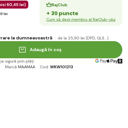
isi
60
,45 lei
)
RajClub
+ 30 puncte
18 lei
Cum să devii membru al RajClub-ului
ivrare la dumneavoastră
de la 25
,90 lei
(DPD, GLS...)
Adaugă în coș
ie sigură prin plăți
e
Marcă
MAAMAA
Cod:
WKW101213