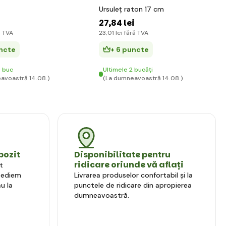
Ursuleț raton 17 cm
27
,84 lei
ă TVA
23
,01 lei
fără TVA
uncte
+ 6 puncte
5 buc
Ultimele 2 bucăți
avoastră 14.08.)
(La dumneavoastră 14.08.)
pozit
Disponibilitate pentru
ridicare oriunde vă aflați
t
xpediem
Livrarea produselor confortabil și la
u la
punctele de ridicare din apropierea
dumneavoastră.