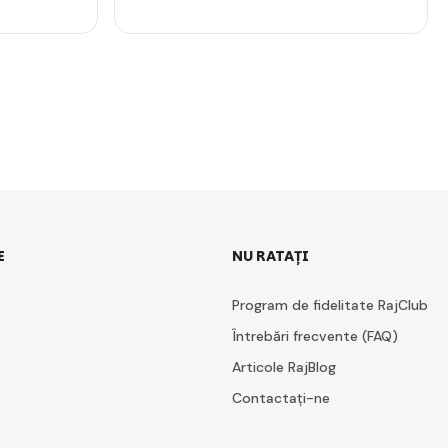
E
NU RATAȚI
Program de fidelitate RajClub
Întrebări frecvente (FAQ)
Articole RajBlog
Contactați-ne