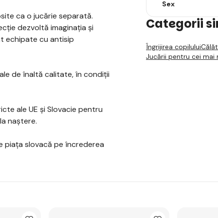
Sex
osite ca o jucărie separată.
Categorii s
ecție dezvoltă imaginația și
nt echipate cu antisip
Îngrijirea copilului
Călăt
Jucării pentru cei mai 
e de înaltă calitate, în condiții
cte ale UE și Slovacie pentru
 la naștere.
pe piața slovacă pe încrederea