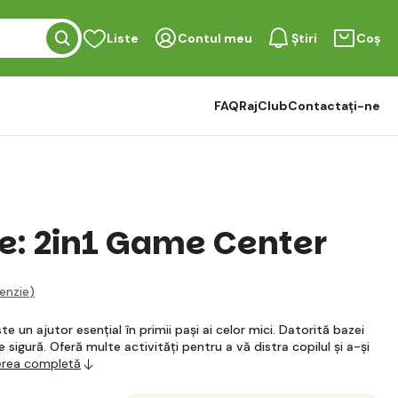
Liste
Contul meu
Știri
Coș
FAQ
RajClub
Contactați-ne
e: 2in1 Game Center
enzie
)
te un ajutor esențial în primii pași ai celor mici. Datorită bazei
e sigură. Oferă multe activități pentru a vă distra copilul și a-și
ierea completă