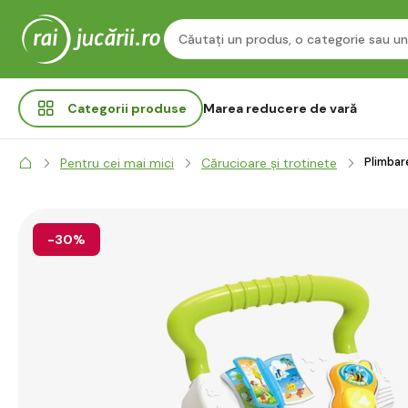
Categorii
produse
Marea reducere de vară
Plimbar
Pentru cei mai mici
Cărucioare și trotinete
-30%