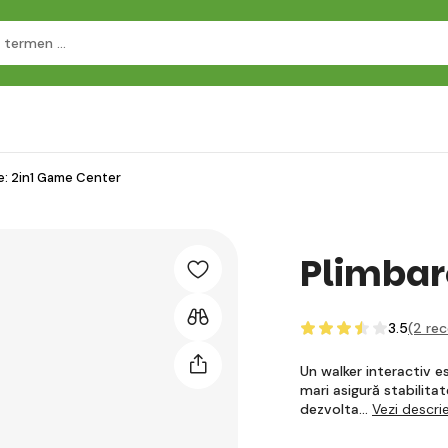
e: 2in1 Game Center
Plimbar
3.5
(2
rec
Un walker interactiv es
mari asigură stabilitat
dezvolta…
Vezi descr