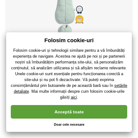
ERGOPOUCH Înfășare și sac de dormit 2 în 1 Cocoon
Sage 6-12 m, 8-10 kg, 2,5 tog
126
,68 lei
104
,70 lei
fără TVA
+ 27 puncte
3 - 7 zile
(La dumneavoastră 20.08.)