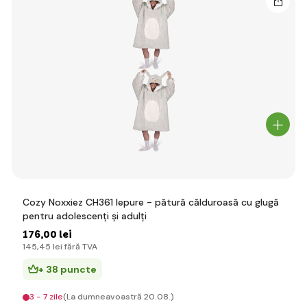
Cozy Noxxiez CH361 Iepure - pătură călduroasă cu glugă
pentru adolescenți și adulți
176
,00 lei
145
,45 lei
fără TVA
+ 38 puncte
3 - 7 zile
(La dumneavoastră 20.08.)