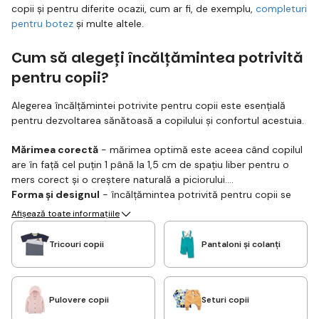
copii și pentru diferite ocazii, cum ar fi, de exemplu,
completuri
pentru botez
și multe altele.
Cum să alegeți încălțămintea potrivită
pentru copii?
Alegerea încălțămintei potrivite pentru copii este esențială
pentru dezvoltarea sănătoasă a copilului și confortul acestuia.
Mărimea corectă
- mărimea optimă este aceea când copilul
are în față cel puțin 1 până la 1,5 cm de spațiu liber pentru o
mers corect și o creștere naturală a piciorului.
Forma și designul
- încălțămintea potrivită pentru copii se
caracterizează printr-un vârf rotunjit, astfel încât să fie
Afișează toate informațiile
spațioasă și să ofere suficient loc pentru degetele copilului.
Materialul pantofilor pentru copii
- cele mai potrivite
Tricouri copii
Pantaloni și colanți
materiale sunt pielea sau țesătura, care sunt moi și respirabile.
Pulovere copii
Seturi copii