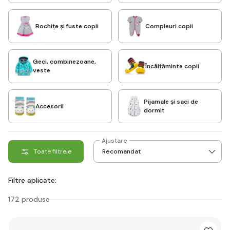
Rochițe și fuste copii
Compleuri copii
Geci, combinezoane,
Încălțăminte copii
veste
Pijamale și saci de
Accesorii
dormit
Ajustare
Toate filtrele
Filtre aplicate:
172 produse