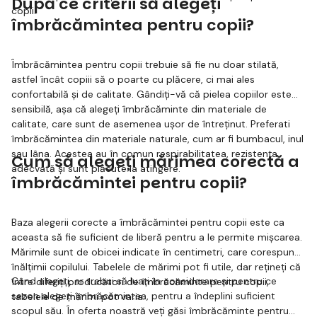
După ce criterii să alegeți
copii.
îmbrăcămintea pentru copii?
Îmbrăcămintea pentru copii trebuie să fie nu doar stilată,
astfel încât copiii să o poarte cu plăcere, ci mai ales
confortabilă și de calitate. Gândiți-vă că pielea copiilor este
sensibilă, așa că alegeți îmbrăcăminte din materiale de
calitate, care sunt de asemenea ușor de întreținut. Preferati
îmbrăcămintea din materiale naturale, cum ar fi bumbacul, inul
sau lâna. Acestea au în comun respirabilitatea, rezistența
Cum să alegeți mărimea corectă a
adecvată și sunt plăcute la atingere.
îmbrăcămintei pentru copii?
Baza alegerii corecte a îmbrăcămintei pentru copii este ca
aceasta să fie suficient de liberă pentru a le permite mișcarea.
Mărimile sunt de obicei indicate în centimetri, care corespund
înălțimii copilului. Tabelele de mărimi pot fi utile, dar rețineți că
Când alegeți, ar trebui să luați în considerare și pentru ce
între diferiți producători de îmbrăcăminte pentru copii,
sezon alegeți îmbrăcămintea, pentru a îndeplini suficient
tabelele de mărimi pot varia.
scopul său. În oferta noastră veți găsi îmbrăcăminte pentru