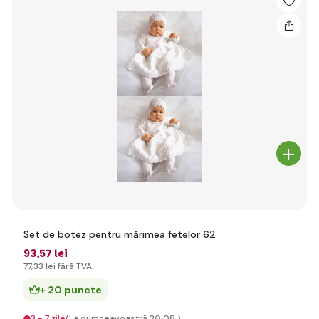
Set de botez pentru mărimea fetelor 62
93
,57 lei
77
,33 lei
fără TVA
+ 20 puncte
3 - 7 zile
(La dumneavoastră 20.08.)