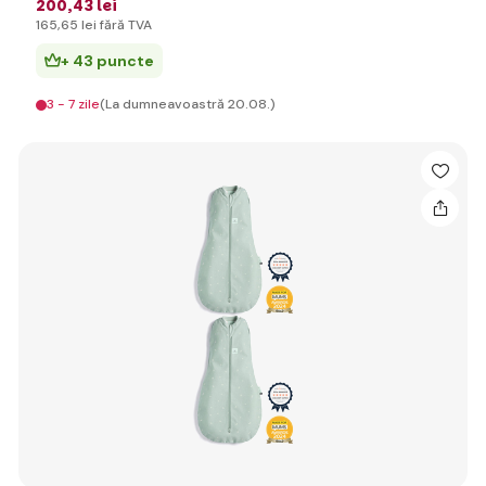
200
,43 lei
165
,65 lei
fără TVA
+ 43 puncte
3 - 7 zile
(La dumneavoastră 20.08.)