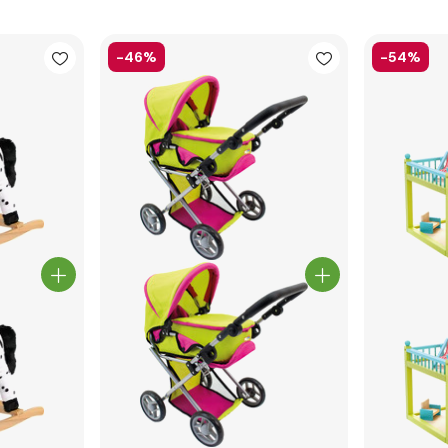
-46%
-54%