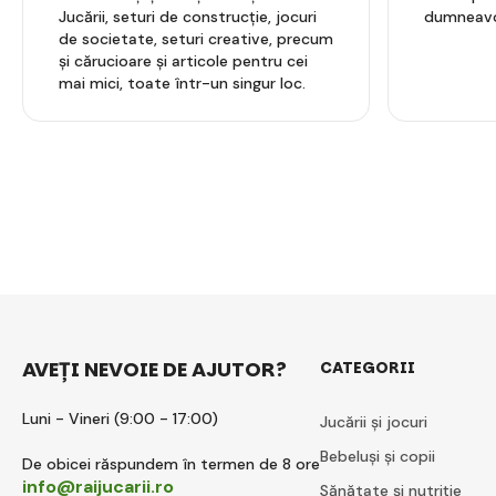
Jucării, seturi de construcție, jocuri
dumneavo
de societate, seturi creative, precum
și cărucioare și articole pentru cei
mai mici, toate într-un singur loc.
AVEȚI NEVOIE DE AJUTOR?
CATEGORII
Luni - Vineri (9:00 - 17:00)
Jucării și jocuri
Bebeluși și copii
De obicei răspundem în termen de 8 ore
info@raijucarii.ro
Sănătate și nutriție