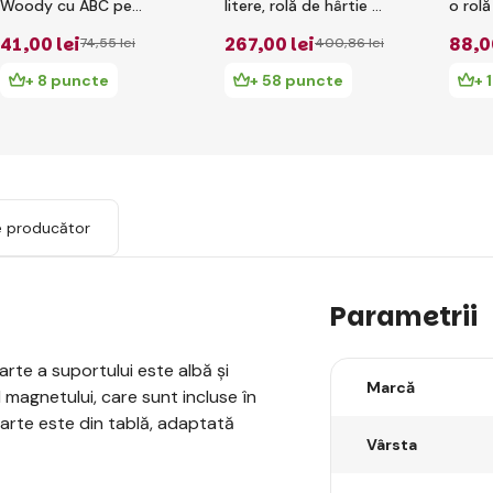
Woody cu ABC pe
litere, rolă de hârtie și
o rolă
masă
recipiente
41
,00 lei
267
,00 lei
88
,0
74
,55 lei
400
,86 lei
+ 8 puncte
+ 58 puncte
+ 
e producător
Parametrii
arte a suportului este albă și
Marcă
 magnetului, care sunt incluse în
parte este din tablă, adaptată
Vârsta