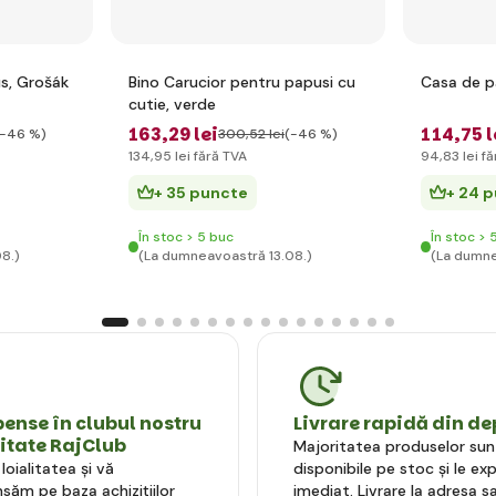
us, Grošák
Bino Carucior pentru papusi cu
Casa de p
cutie, verde
163
,29 lei
114
,75 l
(-46 %)
300
,52 lei
(-46 %)
134
,95 lei
fără TVA
94
,83 lei
fă
+ 35 puncte
+ 24 
În stoc > 5 buc
În stoc > 
8.)
(La dumneavoastră 13.08.)
(La dumne
nse în clubul nostru
Livrare rapidă din de
litate RajClub
Majoritatea produselor sun
oialitatea și vă
disponibile pe stoc și le e
ăm pe baza achizițiilor
imediat. Livrare la adresa sa