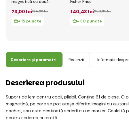
magnetică cu două
Fisher Price
fețe, cu raft
73
,00 lei
140
,43 lei
124
,93 lei
250
,35 lei
+ 15 puncte
+ 30 puncte
Descriere și parametrii
Recenzii
Informații despr
Descrierea produsului
Suport de lem pentru copii, pliabil. Conține 61 de piese. O p
magnetică, pe care se pot atașa diferite imagini cu ajutorul
pachet, sau este destinată scrierii cu un marker. Cealaltă 
pentru scrierea cu cretă.