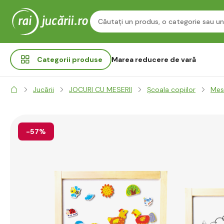
Categorii
produse
Marea reducere de vară
Jucării
JOCURI CU MESERII
Școala copiilor
Mes
-57%