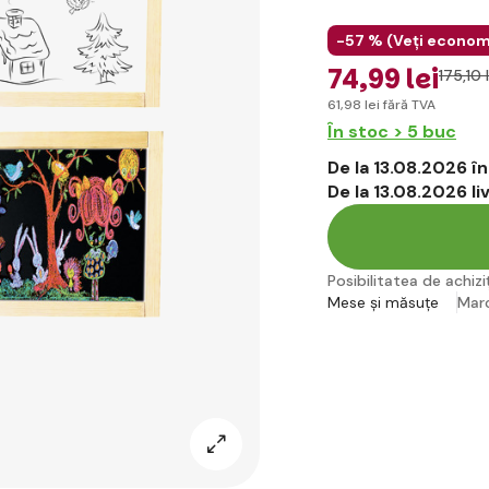
-57 % (
Veți econom
74
,99 lei
175
,10 
61
,98 lei
fără TVA
În stoc > 5 buc
De la 13.08.2026 
De la 13.08.2026 l
Posibilitatea de achiziț
Mese și măsuțe
Mar