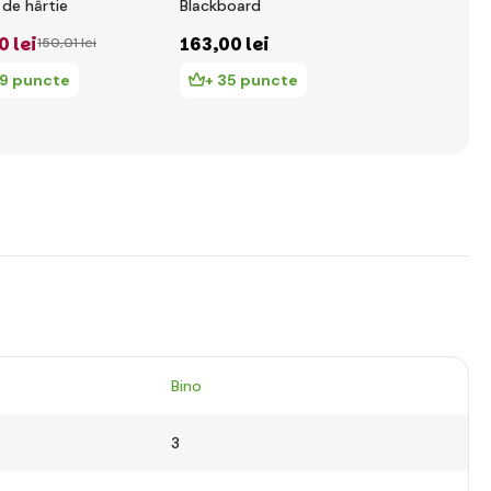
 de hârtie
Blackboard
magnetică d
reglabilă gal
0 lei
163
,00 lei
401
,32 le
150
,01 lei
19 puncte
+ 35 puncte
+ 87 pu
Bino
3