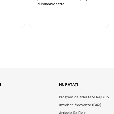
dumneavoastră.
E
NU RATAȚI
Program de fidelitate RajClub
Întrebări frecvente (FAQ)
Articole RajBlog