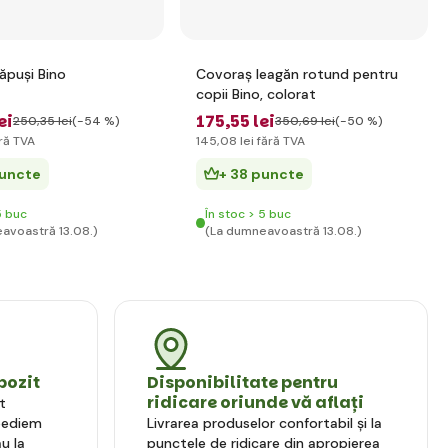
ăpuși Bino
Covoraș leagăn rotund pentru
copii Bino, colorat
ei
175
,55 lei
250
,35 lei
(-54 %)
350
,69 lei
(-50 %)
ră TVA
145
,08 lei
fără TVA
puncte
+ 38 puncte
5 buc
În stoc > 5 buc
avoastră 13.08.)
(La dumneavoastră 13.08.)
pozit
Disponibilitate pentru
ridicare oriunde vă aflați
t
xpediem
Livrarea produselor confortabil și la
u la
punctele de ridicare din apropierea