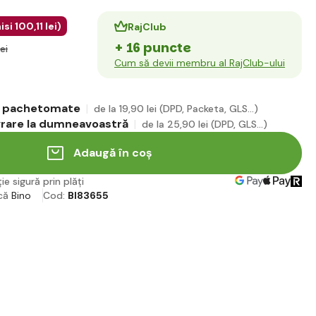
isi
100
,11 lei
)
RajClub
+ 16 puncte
lei
Cum să devii membru al RajClub-ului
în pachetomate
de la 19
,90 lei
(DPD, Packeta, GLS...)
ivrare la dumneavoastră
de la 25
,90 lei
(DPD, GLS...)
Adaugă în coș
ie sigură prin plăți
că
Bino
Cod:
BI83655