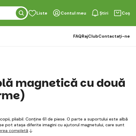
Liste
Contul meu
Știri
Coș
FAQ
RajClub
Contactați-ne
blă magnetică cu două
erme)
opii, pliabil. Conține 61 de piese. O parte a suportului este albă
se pot atașa diferite imagini cu ajutorul magnetului, care sunt
ierea completă