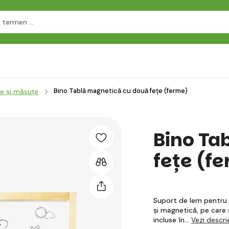
Bino Tablă magnetică cu două fețe (ferme)
e și măsuțe
Bino Ta
fețe (f
Suport de lem pentru c
și magnetică, pe care 
incluse în…
Vezi descr