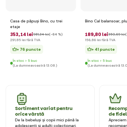
Casa de păpuși Bino, cu trei
Bino Cal balansoar, pl
etaje
353
,14 lei
189
,80 lei
981
,34 lei
(-64 %)
350
,69 lei
291
,85 lei
fără TVA
156
,86 lei
fără TVA
+ 76 puncte
+ 41 puncte
În stoc > 5 buc
În stoc > 5 buc
(La dumneavoastră 13.08.)
(La dumneavoastră 13.0
Sortiment variat pentru
Recompe
orice vârstă
de fide
De la bebeluși și copii mici până la
Apreciem l
adolescenți și adulți colecționari.
recompens