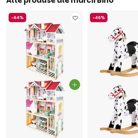
Alte produse ale mărcii Bino
-64%
-46%