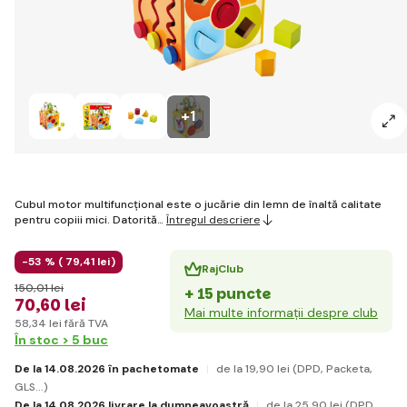
+1
Cubul motor multifuncțional este o jucărie din lemn de înaltă calitate
pentru copiii mici. Datorită…
Întregul descriere
-53 % (
79
,41 lei
)
RajClub
150
,01 lei
+ 15 puncte
70
,60 lei
Mai multe informații despre club
58
,34 lei
fără TVA
În stoc > 5 buc
De la 14.08.2026 în pachetomate
de la 19
,90 lei
(DPD, Packeta,
GLS...)
De la 14.08.2026 livrare la dumneavoastră
de la 25
,90 lei
(DPD,