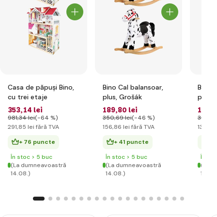
Casa de păpuși Bino,
Bino Cal balansoar,
Bino 
cu trei etaje
plus, Grošák
papus
353
,14 lei
189
,80 lei
163
,2
981
,34 lei
(-64 %)
350
,69 lei
(-46 %)
300
,52
291
,85 lei
fără TVA
156
,86 lei
fără TVA
134
,95
+ 76 puncte
+ 41 puncte
+ 
În stoc > 5 buc
În stoc > 5 buc
În st
(La dumneavoastră
(La dumneavoastră
(La d
14.08.)
14.08.)
14.08