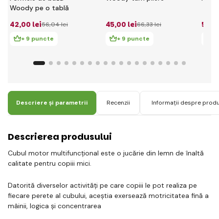
Woody pe o tablă
42
,00 lei
45
,00 lei
54
,0
56
,04 lei
66
,33 lei
+ 9 puncte
+ 9 puncte
+ 
Descriere și parametrii
Recenzii
Informații despre prod
Descrierea produsului
Cubul motor multifuncțional este o jucărie din lemn de înaltă
calitate pentru copiii mici.
Datorită diverselor activități pe care copiii le pot realiza pe
fiecare perete al cubului, aceștia exersează motricitatea fină a
mâinii, logica și concentrarea