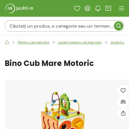
Pentru cei mai mici
Jucării pentru cei mai mici
Jucării cu
Bino Cub Mare Motoric