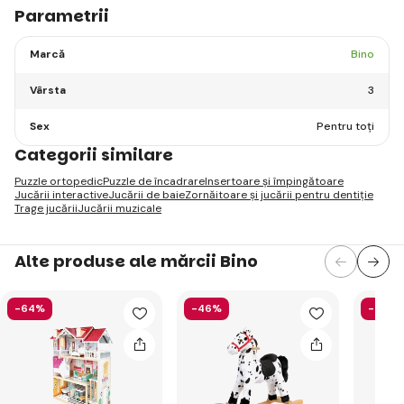
Parametrii
Marcă
Bino
Vârsta
3
Sex
Pentru toți
Categorii similare
Puzzle ortopedic
Puzzle de încadrare
Insertoare și împingătoare
Jucării interactive
Jucării de baie
Zornăitoare și jucării pentru dentiție
Trage jucării
Jucării muzicale
Alte produse ale mărcii Bino
-64%
-46%
-46%