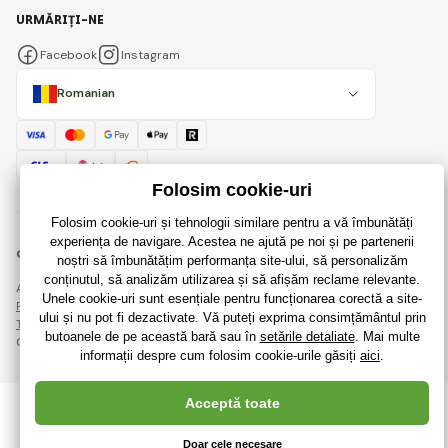
URMĂRIȚI-NE
Facebook
Instagram
Romanian
© 2018 - 2026 RaiJucării.ro, Toate drepturile rezervate
Această pagină este protejată prin reCAPTCHA și se aplică
Regulile de protecție a datelor personale
companiile Google și ale lor
Termeni și condiții
.
Crearea de magazine online eficiente de la
RIESENIA