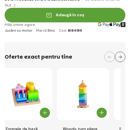
GLS...)
Adaugă în coș
Plăți online sigure
Jucării cu motor
Marcă
Bino
Cod:
BI84189
Oferte exact pentru tine
Formele de bază
Woody turn pliere
NINY 