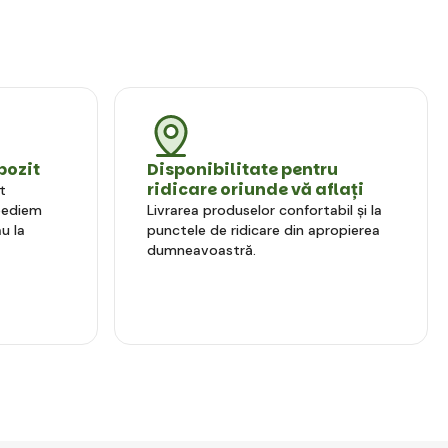
pozit
Disponibilitate pentru
ridicare oriunde vă aflați
t
xpediem
Livrarea produselor confortabil și la
u la
punctele de ridicare din apropierea
dumneavoastră.