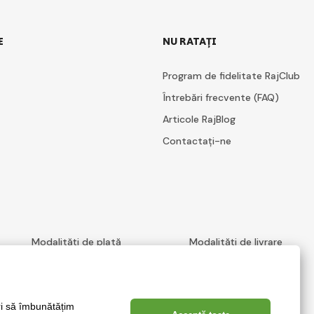
E
NU RATAȚI
Program de fidelitate RajClub
Întrebări frecvente (FAQ)
Articole RajBlog
Contactați-ne
Modalități de plată
Modalități de livrare