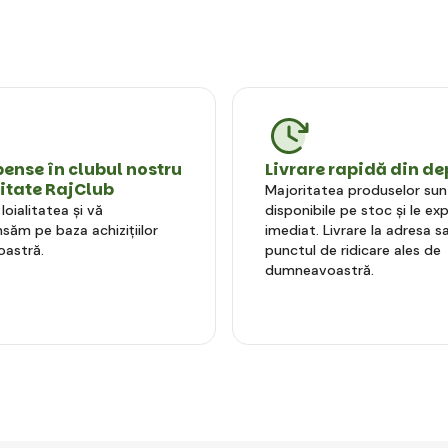
nse în clubul nostru
Livrare rapidă din de
litate RajClub
Majoritatea produselor sun
oialitatea și vă
disponibile pe stoc și le e
ăm pe baza achizițiilor
imediat. Livrare la adresa sa
astră.
punctul de ridicare ales de
dumneavoastră.