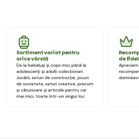
Sortiment variat pentru
Recompe
orice vârstă
de fide
De la bebeluși și copii mici până la
Apreciem l
adolescenți și adulți colecționari.
recompens
Jucării, seturi de construcție, jocuri
dumneavo
de societate, seturi creative, precum
și cărucioare și articole pentru cei
mai mici, toate într-un singur loc.