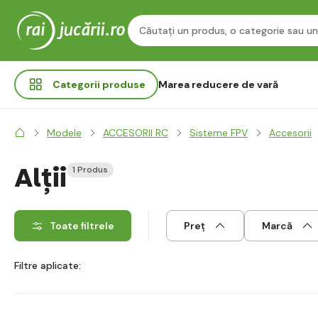
Categorii
produse
Marea reducere de vară
Modele
ACCESORII RC
Sisteme FPV
Accesorii
Alții
1 Produs
Toate filtrele
Preț
Marcă
Filtre aplicate: