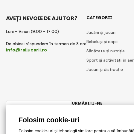
AVEȚI NEVOIE DE AJUTOR?
CATEGORII
Luni - Vineri (9:00 - 17:00)
Jucării și jocuri
Bebeluși și copii
De obicei răspundem în termen de 8 ore
info@raijucarii.ro
Sănătate și nutriție
Sport și activități în aer
Jocuri și distracție
URMĂRIȚI-NE
Romanian
Facebook
Instagram