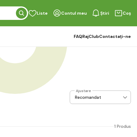
Liste
Contul meu
Știri
Coș
FAQ
RajClub
Contactați-ne
Ajustare
1 Produs