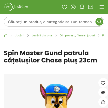
Jucării
Jucării din pluș
Din povești, filme și jocuri
Pers
Spin Master Gund patrula
cățelușilor Chase pluș 23cm