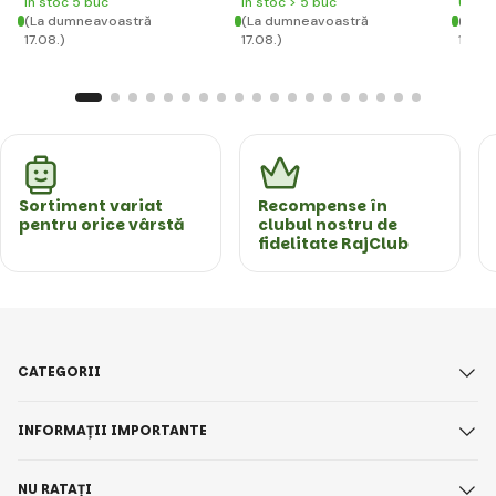
În stoc 5 buc
În stoc > 5 buc
Ultim
(La dumneavoastră
(La dumneavoastră
(La d
17.08.)
17.08.)
17.08.
Sortiment variat
Recompense în
pentru orice vârstă
clubul nostru de
fidelitate RajClub
CATEGORII
INFORMAȚII IMPORTANTE
NU RATAȚI