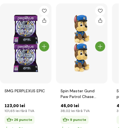
SMG PERPLEXUS EPIC
Spin Master Gund
Spin 
Paw Patrol Chase
paw p
jucărie de pluș 15cm
15cm
123
,00 lei
46
,00 lei
46
,00
101
,65 lei
fără TVA
38
,02 lei
fără TVA
38
,02 
+ 26 puncte
+ 9 puncte
+ 