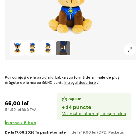
+1
Puii curajoși de la patrula lui Labka sub formă de animale de pluș
drăguțe de la marca GUND sunt…
Întregul descriere
RajClub
66
,00 lei
+ 14 puncte
54
,55 lei
fără TVA
Mai multe informații despre club
În stoc > 5 buc
De la 17.08.2026 în pachetomate
de la 19
,90 lei
(DPD, Packeta,