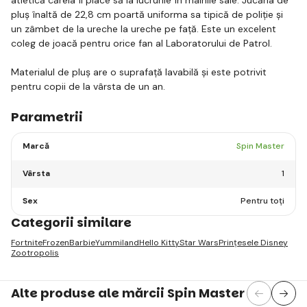
pluș înaltă de 22,8 cm poartă uniforma sa tipică de poliție și
un zâmbet de la ureche la ureche pe față. Este un excelent
coleg de joacă pentru orice fan al Laboratorului de Patrol.
Materialul de pluș are o suprafață lavabilă și este potrivit
pentru copii de la vârsta de un an.
Parametrii
Marcă
Spin Master
Vârsta
1
Sex
Pentru toți
Categorii similare
Fortnite
Frozen
Barbie
Yummiland
Hello Kitty
Star Wars
Prințesele Disney
Zootropolis
Alte produse ale mărcii Spin Master