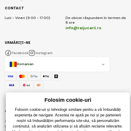
CONTACT
Luni - Vineri (9:00 - 17:00)
De obicei răspundem în termen de
8 ore
info@raijucarii.ro
URMĂRIȚI-NE
Facebook
Instagram
Romanian
© 2018 - 2026 RaiJucării.ro, Toate drepturile rezervate
Această pagină este protejată prin reCAPTCHA și se aplică
Regulile de protecție a datelor personale
companiile Google și ale lor