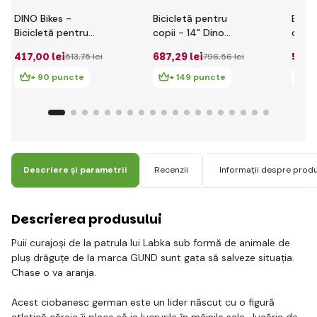
DINO Bikes -
Bicicletă pentru
Bicic
Bicicletă pentru
copii - 14" Dino
copii
copii 10" 108LPW -
614PW Paw Patrol
417
,00 lei
687
,29 lei
526
,
513
,75 lei
796
,56 lei
Paw Patrol 2017
+ 90 puncte
+ 149 puncte
+ 
Descriere și parametrii
Recenzii
Informații despre prod
Descrierea produsului
Puii curajoși de la patrula lui Labka sub formă de animale de
pluș drăguțe de la marca GUND sunt gata să salveze situația.
Chase o va aranja.
Acest ciobanesc german este un lider născut cu o figură
atletică căreia îi place să ia lucrurile în mâinile sale. Jucăria de