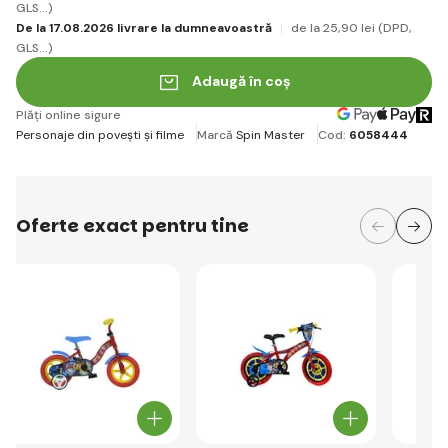
GLS...)
De la 17.08.2026 livrare la dumneavoastră
de la 25
,90 lei
(DPD,
GLS...)
Adaugă în coș
Plăți online sigure
Personaje din povești și filme
Marcă
Spin Master
Cod:
6058444
Oferte exact pentru tine