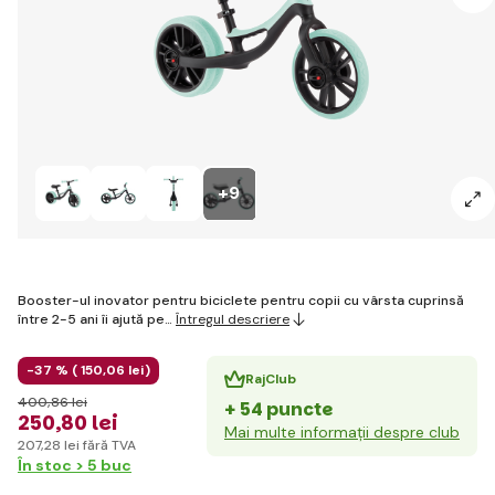
+9
Booster-ul inovator pentru biciclete pentru copii cu vârsta cuprinsă
între 2-5 ani îi ajută pe…
Întregul descriere
-37 % (
150
,06 lei
)
RajClub
400
,86 lei
+ 54 puncte
250
,80 lei
Mai multe informații despre club
207
,28 lei
fără TVA
În stoc > 5 buc