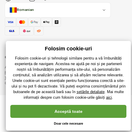
Romanian
© 2018 - 2026 RaiJucării.ro, Toate drepturile rezervate
Această pagină este protejată prin reCAPTCHA și se aplică
Regulile de protecție a datelor personale
companiile Google și ale lor
Termeni și condiții
.
Crearea de magazine online eficiente de la
RIESENIA