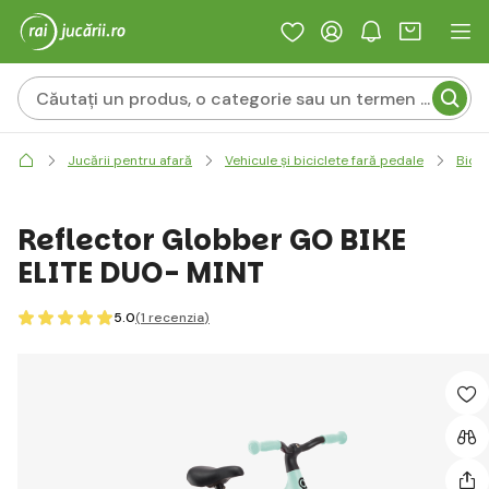
Jucării pentru afară
Vehicule și biciclete fară pedale
Bicic
Reflector Globber GO BIKE
ELITE DUO- MINT
5.0
(1
recenzia
)