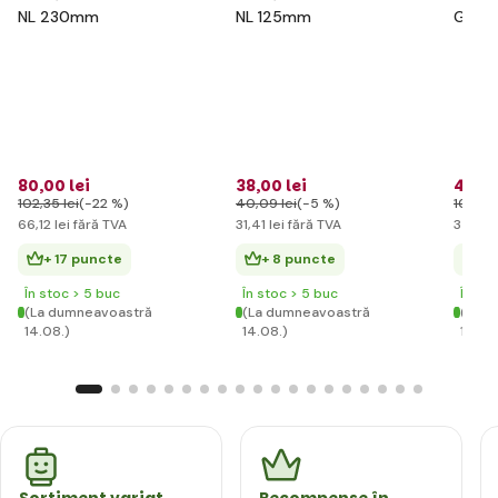
NL 230mm
NL 125mm
Globb
pentru
flori r
80
,00 lei
38
,00 lei
42
,59
102
,35 lei
(-22 %)
40
,09 lei
(-5 %)
102
,35 
66
,12 lei
fără TVA
31
,41 lei
fără TVA
35
,20 
+ 17 puncte
+ 8 puncte
+ 
În stoc > 5 buc
În stoc > 5 buc
În st
(La dumneavoastră
(La dumneavoastră
(La d
14.08.)
14.08.)
14.08
Sortiment variat
Recompense în