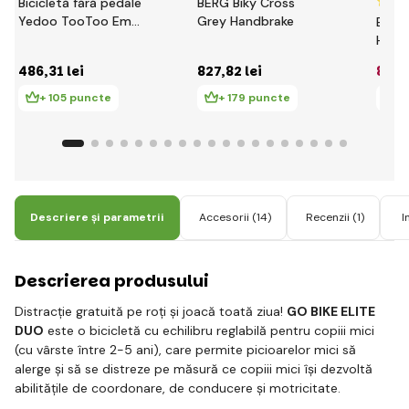
Bicicletă fără pedale
BERG Biky Cross
Yedoo TooToo Emoji
Grey Handbrake
BERG 
- roșu
Hand
486
,31 lei
827
,82 lei
827
,
+ 105 puncte
+ 179 puncte
+
Descriere și parametrii
Accesorii
(14)
Recenzii
(1)
I
Descrierea produsului
Distracție gratuită pe roți și joacă toată ziua!
GO BIKE ELITE
DUO
este o bicicletă cu echilibru reglabilă pentru copiii mici
(cu vârste între 2-5 ani), care permite picioarelor mici să
alerge și să se distreze pe măsură ce copiii mici își dezvoltă
abilitățile de coordonare, de conducere și motricitate.