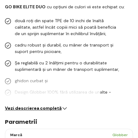
GO BIKE ELITE DUO
cu opțiuni de culori vii este echipat cu:
două roți din spate TPE de 10 inchi de înaltă
calitate, astfel încât copiii mici să poată beneficia
de un sprijin suplimentar în echilibrul învățării,
cadru robust și durabil, cu mâner de transport și
suport pentru picioare,
Șa reglabilă cu 2 înălțimi pentru o durabilitate
suplimentară și un mâner de transport suplimentar,
ghidon curbat şi
Design Globber 100% fără utilizarea de unelte -
toate acestea pentru un confort…
Vezi descrierea completă
Parametrii
Marcă
Globber