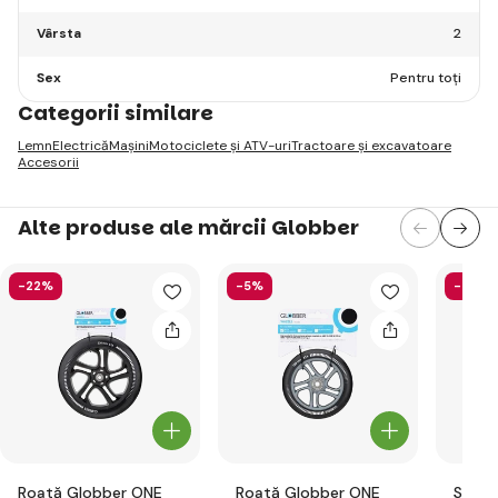
Vârsta
2
Sex
Pentru toți
Categorii similare
Lemn
Electrică
Mașini
Motociclete și ATV-uri
Tractoare și excavatoare
Accesorii
Alte produse ale mărcii Globber
-22%
-5%
-58%
Roată Globber ONE
Roată Globber ONE
Set d